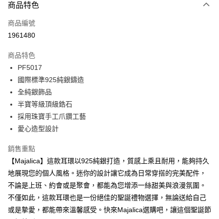
3 期 0 利率 每期
NT$293
21家銀行
商品特色
6 期 0 利率 每期
NT$146
21家銀行
合作金庫商業銀行
第一商業銀行
商品編號
華南商業銀行
彰化商業銀行
12 期 0 利率 每期
NT$73
21家銀行
合作金庫商業銀行
第一商業銀行
1961480
上海商業儲蓄銀行
台北富邦商業銀行
華南商業銀行
彰化商業銀行
24 期 0 利率 每期
NT$36
20家銀行
合作金庫商業銀行
第一商業銀行
國泰世華商業銀行
兆豐國際商業銀行
上海商業儲蓄銀行
台北富邦商業銀行
商品特色
華南商業銀行
彰化商業銀行
臺灣中小企業銀行
台中商業銀行
合作金庫商業銀行
第一商業銀行
超商取貨付款
國泰世華商業銀行
兆豐國際商業銀行
PF5017
上海商業儲蓄銀行
台北富邦商業銀行
匯豐（台灣）商業銀行
華泰商業銀行
華南商業銀行
彰化商業銀行
臺灣中小企業銀行
台中商業銀行
國泰世華商業銀行
兆豐國際商業銀行
國際標準925純銀鑄造
聯邦商業銀行
遠東國際商業銀行
LINE Pay
上海商業儲蓄銀行
台北富邦商業銀行
匯豐（台灣）商業銀行
華泰商業銀行
臺灣中小企業銀行
台中商業銀行
元大商業銀行
永豐商業銀行
全純銀飾品
兆豐國際商業銀行
臺灣中小企業銀行
聯邦商業銀行
遠東國際商業銀行
匯豐（台灣）商業銀行
華泰商業銀行
Apple Pay
玉山商業銀行
星展（台灣）商業銀行
台中商業銀行
匯豐（台灣）商業銀行
半寶等級頂級鋯石
元大商業銀行
永豐商業銀行
聯邦商業銀行
遠東國際商業銀行
台新國際商業銀行
中國信託商業銀行
華泰商業銀行
聯邦商業銀行
玉山商業銀行
星展（台灣）商業銀行
採用珠寶手工爪鑽工藝
街口支付
元大商業銀行
永豐商業銀行
台灣樂天信用卡公司
遠東國際商業銀行
元大商業銀行
台新國際商業銀行
中國信託商業銀行
愛心造型設計
玉山商業銀行
星展（台灣）商業銀行
永豐商業銀行
玉山商業銀行
台灣樂天信用卡公司
悠遊付
台新國際商業銀行
中國信託商業銀行
星展（台灣）商業銀行
台新國際商業銀行
銷售重點
台灣樂天信用卡公司
中國信託商業銀行
台灣樂天信用卡公司
Google Pay
【Majalica】這款耳環以925純銀打造，質感上乘且耐用，能夠持久
全盈+PAY
地展現您的個人風格。迷你的設計讓它成為日常穿搭的完美配件，
不論是上班、約會或是聚會，都能為您增添一絲甜美與浪漫氛圍。
AFTEE先享後付
不僅如此，這款耳環也是一份絕佳的聖誕禮物選擇，無論送給自己
相關說明
或是摯愛，都能帶來溫馨感受。快來Majalica選購吧，讓這個聖誕節
【關於「AFTEE先享後付」】