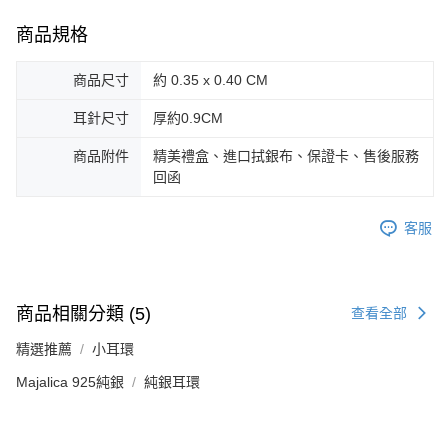
３．未成年的使用者請事先徵得法定代理人或監護人之同意方可使用
免運費
「AFTEE先享後付」，若未經同意申辦者引起之損失，本公司不負相關責
商品規格
任。
郵局掛號
４．使用「AFTEE先享後付」時，將依據個別帳號之用戶狀況，依本公司即
商品尺寸
約 0.35 x 0.40 CM
時審查核予不同之上限額度；若仍有額度不足之情形，本公司將視審查結果
免運費
請求用戶進行身份認證。
５．嚴禁一人註冊多個帳號或使用他人資訊註冊。若發現惡意使用之情形，
耳針尺寸
厚約0.9CM
機車快遞(限大台北地區運費到付) 下單後請聯絡LINE官方帳號 @gi
恩沛科技股份有限公司將有權停止該用戶之使用額度並採取法律行動。
umka
商品附件
精美禮盒、進口拭銀布、保證卡、售後服務
免運費
回函
黑貓到付(離島不適用)
客服
免運費
海外宅配
查看運費
商品相關分類 (5)
查看全部
精選推薦
小耳環
Majalica 925純銀
純銀耳環