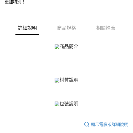
ATM付款
更加特別！
AFTEE先享後付是「在收到商品之後才付款」的支付方式。 讓您購物簡單
便利好安心！
貨到付款
１．簡單：不需註冊會員、不需綁卡、不需儲值。
２．便利：只要手機號碼，簡訊認證，即可結帳。
３．安心：先確認商品／服務後，再付款。
運送方式
詳細說明
商品規格
相關推薦
【「AFTEE先享後付」結帳流程】
全家取貨付款
１．於結帳方式選擇「AFTEE先享後付」後，將跳轉至「AFTEE先享後付」
免運費
結帳頁面，進行簡訊認證並確認金額後，即可完成結帳。
２．訂單成立數日內，您將收到繳費通知簡訊。
付款後全家取貨
３．收到繳費通知簡訊後14天內，點擊此簡訊中的連結，可透過四大超商／
ATM／網路銀行／等多元方式進行付款，方視為交易完成。
免運費
※ 請注意：結帳手續完成當下不需立刻繳費，但若您需要取消訂單，請聯絡
購買商品的店家。未經商家同意取消之訂單仍視為有效，需透過AFTEE先享
7-11取貨付款
後付繳納相關費用。
免運費
※ 交易是否成功請以「AFTEE先享後付 」之結帳頁面顯示為準，若有關於
是否繳費成功／繳費後需取消欲退款等相關疑問，請聯繫「AFTEE先享後付
客戶支援中心」
https://netprotections.freshdesk.com/support/home
付款後7-11取貨
免運費
【注意事項】
１．透過由恩沛科技股份有限公司提供之「AFTEE先享後付」服務完成之交
7-11取貨(快速到店)
易，需依本服務之必要範圍內提供個人資料，並將交易相關給付款項請求債
權轉讓予恩沛科技股份有限公司。
免運費
顯示電腦版詳細說明
２．關於個人資料處理事宜，請瀏覽以下網址：
https://aftee.tw/terms/#terms3
黑貓宅急便-(離島請自行填寫住址)