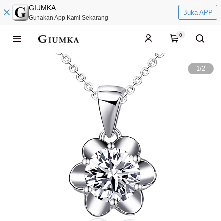
GIUMKA
Buka APP
Gunakan App Kami Sekarang
0
1
/
2