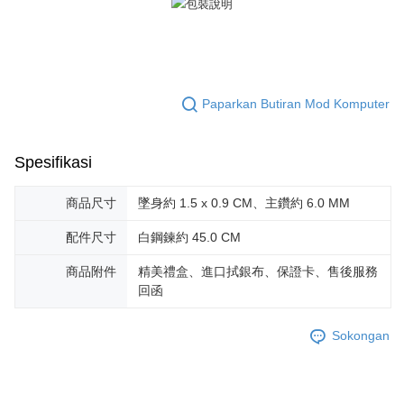
Penghantaran percuma
Kedua, Sekatan Pembayaran
郵局掛號
1. Jumlah yang diperakui untuk pengguna kali pertama boleh sehingga
Penghantaran percuma
NT$10,000. Amaun diperakui sebenar yang diluluskan akan berdasarkan
keputusan pensijilan dan semakan oleh AFTEE.
2. Amaun perbelanjaan minimum mestilah lebih besar daripada NT$20.
機車快遞(限大台北地區運費到付) 下單後請聯絡LINE官方帳號 @gi
Paparkan Butiran Mod Komputer
3. Pada masa ini hanya tersedia untuk ahli Taiwan.
umka
Penghantaran percuma
Ketiga, Syarat Perkhidmatan
Spesifikasi
Perkhidmatan AFTEE Beli Sekarang Bayar Kemudian disediakan oleh NP
黑貓到付(離島不適用)
Taiwan, Inc. dan AFTEE akan membuat bil kepada pengguna. AFTEE
akan menggunakan data peribadi yang dikumpul (termasuk nama
Penghantaran percuma
商品尺寸
墜身約 1.5 x 0.9 CM、主鑽約 6.0 MM
pembeli, no. telefon, nama penerima, no. telefon, alamat penerima) untuk
penggunaan perkhidmatan. Sila rujuk kepada "Penyata Pengumpulan
海外宅配
Kadar Penghantaran
配件尺寸
白鋼鍊約 45.0 CM
Data Peribadi, Pemprosesan, Penggunaan"
(https://aftee.tw/privacypolicy/
) untuk maklumat lanjut.
商品附件
精美禮盒、進口拭銀布、保證卡、售後服務
回函
Jumlah yang diperakui untuk pengguna kali pertama yang lulus
kelulusan boleh sehingga NT$10,000. Jika pengguna tidak membuat
pembayaran dalam tempoh tersebut, yuran pembayaran lewat sebanyak
Sokongan
20% setahun akan dikenakan. Pengguna bawah umur dikehendaki
mendapatkan kebenaran daripada ibu bapa atau penjaga yang sah
untuk menggunakan AFTEE.