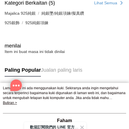
Sila hubungi NP Taiwan Inc. di
cs_tw@netprotections.co.jp
jika anda
Kategori Berkaitan (5)
Lihat Semua
mempunyai sebarang kebimbangan mengenai pemprosesan dan
penggunaan pada data peribadi. Jika anda tidak bersetuju dengan data
Majalica 925純銀
純銀墜/純銀項鍊/擬真鑽
peribadi yang disenaraikan seperti di atas akan dikumpul dan digunakan
oleh AFTEE, sila jangan gunakan perkhidmatan ini.
925銀飾
925純銀項鍊
menilai
Item ini buat masa ini tidak dinilai
Paling Popular
Jualan paling laris
Laman web ini ada menggunakan kuki. Sekiranya anda ingin mengetahui
Tag Popular
secara terperinci bagaimana kuki digunakan di laman web ini, dan bagaimana
untuk mengubah tetapan kuki komputer anda. Jika anda tidak mahu
menggunakan kuki di komputer anda, sila rujuk penerangan mengenai kuki.
Butiran >
Dasar Privasi
Laman web ini ada menggunakan kuki. Sekiranya anda ingin
mengetahui secara terperinci bagaimana kuki digunakan di laman web ini,
dan bagaimana untuk mengubah tetapan kuki komputer anda. Jika anda tidak
Faham
mahu menggunakan kuki di komputer anda, sila rujuk penerangan mengenai
歡迎訂閱我們的 LINE 官方帳號
kuki.