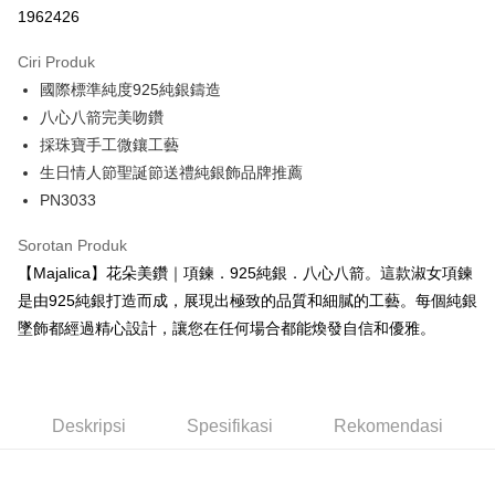
ansuran
21 Bank
1962426
Bank
Bank
12 ansuran pada kadar faedah 0,
NT$131
setiap ansuran
Taiwan Cooperative Bank
Bank Komersial Pertama
The Shanghai
Bank Komersial Taipei
Hua Nan Commercial Bank
Chang Hwa Commercial Bank
21 Bank
Ciri Produk
24 ansuran pada kadar faedah 0,
NT$65
setiap
Taiwan Cooperative Bank
Bank Komersial Pertama
Commercial & Savings
Fubon
The Shanghai Commercial &
Bank Komersial Taipei Fubon
國際標準純度925純銀鑄造
Hua Nan Commercial
Chang Hwa Commercial
ansuran
Bank
20 Bank
Savings Bank
Bank
Bank
Bank Cathay United
Mega International
八心八箭完美吻鑽
Taiwan Cooperative Bank
Bank Komersial Pertama
Bank Cathay United
Mega International Commercial
Pengambilan di Kedai Serbaneka
The Shanghai
Bank Komersial Taipei
Commercial Bank
採珠寶手工微鑲工藝
Hua Nan Commercial Bank
Chang Hwa Commercial Bank
Bank
Commercial & Savings
Fubon
Taiwan Business Bank
Taichung Commercial
生日情人節聖誕節送禮純銀飾品牌推薦
LINE Pay
The Shanghai Commercial &
Bank Komersial Taipei Fubon
Taiwan Business Bank
Taichung Commercial Bank
Bank
Bank
Savings Bank
HSBC Bank (Taiwan) Limited
Hwatai Bank
PN3033
Bank Cathay United
Mega International
HSBC Bank (Taiwan)
Hwatai Bank
Apple Pay
Mega International Commercial
Taiwan Business Bank
Union Bank of Taiwan
Far Eastern International Bank
Commercial Bank
Limited
Bank
Yuanta Commercial Bank
Bank SinoPac
Sorotan Produk
Taiwan Business Bank
Taichung Commercial
Union Bank of Taiwan
Far Eastern International
JKOPAY
Taichung Commercial Bank
HSBC Bank (Taiwan) Limited
Bank Komersial E.SUN
DBS Bank
【Majalica】花朵美鑽｜項鍊．925純銀．八心八箭。這款淑女項鍊
Bank
Bank
Hwatai Bank
Union Bank of Taiwan
Bank Antarabangsa Taishin
Bank CTBC
Easy Wallet
HSBC Bank (Taiwan)
Hwatai Bank
是由925純銀打造而成，展現出極致的品質和細膩的工藝。每個純銀
Yuanta Commercial Bank
Bank SinoPac
Far Eastern International Bank
Yuanta Commercial Bank
Syarikat Kad Kredit Rakuten
Limited
Bank Komersial E.SUN
DBS Bank
墜飾都經過精心設計，讓您在任何場合都能煥發自信和優雅。
Bank SinoPac
Bank Komersial E.SUN
Google Pay
Taiwan
Union Bank of Taiwan
Far Eastern International
Bank Antarabangsa
Bank CTBC
DBS Bank
Bank Antarabangsa Taishin
Bank
Taishin
Plus PAY
Bank CTBC
Syarikat Kad Kredit Rakuten
Yuanta Commercial Bank
Bank SinoPac
Syarikat Kad Kredit
Taiwan
Bank Komersial E.SUN
DBS Bank
Rakuten Taiwan
AFTEE
Deskripsi
Spesifikasi
Rekomendasi
Bank Antarabangsa
Bank CTBC
Deskripsi
Taishin
Pertama, Mengenai Perkhidmatan AFTEE Beli Sekarang Bayar Kemudian
Syarikat Kad Kredit
Pemindahan ATM
1. Dengan memilih AFTEE sebagai kaedah pembayaran, mesej