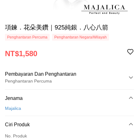
項鍊．花朵美鑽｜925純銀．八心八箭
Penghantaran Percuma
Penghantaran Negara/Wilayah
NT$1,580
Pembayaran Dan Penghantaran
Penghantaran Percuma
Kaedah Pembayaran
Jenama
Kad Kredit (Bayaran Penuh)
Majalica
Ansuran Kad Kredit
3 ansuran pada kadar faedah 0,
NT$526
setiap ansuran
Ciri Produk
21 Bank
6 ansuran pada kadar faedah 0,
NT$263
setiap
Taiwan Cooperative Bank
Bank Komersial Pertama
No. Produk
Hua Nan Commercial
Chang Hwa Commercial