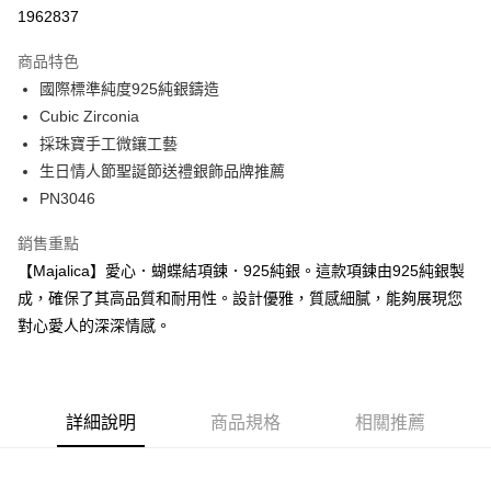
華南商業銀行
彰化商業銀行
12 期 0 利率 每期
NT$131
21家銀行
合作金庫商業銀行
第一商業銀行
1962837
上海商業儲蓄銀行
台北富邦商業銀行
華南商業銀行
彰化商業銀行
24 期 0 利率 每期
NT$65
20家銀行
合作金庫商業銀行
第一商業銀行
國泰世華商業銀行
兆豐國際商業銀行
上海商業儲蓄銀行
台北富邦商業銀行
商品特色
華南商業銀行
彰化商業銀行
臺灣中小企業銀行
台中商業銀行
合作金庫商業銀行
第一商業銀行
超商取貨付款
國泰世華商業銀行
兆豐國際商業銀行
國際標準純度925純銀鑄造
上海商業儲蓄銀行
台北富邦商業銀行
匯豐（台灣）商業銀行
華泰商業銀行
華南商業銀行
彰化商業銀行
臺灣中小企業銀行
台中商業銀行
國泰世華商業銀行
兆豐國際商業銀行
Cubic Zirconia
聯邦商業銀行
遠東國際商業銀行
LINE Pay
上海商業儲蓄銀行
台北富邦商業銀行
匯豐（台灣）商業銀行
華泰商業銀行
臺灣中小企業銀行
台中商業銀行
元大商業銀行
永豐商業銀行
採珠寶手工微鑲工藝
兆豐國際商業銀行
臺灣中小企業銀行
聯邦商業銀行
遠東國際商業銀行
匯豐（台灣）商業銀行
華泰商業銀行
Apple Pay
玉山商業銀行
星展（台灣）商業銀行
台中商業銀行
匯豐（台灣）商業銀行
生日情人節聖誕節送禮銀飾品牌推薦
元大商業銀行
永豐商業銀行
聯邦商業銀行
遠東國際商業銀行
台新國際商業銀行
中國信託商業銀行
華泰商業銀行
聯邦商業銀行
玉山商業銀行
星展（台灣）商業銀行
PN3046
街口支付
元大商業銀行
永豐商業銀行
台灣樂天信用卡公司
遠東國際商業銀行
元大商業銀行
台新國際商業銀行
中國信託商業銀行
玉山商業銀行
星展（台灣）商業銀行
永豐商業銀行
玉山商業銀行
台灣樂天信用卡公司
悠遊付
銷售重點
台新國際商業銀行
中國信託商業銀行
星展（台灣）商業銀行
台新國際商業銀行
【Majalica】愛心．蝴蝶結項鍊．925純銀。這款項鍊由925純銀製
台灣樂天信用卡公司
中國信託商業銀行
台灣樂天信用卡公司
Google Pay
成，確保了其高品質和耐用性。設計優雅，質感細膩，能夠展現您
全盈+PAY
對心愛人的深深情感。
AFTEE先享後付
相關說明
【關於「AFTEE先享後付」】
詳細說明
商品規格
相關推薦
ATM付款
AFTEE先享後付是「在收到商品之後才付款」的支付方式。 讓您購物簡單
便利好安心！
貨到付款
１．簡單：不需註冊會員、不需綁卡、不需儲值。