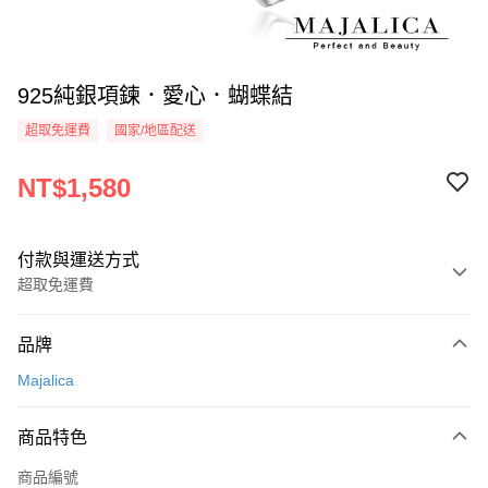
925純銀項鍊．愛心．蝴蝶結
超取免運費
國家/地區配送
NT$1,580
付款與運送方式
超取免運費
付款方式
品牌
信用卡一次付款
Majalica
信用卡分期付款
3 期 0 利率 每期
NT$526
21家銀行
商品特色
6 期 0 利率 每期
NT$263
21家銀行
合作金庫商業銀行
第一商業銀行
商品編號