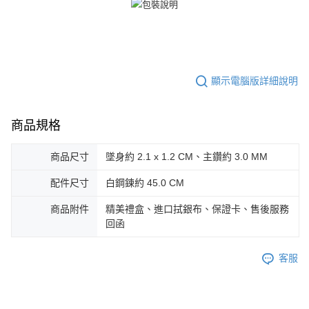
郵局掛號
４．使用「AFTEE先享後付」時，將依據個別帳號之用戶狀況，依本公司即
時審查核予不同之上限額度；若仍有額度不足之情形，本公司將視審查結果
免運費
請求用戶進行身份認證。
５．嚴禁一人註冊多個帳號或使用他人資訊註冊。若發現惡意使用之情形，
機車快遞(限大台北地區運費到付) 下單後請聯絡LINE官方帳號 @gi
恩沛科技股份有限公司將有權停止該用戶之使用額度並採取法律行動。
umka
顯示電腦版詳細說明
免運費
黑貓到付(離島不適用)
商品規格
免運費
海外宅配
查看運費
商品尺寸
墜身約 2.1 x 1.2 CM、主鑽約 3.0 MM
配件尺寸
白鋼鍊約 45.0 CM
商品附件
精美禮盒、進口拭銀布、保證卡、售後服務
回函
客服