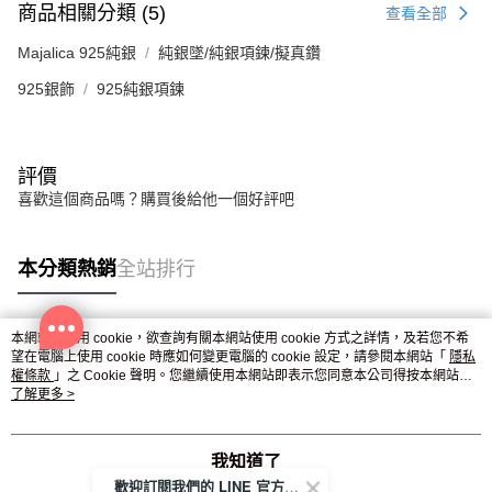
商品相關分類 (5)
查看全部
Majalica 925純銀
純銀墜/純銀項鍊/擬真鑽
925銀飾
925純銀項鍊
評價
喜歡這個商品嗎？購買後給他一個好評吧
本分類熱銷
全站排行
本網站中使用 cookie，欲查詢有關本網站使用 cookie 方式之詳情，及若您不希
熱門標籤
望在電腦上使用 cookie 時應如何變更電腦的 cookie 設定，請參閱本網站「
隱私
權條款
」之 Cookie 聲明。您繼續使用本網站即表示您同意本公司得按本網站使
用條款之 Cookie 聲明使用 cookie。
了解更多 >
我知道了
歡迎訂閱我們的 LINE 官方帳號