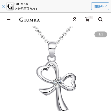
GIUMKA
開啟APP
立刻使用官方APP
0
1
/
2