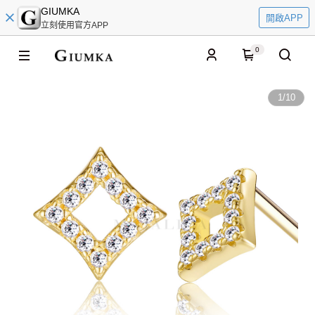
GIUMKA
開啟APP
立刻使用官方APP
0
1
/
10