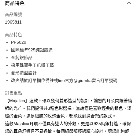
3 期 0 利率 每期
NT$326
21家銀行
商品特色
6 期 0 利率 每期
NT$163
21家銀行
合作金庫商業銀行
第一商業銀行
商品編號
華南商業銀行
彰化商業銀行
12 期 0 利率 每期
NT$81
21家銀行
合作金庫商業銀行
第一商業銀行
1965811
上海商業儲蓄銀行
台北富邦商業銀行
華南商業銀行
彰化商業銀行
24 期 0 利率 每期
NT$40
20家銀行
合作金庫商業銀行
第一商業銀行
國泰世華商業銀行
兆豐國際商業銀行
上海商業儲蓄銀行
台北富邦商業銀行
商品特色
華南商業銀行
彰化商業銀行
臺灣中小企業銀行
台中商業銀行
合作金庫商業銀行
第一商業銀行
超商取貨付款
國泰世華商業銀行
兆豐國際商業銀行
PF5029
上海商業儲蓄銀行
台北富邦商業銀行
匯豐（台灣）商業銀行
華泰商業銀行
華南商業銀行
彰化商業銀行
臺灣中小企業銀行
台中商業銀行
國泰世華商業銀行
兆豐國際商業銀行
國際標準925純銀鑄造
聯邦商業銀行
遠東國際商業銀行
LINE Pay
上海商業儲蓄銀行
台北富邦商業銀行
匯豐（台灣）商業銀行
華泰商業銀行
臺灣中小企業銀行
台中商業銀行
元大商業銀行
永豐商業銀行
全純銀飾品
兆豐國際商業銀行
臺灣中小企業銀行
聯邦商業銀行
遠東國際商業銀行
匯豐（台灣）商業銀行
華泰商業銀行
Apple Pay
玉山商業銀行
星展（台灣）商業銀行
台中商業銀行
匯豐（台灣）商業銀行
採用珠寶手工爪鑽工藝
元大商業銀行
永豐商業銀行
聯邦商業銀行
遠東國際商業銀行
台新國際商業銀行
中國信託商業銀行
華泰商業銀行
聯邦商業銀行
玉山商業銀行
星展（台灣）商業銀行
菱形造型設計
街口支付
元大商業銀行
永豐商業銀行
台灣樂天信用卡公司
遠東國際商業銀行
元大商業銀行
台新國際商業銀行
中國信託商業銀行
改夾請於訂單欄位備註或line官方@giumka留言訂單號碼
玉山商業銀行
星展（台灣）商業銀行
永豐商業銀行
玉山商業銀行
台灣樂天信用卡公司
悠遊付
台新國際商業銀行
中國信託商業銀行
星展（台灣）商業銀行
台新國際商業銀行
銷售重點
台灣樂天信用卡公司
中國信託商業銀行
台灣樂天信用卡公司
Google Pay
【Majalica】這款耳環以幾何菱形造型的設計，讓您的耳朵閃耀著純
全盈+PAY
銀的光芒。我們提供共3種色彩選擇，無論您是喜歡經典的銀色、溫
暖的金色，還是細膩的玫瑰金色，都能找到適合您的款式。
AFTEE先享後付
這款Majalica耳環不僅具有迷人的外觀，更是以925純銀打造，確保
相關說明
您的耳朵舒適且不易過敏。每個細節都經過精心設計，讓您能夠輕
【關於「AFTEE先享後付」】