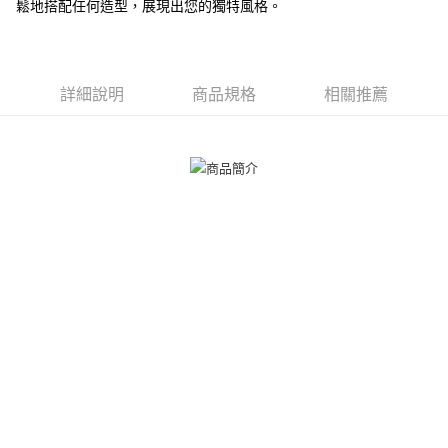
ATM付款
鬆地搭配任何造型，展現出您的獨特風格。
AFTEE先享後付是「在收到商品之後才付款」的支付方式。 讓您購物簡單
便利好安心！
貨到付款
１．簡單：不需註冊會員、不需綁卡、不需儲值。
２．便利：只要手機號碼，簡訊認證，即可結帳。
３．安心：先確認商品／服務後，再付款。
運送方式
詳細說明
商品規格
相關推薦
【「AFTEE先享後付」結帳流程】
全家取貨付款
１．於結帳方式選擇「AFTEE先享後付」後，將跳轉至「AFTEE先享後付」
免運費
結帳頁面，進行簡訊認證並確認金額後，即可完成結帳。
２．訂單成立數日內，您將收到繳費通知簡訊。
付款後全家取貨
３．收到繳費通知簡訊後14天內，點擊此簡訊中的連結，可透過四大超商／
ATM／網路銀行／等多元方式進行付款，方視為交易完成。
免運費
※ 請注意：結帳手續完成當下不需立刻繳費，但若您需要取消訂單，請聯絡
購買商品的店家。未經商家同意取消之訂單仍視為有效，需透過AFTEE先享
7-11取貨付款
後付繳納相關費用。
免運費
※ 交易是否成功請以「AFTEE先享後付 」之結帳頁面顯示為準，若有關於
是否繳費成功／繳費後需取消欲退款等相關疑問，請聯繫「AFTEE先享後付
客戶支援中心」
https://netprotections.freshdesk.com/support/home
付款後7-11取貨
免運費
【注意事項】
１．透過由恩沛科技股份有限公司提供之「AFTEE先享後付」服務完成之交
7-11取貨(快速到店)
易，需依本服務之必要範圍內提供個人資料，並將交易相關給付款項請求債
權轉讓予恩沛科技股份有限公司。
免運費
２．關於個人資料處理事宜，請瀏覽以下網址：
https://aftee.tw/terms/#terms3
黑貓宅急便-(離島請自行填寫住址)