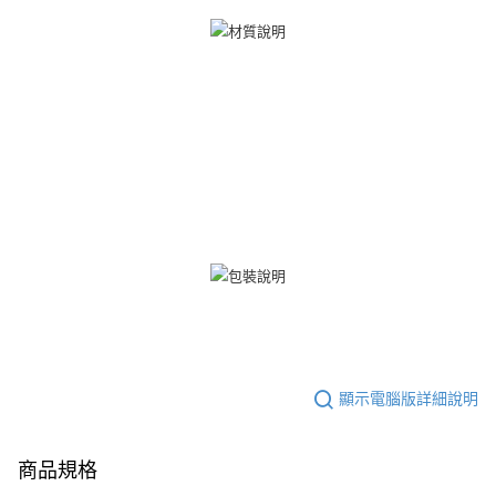
３．未成年的使用者請事先徵得法定代理人或監護人之同意方可使用
免運費
「AFTEE先享後付」，若未經同意申辦者引起之損失，本公司不負相關責
任。
郵局掛號
４．使用「AFTEE先享後付」時，將依據個別帳號之用戶狀況，依本公司即
時審查核予不同之上限額度；若仍有額度不足之情形，本公司將視審查結果
免運費
請求用戶進行身份認證。
５．嚴禁一人註冊多個帳號或使用他人資訊註冊。若發現惡意使用之情形，
機車快遞(限大台北地區運費到付) 下單後請聯絡LINE官方帳號 @gi
恩沛科技股份有限公司將有權停止該用戶之使用額度並採取法律行動。
umka
免運費
黑貓到付(離島不適用)
免運費
海外宅配
查看運費
顯示電腦版詳細說明
商品規格