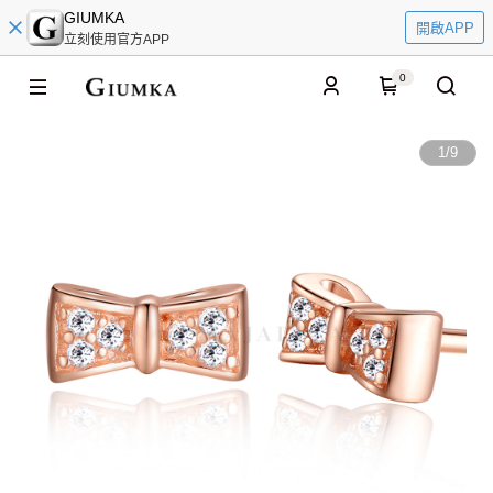
GIUMKA
開啟APP
立刻使用官方APP
0
1
/
9