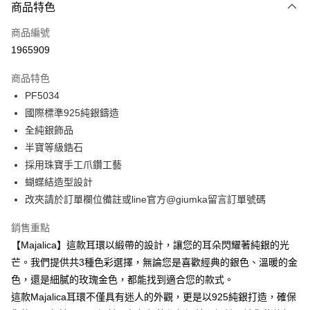
3 期 0 利率 每期
NT$326
21家銀行
商品特色
6 期 0 利率 每期
NT$163
21家銀行
合作金庫商業銀行
第一商業銀行
商品編號
華南商業銀行
彰化商業銀行
12 期 0 利率 每期
NT$81
21家銀行
合作金庫商業銀行
第一商業銀行
1965909
上海商業儲蓄銀行
台北富邦商業銀行
華南商業銀行
彰化商業銀行
24 期 0 利率 每期
NT$40
20家銀行
合作金庫商業銀行
第一商業銀行
國泰世華商業銀行
兆豐國際商業銀行
上海商業儲蓄銀行
台北富邦商業銀行
商品特色
華南商業銀行
彰化商業銀行
臺灣中小企業銀行
台中商業銀行
合作金庫商業銀行
第一商業銀行
超商取貨付款
國泰世華商業銀行
兆豐國際商業銀行
PF5034
上海商業儲蓄銀行
台北富邦商業銀行
匯豐（台灣）商業銀行
華泰商業銀行
華南商業銀行
彰化商業銀行
臺灣中小企業銀行
台中商業銀行
國泰世華商業銀行
兆豐國際商業銀行
國際標準925純銀鑄造
聯邦商業銀行
遠東國際商業銀行
LINE Pay
上海商業儲蓄銀行
台北富邦商業銀行
匯豐（台灣）商業銀行
華泰商業銀行
臺灣中小企業銀行
台中商業銀行
元大商業銀行
永豐商業銀行
全純銀飾品
兆豐國際商業銀行
臺灣中小企業銀行
聯邦商業銀行
遠東國際商業銀行
匯豐（台灣）商業銀行
華泰商業銀行
Apple Pay
玉山商業銀行
星展（台灣）商業銀行
台中商業銀行
匯豐（台灣）商業銀行
半寶等級鋯石
元大商業銀行
永豐商業銀行
聯邦商業銀行
遠東國際商業銀行
台新國際商業銀行
中國信託商業銀行
華泰商業銀行
聯邦商業銀行
玉山商業銀行
星展（台灣）商業銀行
採用珠寶手工爪鑽工藝
街口支付
元大商業銀行
永豐商業銀行
台灣樂天信用卡公司
遠東國際商業銀行
元大商業銀行
台新國際商業銀行
中國信託商業銀行
蝴蝶結造型設計
玉山商業銀行
星展（台灣）商業銀行
永豐商業銀行
玉山商業銀行
台灣樂天信用卡公司
悠遊付
台新國際商業銀行
中國信託商業銀行
改夾請於訂單欄位備註或line官方@giumka留言訂單號碼
星展（台灣）商業銀行
台新國際商業銀行
台灣樂天信用卡公司
中國信託商業銀行
台灣樂天信用卡公司
Google Pay
銷售重點
全盈+PAY
【Majalica】這款耳環以緞帶的設計，讓您的耳朵閃耀著純銀的光
芒。我們提供共3種色彩選擇，無論您是喜歡經典的銀色、溫暖的金
AFTEE先享後付
色，還是細膩的玫瑰金色，都能找到適合您的款式。
相關說明
這款Majalica耳環不僅具有迷人的外觀，更是以925純銀打造，確保
【關於「AFTEE先享後付」】