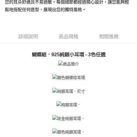
ATM付款
您的耳朵舒適且不易過敏。每個細節都經過精心設計，讓您能夠輕
AFTEE先享後付是「在收到商品之後才付款」的支付方式。 讓您購物簡單
便利好安心！
鬆地搭配任何造型，展現出您的獨特風格。
貨到付款
１．簡單：不需註冊會員、不需綁卡、不需儲值。
２．便利：只要手機號碼，簡訊認證，即可結帳。
３．安心：先確認商品／服務後，再付款。
運送方式
【「AFTEE先享後付」結帳流程】
詳細說明
商品規格
相關推薦
全家取貨付款
１．於結帳方式選擇「AFTEE先享後付」後，將跳轉至「AFTEE先享後付」
免運費
結帳頁面，進行簡訊認證並確認金額後，即可完成結帳。
２．訂單成立數日內，您將收到繳費通知簡訊。
蝴蝶結．925純銀小耳環 - 3色任選
付款後全家取貨
３．收到繳費通知簡訊後14天內，點擊此簡訊中的連結，可透過四大超商／
ATM／網路銀行／等多元方式進行付款，方視為交易完成。
免運費
※ 請注意：結帳手續完成當下不需立刻繳費，但若您需要取消訂單，請聯絡
購買商品的店家。未經商家同意取消之訂單仍視為有效，需透過AFTEE先享
7-11取貨付款
後付繳納相關費用。
免運費
※ 交易是否成功請以「AFTEE先享後付 」之結帳頁面顯示為準，若有關於
是否繳費成功／繳費後需取消欲退款等相關疑問，請聯繫「AFTEE先享後付
客戶支援中心」
https://netprotections.freshdesk.com/support/home
付款後7-11取貨
免運費
【注意事項】
１．透過由恩沛科技股份有限公司提供之「AFTEE先享後付」服務完成之交
7-11取貨(快速到店)
易，需依本服務之必要範圍內提供個人資料，並將交易相關給付款項請求債
權轉讓予恩沛科技股份有限公司。
免運費
２．關於個人資料處理事宜，請瀏覽以下網址：
https://aftee.tw/terms/#terms3
黑貓宅急便-(離島請自行填寫住址)