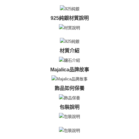
３．未成年的使用者請事先徵得法定代理人或監護人之同意方可使用
免運費
「AFTEE先享後付」，若未經同意申辦者引起之損失，本公司不負相關責
任。
925純銀材質說明
郵局掛號
４．使用「AFTEE先享後付」時，將依據個別帳號之用戶狀況，依本公司即
時審查核予不同之上限額度；若仍有額度不足之情形，本公司將視審查結果
免運費
請求用戶進行身份認證。
５．嚴禁一人註冊多個帳號或使用他人資訊註冊。若發現惡意使用之情形，
機車快遞(限大台北地區運費到付) 下單後請聯絡LINE官方帳號 @gi
恩沛科技股份有限公司將有權停止該用戶之使用額度並採取法律行動。
umka
材質介紹
免運費
黑貓到付(離島不適用)
Majalica品牌故事
免運費
海外宅配
查看運費
飾品如何保養
包裝說明