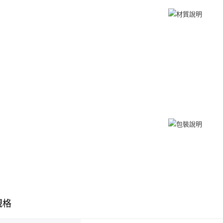
umka
免運費
黑貓到付(
免運費
海外宅配
規格