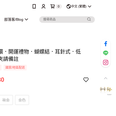
0
中文 (繁體)
部落客/Blog
環．開運禮物．蝴蝶結．耳針式．低
夾請備註
國家/地區配送
80
玫金
金色