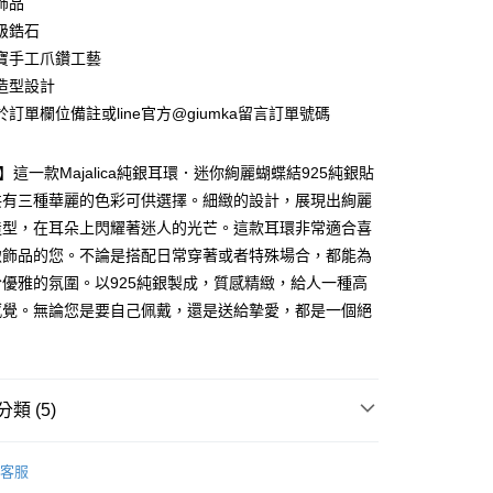
飾品
華商業銀行
兆豐國際商業銀行
業銀行
遠東國際商業銀行
業儲蓄銀行
台北富邦商業銀行
台灣）商業銀行
華泰商業銀行
級鋯石
小企業銀行
台中商業銀行
業銀行
永豐商業銀行
際商業銀行
臺灣中小企業銀行
業銀行
遠東國際商業銀行
台灣）商業銀行
華泰商業銀行
寶手工爪鑽工藝
業銀行
星展（台灣）商業銀行
業銀行
匯豐（台灣）商業銀行
業銀行
永豐商業銀行
業銀行
遠東國際商業銀行
際商業銀行
中國信託商業銀行
造型設計
業銀行
聯邦商業銀行
業銀行
星展（台灣）商業銀行
業銀行
永豐商業銀行
天信用卡公司
際商業銀行
元大商業銀行
訂單欄位備註或line官方@giumka留言訂單號碼
際商業銀行
中國信託商業銀行
業銀行
星展（台灣）商業銀行
業銀行
玉山商業銀行
天信用卡公司
際商業銀行
中國信託商業銀行
台灣）商業銀行
台新國際商業銀行
天信用卡公司
ica】這一款Majalica純銀耳環．迷你絢麗蝴蝶結925純銀貼
託商業銀行
台灣樂天信用卡公司
y
共有三種華麗的色彩可供選擇。細緻的設計，展現出絢麗
造型，在耳朵上閃耀著迷人的光芒。這款耳環非常適合喜
緻飾品的您。不論是搭配日常穿著或者特殊場合，都能為
享後付
優雅的氛圍。以925純銀製成，質感精緻，給人一種高
FTEE先享後付」】
感覺。無論您是要自己佩戴，還是送給摯愛，都是一個絕
先享後付是「在收到商品之後才付款」的支付方式。 讓您購物簡單
。
心！
：不需註冊會員、不需綁卡、不需儲值。
：只要手機號碼，簡訊認證，即可結帳。
：先確認商品／服務後，再付款。
類 (5)
EE先享後付」結帳流程】
小耳環
方式選擇「AFTEE先享後付」後，將跳轉至「AFTEE先享後
客服
付款
頁面，進行簡訊認證並確認金額後，即可完成結帳。
 925純銀
純銀耳環