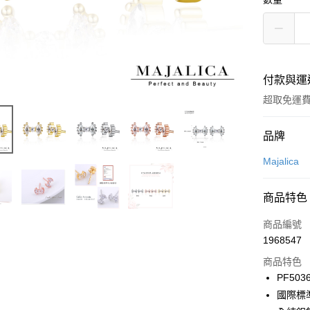
付款與運
超取免運
付款方式
品牌
信用卡一
Majalica
信用卡分
商品特色
3 期 
商品編號
6 期 
合作金
1968547
華南商
12 期
合作金
上海商
商品特色
華南商
24 期
合作金
國泰世
PF503
上海商
華南商
臺灣中
合作金
超商取貨
國際標
國泰世
上海商
匯豐（
華南商
臺灣中