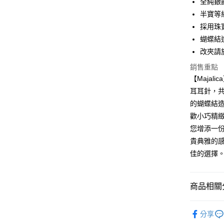
全純銀
國泰世
聯邦商
LINE Pay
上海商
匯豐（
半寶等
臺灣中
元大商
兆豐國
聯邦商
匯豐（
Apple Pay
採用珠
玉山商
台中商
元大商
聯邦商
台新國
蝴蝶結
華泰商
玉山商
街口支付
元大商
台灣樂
遠東國
改夾請於
台新國
玉山商
永豐商
台灣樂
悠遊付
台新國
銷售重點
星展（
台灣樂
【Majal
中國信
Google Pa
耳耳針，
全盈+PAY
的蝴蝶結
歡小巧精
AFTEE先
您增添一份
相關說明
【關於「A
貴典雅的
ATM付款
AFTEE
佳的選擇
便利好安
貨到付款
１．簡單
２．便利
３．安心
商品相關分
運送方式
【「AFT
精選推薦
１．於結帳
分享
全家取貨
付」結帳
Majalica