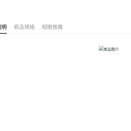
免運費
２．訂單
925銀飾
３．收到繳
／ATM／
付款後全
耳環
9
※ 請注意
免運費
絡購買商品
說明
商品規格
相關推薦
耳環
女
先享後付
7-11取貨
※ 交易是
是否繳費成
免運費
付客戶支
付款後7-1
【注意事
免運費
１．透過由
交易，需
7-11取貨
求債權轉
２．關於
免運費
https://aft
３．未成
黑貓宅急便
「AFTE
免運費
任。
４．使用「
郵局掛號
即時審查
結果請求
免運費
５．嚴禁
形，恩沛
機車快遞(
動。