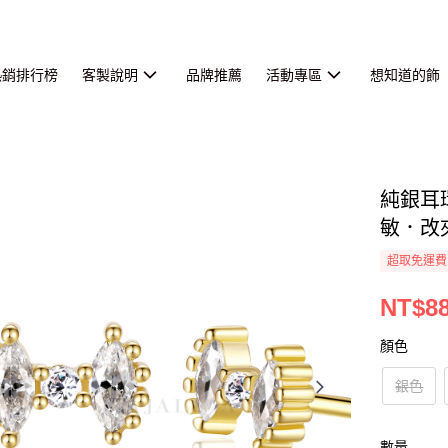
熱銷排行榜
客製說明
品牌推薦
活動專區
想知道的飾
純銀耳
敏．改
超取免運費
NT$8
顏色
銀色
數量