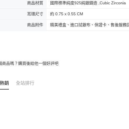
商品材質
國際標準純度925純銀鑄造 ,Cubic Zirconia
耳環尺寸
約 0.75 x 0.55 CM
商品附件
精美禮盒、進口拭銀布、保證卡、售後服務
個商品嗎？購買後給他一個好評吧
熱銷
全站排行