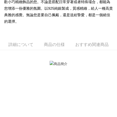
歡小巧精緻飾品的您。不論是搭配日常穿著或者特殊場合，都能為
一、 AFTEE代金後払いについて
ATM払い
您增添一份優雅的氛圍。以925純銀製成，質感精緻，給人一種高貴
1.お支払い方法でAFTEE代金後払いを選択すると、携帯電話認証ウィンド
ウが表示されます。
典雅的感覺。無論您是要自己佩戴，還是送給摯愛，都是一個絕佳
代金引換
2.SMSで認証してお支払い手続を進めてください。
的選擇。
3.注文するときのお支払いは不要です。商品はご指定の住所に配送されま
す。
配送方法
4.ご注文が完了すると、携帯に支払い通知のSMSが届きます。アプリ会員
の場合は、AFTEE アプリプッシュ通知が届きます。
全家取貨付款
5.商品受け取り時のお支払いは不要です。商品を確かめてから、SMSまた
詳細について
商品の仕様
おすすめ関連商品
送料無料
はアプリの通知に従って、4大コンビニ、またはATM/オンラインバンキン
グでお支払いください。
付款後全家取貨
代金納付期限は最短で 14 日以内ですので、ご注意ください。AFTEE アプ
送料無料
リをダウンロードして AFTEE 会員になるとお支払い期限を最長 45 日以内
まで延長できます。
7-11取貨付款
送料無料
お支払期限は、ショップが請求した期日と、AFTEEで延長できる日数をも
とに計算されます。AFTEEで注文すると、商品を受け取るまで支払い期限
付款後7-11取貨
を延長できますが、商品を期限内に受け取れない場合があります（例：予
約商品や商品到着日が比較的遅い商品）。そのため、商品到着の有無に関
送料無料
わらず、AFTEEで指定された期限内にお支払いください。
7-11取貨(快速到店)
二、支払い限度額
送料無料
1.初回 AFTEEを ご利用の際に、認証結果及び当社の審査の結果に基づ
き、限度額が設定されます。