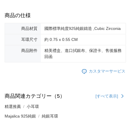
商品の仕様
商品材質
國際標準純度925純銀鑄造 ,Cubic Zirconia
耳環尺寸
約 0.75 x 0.55 CM
商品附件
精美禮盒、進口拭銀布、保證卡、售後服務
回函
カスタマーサービス
商品関連カテゴリー（5）
[すべて表示]
精選推薦
小耳環
Majalica 925純銀
純銀耳環