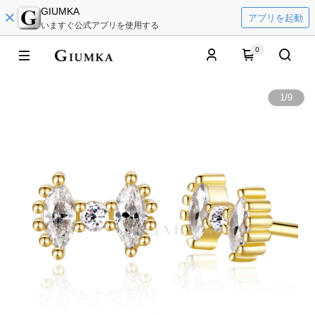
GIUMKA
アプリを起動
いますぐ公式アプリを使用する
0
1
/
9