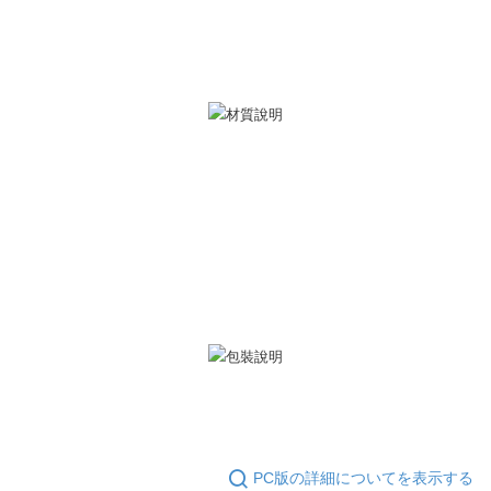
2.決済金額は最低NT$20です。
黑貓宅急便-(離島請自行填寫住址)
3.現在、台湾の会員のみご利用いただけます。
送料無料
三、利用規約「AFTEE代金後払い」（以下当サービスという）はネットプ
郵局掛號
ロテクションズ（以下 AFTEE という）が提供し、AFTEEが代金を徴収し
ます。当サービスご利用の際に提供しなければならない個人情報（注文者
送料無料
の氏名、電話番号、受取人の氏名、電話番号、受取人住所を含むがこれに
限らない）は、AFTEEに渡され当サービスで必要な範囲内で利用されま
機車快遞(限大台北地區運費到付) 下單後請聯絡LINE官方帳號 @gi
す。AFTEEの個人情報の収集、処理、利用について、詳細はAFTEE公式ホ
umka
ームページの『個人情報の収集、処理及び利用に関する声明』をご参照く
ださい（
https://aftee.tw/privacypolicy/
）。
送料無料
AFTEEの初回ご利用の際に、審査を通過すれば、最高額がNT$10,000にな
黑貓到付(離島不適用)
ります。支払い期限を過ぎた場合、その金額に基づいて年利20%の遅延滞
送料無料
納金が加算されます。未成年の利用者は、事前に法定代理人または後見人
の同意を得ればAFTEEをご利用いただけます。
海外宅配
送料を確認
個人情報の処理、利用について疑問がある、または関連する法律の権利を
行使したい場合は、ネットプロテクションズ
cs_tw@netprotections.co.jp
にご連絡ください。上記に示した個人情報を、必要な購入注文書とあわせ
てAFTEEにご提供いただく、またはAFTEEにあなたの個人情報の収集、処
理、利用を許可することににご同意いただけない場合は、当サービスを選
択しないでください。
PC版の詳細についてを表示する