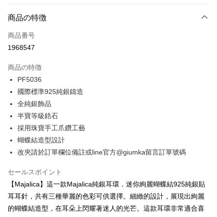
3回払い、金利0、毎回
NT$293
21行の銀行
商品の特徴
6回払い、金利0、毎回
NT$146
21行の銀行
合作金庫商業銀行
第一商業銀行
商品番号
華南商業銀行
彰化商業銀行
12回払い、金利0、毎回
NT$73
21行の銀行
合作金庫商業銀行
第一商業銀行
1968547
上海商業儲蓄銀行
台北富邦商業銀行
華南商業銀行
彰化商業銀行
24回払い、金利0、毎回
NT$36
20行の銀行
合作金庫商業銀行
第一商業銀行
国泰世華商業銀行
兆豐國際商業銀行
上海商業儲蓄銀行
台北富邦商業銀行
商品の特徴
華南商業銀行
彰化商業銀行
台湾中小企業銀行
台中商業銀行
合作金庫商業銀行
第一商業銀行
コンビニ店頭代金引換
国泰世華商業銀行
兆豐國際商業銀行
上海商業儲蓄銀行
台北富邦商業銀行
PF5036
HSBC(台湾)商業銀行
華泰商業銀行
華南商業銀行
彰化商業銀行
台湾中小企業銀行
台中商業銀行
国泰世華商業銀行
兆豐國際商業銀行
國際標準925純銀鑄造
聯邦商業銀行
遠東国際商業銀行
LINE Pay
上海商業儲蓄銀行
台北富邦商業銀行
HSBC(台湾)商業銀行
華泰商業銀行
台湾中小企業銀行
台中商業銀行
元大商業銀行
永豐商業銀行
兆豐國際商業銀行
台湾中小企業銀行
全純銀飾品
聯邦商業銀行
遠東国際商業銀行
HSBC(台湾)商業銀行
華泰商業銀行
Apple Pay
玉山商業銀行
星展(台湾)商業銀行
台中商業銀行
HSBC(台湾)商業銀行
半寶等級鋯石
元大商業銀行
永豐商業銀行
聯邦商業銀行
遠東国際商業銀行
台新國際商業銀行
中国信託商業銀行
華泰商業銀行
聯邦商業銀行
玉山商業銀行
星展(台湾)商業銀行
採用珠寶手工爪鑽工藝
JKOPAY
元大商業銀行
永豐商業銀行
台湾楽天クレジットカード会社
遠東国際商業銀行
元大商業銀行
台新國際商業銀行
中国信託商業銀行
蝴蝶結造型設計
玉山商業銀行
星展(台湾)商業銀行
永豐商業銀行
玉山商業銀行
台湾楽天クレジットカード会社
Easy Wallet
台新國際商業銀行
中国信託商業銀行
改夾請於訂單欄位備註或line官方@giumka留言訂單號碼
星展(台湾)商業銀行
台新國際商業銀行
台湾楽天クレジットカード会社
中国信託商業銀行
台湾楽天クレジットカード会社
Google Pay
セールスポイント
Plus Pay
【Majalica】這一款Majalica純銀耳環．迷你絢麗蝴蝶結925純銀貼
耳耳針，共有三種華麗的色彩可供選擇。細緻的設計，展現出絢麗
AFTEE代金後払い
的蝴蝶結造型，在耳朵上閃耀著迷人的光芒。這款耳環非常適合喜
説明