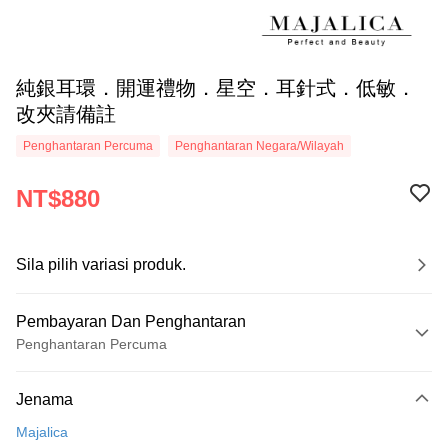
純銀耳環．開運禮物．星空．耳針式．低敏．
改夾請備註
Penghantaran Percuma
Penghantaran Negara/Wilayah
NT$880
Sila pilih variasi produk.
Pembayaran Dan Penghantaran
Penghantaran Percuma
Kaedah Pembayaran
Jenama
Kad Kredit (Bayaran Penuh)
Majalica
Ansuran Kad Kredit