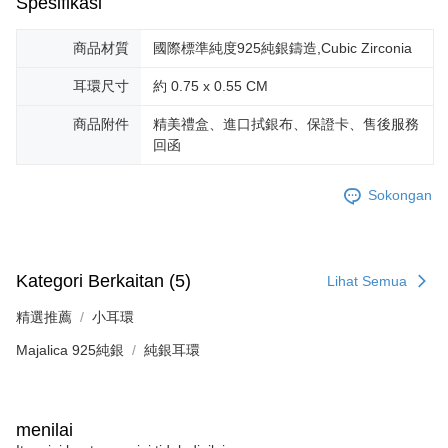
Spesifikasi
20% setahun akan dikenakan. Pengguna bawah umur dikehendaki
mendapatkan kebenaran daripada ibu bapa atau penjaga yang sah
商品材質
國際標準純度925純銀鑄造,Cubic Zirconia
untuk menggunakan AFTEE.
Sila hubungi NP Taiwan Inc. di
cs_tw@netprotections.co.jp
jika anda
耳環尺寸
約 0.75 x 0.55 CM
mempunyai sebarang kebimbangan mengenai pemprosesan dan
penggunaan pada data peribadi. Jika anda tidak bersetuju dengan data
商品附件
精美禮盒、進口拭銀布、保證卡、售後服務
peribadi yang disenaraikan seperti di atas akan dikumpul dan digunakan
回函
oleh AFTEE, sila jangan gunakan perkhidmatan ini.
Sokongan
Kategori Berkaitan (5)
Lihat Semua
精選推薦
小耳環
Majalica 925純銀
純銀耳環
menilai