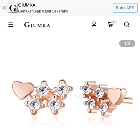
GIUMKA
Buka APP
Gunakan App Kami Sekarang
0
1
/
9