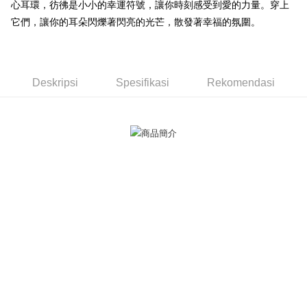
Taiwan
心耳環，彷彿是小小的幸運符號，讓你時刻感受到愛的力量。穿上
Bank Komersial E.SUN
DBS Bank
Rakuten Taiwan
AFTEE
它們，讓你的耳朵閃爍著閃亮的光芒，散發著幸福的氛圍。
Bank Antarabangsa
Bank CTBC
Deskripsi
Taishin
Pertama, Mengenai Perkhidmatan AFTEE Beli Sekarang Bayar Kemudian
Syarikat Kad Kredit
Pemindahan ATM
1. Dengan memilih AFTEE sebagai kaedah pembayaran, mesej
Rakuten Taiwan
pengesahan AFTEE akan muncul.
Tunai semasa Penghantaran
2. Anda boleh meneruskan pembayaran selepas pengesahan SMS.
Deskripsi
Spesifikasi
Rekomendasi
3. Tiada bayaran diperlukan apabila pesanan disahkan. Produk akan
dihantar ke alamat yang ditetapkan.
Pilihan Penghantaran
4. Setelah pesanan disahkan, anda akan menerima SMS pembayaran
manakala ahli aplikasi akan menerima pemberitahuan tolak aplikasi
全家取貨付款
AFTEE.
Penghantaran percuma
5. Tiada bayaran diperlukan apabila anda menerima produk. Sila buat
pembayaran di empat kedai serbaneka utama, ATM atau perbankan
付款後全家取貨
dalam talian dengan SMS pembayaran atau pemberitahuan tolak aplikasi
AFTEE.
Penghantaran percuma
Sila ambil perhatian bahawa tempoh pembayaran adalah 14 hari. Walau
7-11取貨付款
bagaimanapun, bagi mereka yang telah memuat turun Aplikasi AFTEE
Penghantaran percuma
dan mendaftar sebagai ahli AFTEE boleh menikmati tempoh pembayaran
sehingga 45 hari.
付款後7-11取貨
Tempoh pembayaran dikira dari masa kedai meminta pembayaran anda,
Penghantaran percuma
ditambah dengan bilangan hari yang boleh dilanjutkan oleh AFTEE. Anda
boleh melanjutkan tempoh pembayaran anda sebelum anda menerima
7-11取貨(快速到店)