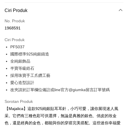
3 ansuran pada kadar faedah 0,
NT$293
setiap ansuran
Ciri Produk
21 Bank
6 ansuran pada kadar faedah 0,
NT$146
setiap
Taiwan Cooperative Bank
Bank Komersial Pertama
No. Produk
Hua Nan Commercial
Chang Hwa Commercial
ansuran
21 Bank
1968591
Bank
Bank
12 ansuran pada kadar faedah 0,
NT$73
setiap ansuran
Taiwan Cooperative Bank
Bank Komersial Pertama
The Shanghai
Bank Komersial Taipei
Hua Nan Commercial Bank
Chang Hwa Commercial Bank
21 Bank
Ciri Produk
24 ansuran pada kadar faedah 0,
NT$36
setiap
Taiwan Cooperative Bank
Bank Komersial Pertama
Commercial & Savings
Fubon
The Shanghai Commercial &
Bank Komersial Taipei Fubon
PF5037
Hua Nan Commercial
Chang Hwa Commercial
ansuran
Bank
20 Bank
Savings Bank
Bank
Bank
Bank Cathay United
Mega International
國際標準925純銀鑄造
Taiwan Cooperative Bank
Bank Komersial Pertama
Bank Cathay United
Mega International Commercial
Pengambilan di Kedai Serbaneka
The Shanghai
Bank Komersial Taipei
Commercial Bank
全純銀飾品
Hua Nan Commercial Bank
Chang Hwa Commercial Bank
Bank
Commercial & Savings
Fubon
Taiwan Business Bank
Taichung Commercial
半寶等級鋯石
LINE Pay
The Shanghai Commercial &
Bank Komersial Taipei Fubon
Taiwan Business Bank
Taichung Commercial Bank
Bank
Bank
Savings Bank
HSBC Bank (Taiwan) Limited
Hwatai Bank
採用珠寶手工爪鑽工藝
Bank Cathay United
Mega International
HSBC Bank (Taiwan)
Hwatai Bank
Apple Pay
Mega International Commercial
Taiwan Business Bank
Union Bank of Taiwan
Far Eastern International Bank
愛心造型設計
Commercial Bank
Limited
Bank
Yuanta Commercial Bank
Bank SinoPac
Taiwan Business Bank
Taichung Commercial
Union Bank of Taiwan
Far Eastern International
JKOPAY
改夾請於訂單欄位備註或line官方@giumka留言訂單號碼
Taichung Commercial Bank
HSBC Bank (Taiwan) Limited
Bank Komersial E.SUN
DBS Bank
Bank
Bank
Hwatai Bank
Union Bank of Taiwan
Bank Antarabangsa Taishin
Bank CTBC
Easy Wallet
HSBC Bank (Taiwan)
Hwatai Bank
Sorotan Produk
Yuanta Commercial Bank
Bank SinoPac
Far Eastern International Bank
Yuanta Commercial Bank
Syarikat Kad Kredit Rakuten
Limited
Bank Komersial E.SUN
DBS Bank
【Majalica】這款925純銀貼耳耳針，小巧可愛，讓你展現迷人風
Bank SinoPac
Bank Komersial E.SUN
Google Pay
Taiwan
Union Bank of Taiwan
Far Eastern International
Bank Antarabangsa
Bank CTBC
采。它們有三種色彩可供選擇，無論是典雅的銀色、俏皮的玫金
DBS Bank
Bank Antarabangsa Taishin
Bank
Taishin
Plus PAY
Bank CTBC
Syarikat Kad Kredit Rakuten
色，還是經典的金色，都能與你的穿搭完美搭配。這些迷你幸福愛
Yuanta Commercial Bank
Bank SinoPac
Syarikat Kad Kredit