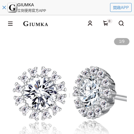
GIUMKA
開啟APP
立刻使用官方APP
0
1
/
9