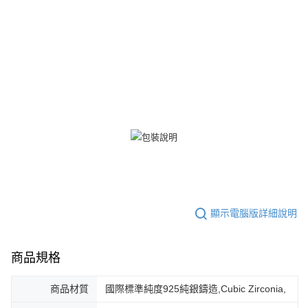
３．未成年的使用者請事先徵得法定代理人或監護人之同意方可使用
免運費
「AFTEE先享後付」，若未經同意申辦者引起之損失，本公司不負相關責
任。
郵局掛號
４．使用「AFTEE先享後付」時，將依據個別帳號之用戶狀況，依本公司即
時審查核予不同之上限額度；若仍有額度不足之情形，本公司將視審查結果
免運費
請求用戶進行身份認證。
５．嚴禁一人註冊多個帳號或使用他人資訊註冊。若發現惡意使用之情形，
機車快遞(限大台北地區運費到付) 下單後請聯絡LINE官方帳號 @gi
恩沛科技股份有限公司將有權停止該用戶之使用額度並採取法律行動。
umka
免運費
黑貓到付(離島不適用)
免運費
海外宅配
查看運費
顯示電腦版詳細說明
商品規格
商品材質
國際標準純度925純銀鑄造,Cubic Zirconia,