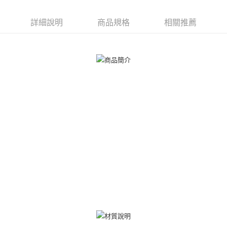
ATM付款
AFTEE先享後付是「在收到商品之後才付款」的支付方式。 讓您購物簡單
便利好安心！
貨到付款
１．簡單：不需註冊會員、不需綁卡、不需儲值。
詳細說明
商品規格
相關推薦
２．便利：只要手機號碼，簡訊認證，即可結帳。
３．安心：先確認商品／服務後，再付款。
運送方式
【「AFTEE先享後付」結帳流程】
全家取貨付款
１．於結帳方式選擇「AFTEE先享後付」後，將跳轉至「AFTEE先享後付」
免運費
結帳頁面，進行簡訊認證並確認金額後，即可完成結帳。
２．訂單成立數日內，您將收到繳費通知簡訊。
付款後全家取貨
３．收到繳費通知簡訊後14天內，點擊此簡訊中的連結，可透過四大超商／
ATM／網路銀行／等多元方式進行付款，方視為交易完成。
免運費
※ 請注意：結帳手續完成當下不需立刻繳費，但若您需要取消訂單，請聯絡
購買商品的店家。未經商家同意取消之訂單仍視為有效，需透過AFTEE先享
7-11取貨付款
後付繳納相關費用。
免運費
※ 交易是否成功請以「AFTEE先享後付 」之結帳頁面顯示為準，若有關於
是否繳費成功／繳費後需取消欲退款等相關疑問，請聯繫「AFTEE先享後付
客戶支援中心」
https://netprotections.freshdesk.com/support/home
付款後7-11取貨
免運費
【注意事項】
１．透過由恩沛科技股份有限公司提供之「AFTEE先享後付」服務完成之交
7-11取貨(快速到店)
易，需依本服務之必要範圍內提供個人資料，並將交易相關給付款項請求債
權轉讓予恩沛科技股份有限公司。
免運費
２．關於個人資料處理事宜，請瀏覽以下網址：
https://aftee.tw/terms/#terms3
黑貓宅急便-(離島請自行填寫住址)