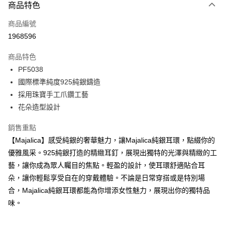
3 期 0 利率 每期
NT$326
21家銀行
商品特色
6 期 0 利率 每期
NT$163
21家銀行
合作金庫商業銀行
第一商業銀行
商品編號
華南商業銀行
彰化商業銀行
12 期 0 利率 每期
NT$81
21家銀行
合作金庫商業銀行
第一商業銀行
1968596
上海商業儲蓄銀行
台北富邦商業銀行
華南商業銀行
彰化商業銀行
24 期 0 利率 每期
NT$40
20家銀行
合作金庫商業銀行
第一商業銀行
國泰世華商業銀行
兆豐國際商業銀行
上海商業儲蓄銀行
台北富邦商業銀行
商品特色
華南商業銀行
彰化商業銀行
臺灣中小企業銀行
台中商業銀行
合作金庫商業銀行
第一商業銀行
超商取貨付款
國泰世華商業銀行
兆豐國際商業銀行
PF5038
上海商業儲蓄銀行
台北富邦商業銀行
匯豐（台灣）商業銀行
華泰商業銀行
華南商業銀行
彰化商業銀行
臺灣中小企業銀行
台中商業銀行
國泰世華商業銀行
兆豐國際商業銀行
國際標準純度925純銀鑄造
聯邦商業銀行
遠東國際商業銀行
LINE Pay
上海商業儲蓄銀行
台北富邦商業銀行
匯豐（台灣）商業銀行
華泰商業銀行
臺灣中小企業銀行
台中商業銀行
元大商業銀行
永豐商業銀行
採用珠寶手工爪鑽工藝
兆豐國際商業銀行
臺灣中小企業銀行
聯邦商業銀行
遠東國際商業銀行
匯豐（台灣）商業銀行
華泰商業銀行
Apple Pay
玉山商業銀行
星展（台灣）商業銀行
台中商業銀行
匯豐（台灣）商業銀行
花朵造型設計
元大商業銀行
永豐商業銀行
聯邦商業銀行
遠東國際商業銀行
台新國際商業銀行
中國信託商業銀行
華泰商業銀行
聯邦商業銀行
玉山商業銀行
星展（台灣）商業銀行
街口支付
元大商業銀行
永豐商業銀行
台灣樂天信用卡公司
遠東國際商業銀行
元大商業銀行
銷售重點
台新國際商業銀行
中國信託商業銀行
玉山商業銀行
星展（台灣）商業銀行
永豐商業銀行
玉山商業銀行
台灣樂天信用卡公司
悠遊付
【Majalica】感受純銀的奢華魅力，讓Majalica純銀耳環，點綴你的
台新國際商業銀行
中國信託商業銀行
星展（台灣）商業銀行
台新國際商業銀行
優雅風采。925純銀打造的精緻耳釘，展現出獨特的光澤與精緻的工
台灣樂天信用卡公司
中國信託商業銀行
台灣樂天信用卡公司
Google Pay
藝，讓你成為眾人矚目的焦點。輕盈的設計，使耳環舒適貼合耳
全盈+PAY
朵，讓你輕鬆享受自在的穿戴體驗。不論是日常穿搭或是特別場
合，Majalica純銀耳環都能為你增添女性魅力，展現出你的獨特品
AFTEE先享後付
味。
相關說明
【關於「AFTEE先享後付」】