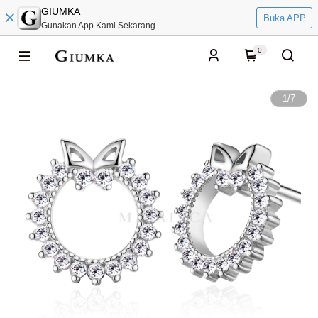
GIUMKA
Buka APP
Gunakan App Kami Sekarang
0
1
/
7