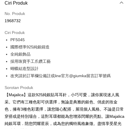
3 ansuran pada kadar faedah 0,
NT$326
setiap ansuran
Ciri Produk
21 Bank
6 ansuran pada kadar faedah 0,
NT$163
setiap
Taiwan Cooperative Bank
Bank Komersial Pertama
No. Produk
Hua Nan Commercial
Chang Hwa Commercial
ansuran
21 Bank
1968732
Bank
Bank
12 ansuran pada kadar faedah 0,
NT$81
setiap ansuran
Taiwan Cooperative Bank
Bank Komersial Pertama
The Shanghai
Bank Komersial Taipei
Hua Nan Commercial Bank
Chang Hwa Commercial Bank
21 Bank
Ciri Produk
24 ansuran pada kadar faedah 0,
NT$40
setiap
Taiwan Cooperative Bank
Bank Komersial Pertama
Commercial & Savings
Fubon
The Shanghai Commercial &
Bank Komersial Taipei Fubon
PF5045
Hua Nan Commercial
Chang Hwa Commercial
ansuran
Bank
20 Bank
Savings Bank
Bank
Bank
Bank Cathay United
Mega International
國際標準925純銀鑄造
Taiwan Cooperative Bank
Bank Komersial Pertama
Bank Cathay United
Mega International Commercial
Pengambilan di Kedai Serbaneka
The Shanghai
Bank Komersial Taipei
Commercial Bank
全純銀飾品
Hua Nan Commercial Bank
Chang Hwa Commercial Bank
Bank
Commercial & Savings
Fubon
Taiwan Business Bank
Taichung Commercial
採用珠寶手工爪鑽工藝
LINE Pay
The Shanghai Commercial &
Bank Komersial Taipei Fubon
Taiwan Business Bank
Taichung Commercial Bank
Bank
Bank
Savings Bank
HSBC Bank (Taiwan) Limited
Hwatai Bank
蝴蝶結造型設計
Bank Cathay United
Mega International
HSBC Bank (Taiwan)
Hwatai Bank
Apple Pay
Mega International Commercial
Taiwan Business Bank
Union Bank of Taiwan
Far Eastern International Bank
改夾請於訂單欄位備註或line官方@giumka留言訂單號碼
Commercial Bank
Limited
Bank
Yuanta Commercial Bank
Bank SinoPac
Taiwan Business Bank
Taichung Commercial
Union Bank of Taiwan
Far Eastern International
JKOPAY
Taichung Commercial Bank
HSBC Bank (Taiwan) Limited
Bank Komersial E.SUN
DBS Bank
Sorotan Produk
Bank
Bank
Hwatai Bank
Union Bank of Taiwan
Bank Antarabangsa Taishin
Bank CTBC
Easy Wallet
HSBC Bank (Taiwan)
Hwatai Bank
【Majalica】這款925純銀貼耳耳針，小巧可愛，讓你展現迷人風
Yuanta Commercial Bank
Bank SinoPac
Far Eastern International Bank
Yuanta Commercial Bank
Syarikat Kad Kredit Rakuten
Limited
Bank Komersial E.SUN
DBS Bank
采。它們有三種色彩可供選擇，無論是典雅的銀色、俏皮的玫金
Bank SinoPac
Bank Komersial E.SUN
Google Pay
Taiwan
Union Bank of Taiwan
Far Eastern International
Bank Antarabangsa
Bank CTBC
色，擁有3種色彩選擇，讓您隨心配搭，展現個人風格。不論是日常
DBS Bank
Bank Antarabangsa Taishin
Bank
Taishin
Plus PAY
Bank CTBC
Syarikat Kad Kredit Rakuten
穿搭或是特別場合，這對耳環都能為您增添閃耀的亮點。讓Majalica
Yuanta Commercial Bank
Bank SinoPac
Syarikat Kad Kredit
Taiwan
純銀耳環．陪您閃耀星辰，成為您的獨特風格象徵。盡情享受星光
Bank Komersial E.SUN
DBS Bank
Rakuten Taiwan
AFTEE