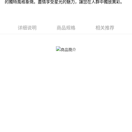
ATM付款
的獨特風格象徵。盡情享受星光的魅力，讓您在人群中獨放異彩。
1. 於付款方式選擇AFTEE先享後付，將跳出AFTEE先享後付手機驗證視
窗。
货到付款
2. 進行簡訊驗證之後，即可完成結帳手續。
3. 訂單確認後不需事先繳費，商品會配送至您的指定地址。
4. 下訂完成後，您的手機會收到一封繳費通知簡訊，APP會員則會收到
运送方式
详细说明
商品规格
相关推荐
AFTEE APP推播通知。
5. 收到商品當下無需繳費，確認無誤後，請再利用繳費通知簡訊或AFTEE
全家取貨付款
APP於四大便利商店‧ATM/網銀等方式進行付款。
免运费
請留意繳費期限為 14 天。唯有下載 AFTEE App 成為 AFTEE 會員者方能享
付款後全家取貨
有最長 45 天內付款之服務。
免运费
繳費期限，為商家向您請款的時間，再加上使用AFTEE可延長的天數所計算
出。使用AFTEE下訂可以延長您收到商品前的繳費天數，但無法保證一定能
7-11取貨付款
夠在期限內收到商品(例如:預購商品或預計到貨時間較長者)。因此無論收到
免运费
商品與否，仍需要請您在AFTEE規定的時間內完成繳費。
二、付款限制
付款後7-11取貨
1. 初次使用 AFTEE 時，將依認證結果及本公司審查結果，核予每個人不同
免运费
之上限額度
2. 結帳金額須大於NT$30
7-11取貨(快速到店)
3. 目前僅支援台灣會員
免运费
三、聲明條款
「AFTEE先享後付」(下稱本服務)乃由恩沛科技股份有限公司(下稱 AFTEE )
黑貓宅急便-(離島請自行填寫住址)