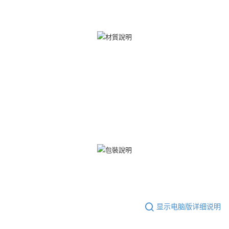
所提供，並由 AFTEE 向您收取款項。因使用本服務所須提供之個人資料(包
免运费
含但不限於訂購人姓名、電話，收件人姓名、電話、收件地址)，將交付予
AFTEE 於本服務必要服務範圍內運用。關於 AFTEE 對於個人資料之蒐集、
郵局掛號
處理、利用，詳參 AFTEE 官網之『個人資料蒐集、處理及利用告知聲明』
（
https://aftee.tw/privacypolicy/
）。
免运费
若款項超過繳費期限，將根據當次的金額加收年利率 16% 的逾期滯納金。
機車快遞(限大台北地區運費到付) 下單後請聯絡LINE官方帳號 @gi
未成年的使用者，請事先徵得法定代理人或監護人之同意方可使用
umka
AFTEE。
免运费
若您對於個人資料之處理、利用有任何疑問，或欲行使相關法律權利，請聯
繫恩沛科技股份有限公司。若您不同意我們將上開所示之個人資料，連同必
黑貓到付(離島不適用)
要之購買訂單資訊提供予 AFTEE ，或讓 AFTEE 蒐集處理利用您的個人資
免运费
料，請勿選用本服務。
海外宅配
查看运费
显示电脑版详细说明