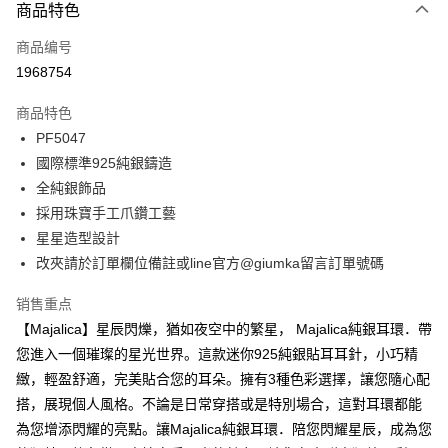
3期 0利率，每期
NT$326
21家银行
商品特色
6期 0利率，每期
NT$163
21家银行
合作金库商业银行
第一商业银行
商品编号
华南商业银行
彰化商业银行
12期 0利率，每期
NT$81
21家银行
合作金库商业银行
第一商业银行
1968754
上海商业储蓄银行
台北富邦商业银行
华南商业银行
彰化商业银行
24期 0利率，每期
NT$40
20家银行
合作金库商业银行
第一商业银行
国泰世华商业银行
兆丰国际商业银行
上海商业储蓄银行
台北富邦商业银行
商品特色
华南商业银行
彰化商业银行
台湾中小企业银行
台中商业银行
合作金库商业银行
第一商业银行
超商取货付款
国泰世华商业银行
兆丰国际商业银行
PF5047
上海商业储蓄银行
台北富邦商业银行
汇丰（台湾）商业银行
华泰商业银行
华南商业银行
彰化商业银行
台湾中小企业银行
台中商业银行
国泰世华商业银行
兆丰国际商业银行
國際標準925純銀鑄造
联邦商业银行
远东国际商业银行
LINE Pay
上海商业储蓄银行
台北富邦商业银行
汇丰（台湾）商业银行
华泰商业银行
台湾中小企业银行
台中商业银行
元大商业银行
永丰商业银行
全純銀飾品
兆丰国际商业银行
台湾中小企业银行
联邦商业银行
远东国际商业银行
汇丰（台湾）商业银行
华泰商业银行
Apple Pay
玉山商业银行
星展（台湾）商业银行
台中商业银行
汇丰（台湾）商业银行
採用珠寶手工爪鑽工藝
元大商业银行
永丰商业银行
联邦商业银行
远东国际商业银行
台新国际商业银行
中国信托商业银行
华泰商业银行
联邦商业银行
玉山商业银行
星展（台湾）商业银行
星星造型設計
街口支付
元大商业银行
永丰商业银行
台湾乐天信用卡公司
远东国际商业银行
元大商业银行
台新国际商业银行
中国信托商业银行
改夾請於訂單欄位備註或line官方@giumka留言訂單號碼
玉山商业银行
星展（台湾）商业银行
永丰商业银行
玉山商业银行
台湾乐天信用卡公司
悠遊付
台新国际商业银行
中国信托商业银行
星展（台湾）商业银行
台新国际商业银行
销售重点
台湾乐天信用卡公司
中国信托商业银行
台湾乐天信用卡公司
Google Pay
【Majalica】星辰閃爍，猶如夜空中的繁星， Majalica純銀耳環．帶
Plus PAY
您進入一個璀璨的星光世界。這款迷你925純銀貼耳耳針，小巧精
緻，輕盈舒適，完美貼合您的耳朵。擁有3種色彩選擇，讓您隨心配
AFTEE先享后付
搭，展現個人風格。不論是日常穿搭或是特別場合，這對耳環都能
相关说明
為您增添閃耀的亮點。讓Majalica純銀耳環．陪您閃耀星辰，成為您
一、關於 AFTEE先享後付