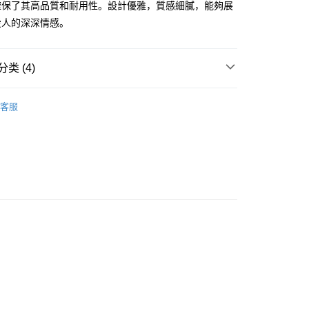
际商业银行
中国信托商业银行
確保了其高品質和耐用性。設計優雅，質感細膩，能夠展
业银行
星展（台湾）商业银行
业银行
玉山商业银行
天信用卡公司
愛人的深深情感。
际商业银行
中国信托商业银行
台湾）商业银行
台新国际商业银行
天信用卡公司
托商业银行
台湾乐天信用卡公司
y
类 (4)
 925純銀
純銀墜/純銀項鍊/擬真鑽
享后付
客服
925純銀項鍊
FTEE先享後付
款方式選擇AFTEE先享後付，將跳出AFTEE先享後付手機驗證視
25純銀項鍊
簡訊驗證之後，即可完成結帳手續。
生項鍊
確認後不需事先繳費，商品會配送至您的指定地址。
完成後，您的手機會收到一封繳費通知簡訊，APP會員則會收到
APP推播通知。
商品當下無需繳費，確認無誤後，請再利用繳費通知簡訊或AFTEE
大便利商店‧ATM/網銀等方式進行付款。
付款
限為 14 天。唯有下載 AFTEE App 成為 AFTEE 會員者方能
45 天內付款之服務。
家取貨
為商家向您請款的時間，再加上使用AFTEE可延長的天數所計
AFTEE下訂可以延長您收到商品前的繳費天數，但無法保證一