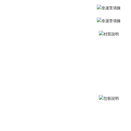
定能夠在期
7-11取貨
收到商品與
免运费
二、付款
1. 初次
付款後7-1
之上限額
免运费
2. 結帳金
3. 目前
7-11取貨
三、聲明
免运费
「AFTE
)所提供，
黑貓宅急便
(包含但不
免运费
予 AFT
集、處理、
郵局掛號
明』（
http
免运费
若款項超過
未成年的
機車快遞(
AFTEE。
umka
若您對於
免运费
聯繫恩沛
同必要之購
黑貓到付(
人資料，