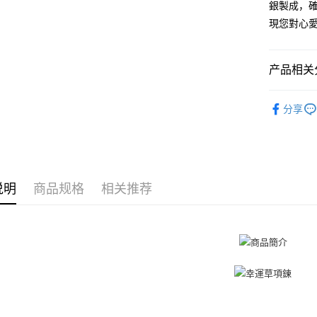
台新国
銀製成，
玉山商
永丰商
台湾乐
悠遊付
現您對心
台新国
星展（
台湾乐
中国信
Google Pa
产品相关分
Plus PAY
Majalica
AFTEE先
分享
相关说明
925銀飾
一、關於 A
ATM付款
1. 於付
項鍊
9
窗。
货到付款
項鍊
2. 進行
女
3. 訂單
说明
商品规格
相关推荐
4. 下訂
AFTEE 
运送方式
5. 收到
APP於四
全家取貨
免运费
請留意繳費期
享有最長 
付款後全
繳費期限，
免运费
算出。使用