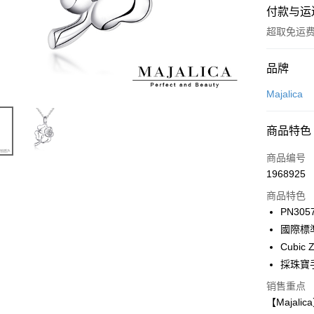
付款与运
超取免运
付款方式
品牌
信用卡一
Majalica
信用卡分
商品特色
3期 0
商品编号
6期 0
合作金
1968925
华南商
12期 
合作金
上海商
商品特色
华南商
24期 
合作金
国泰世
PN305
上海商
华南商
台湾中
合作金
超商取货
國際標
国泰世
上海商
汇丰（
华南商
台湾中
Cubic Z
国泰世
联邦商
LINE Pay
上海商
汇丰（
採珠寶
台湾中
元大商
兆丰国
联邦商
汇丰（
Apple Pay
玉山商
台中商
销售重点
元大商
联邦商
台新国
华泰商
【Maja
玉山商
街口支付
元大商
台湾乐
远东国