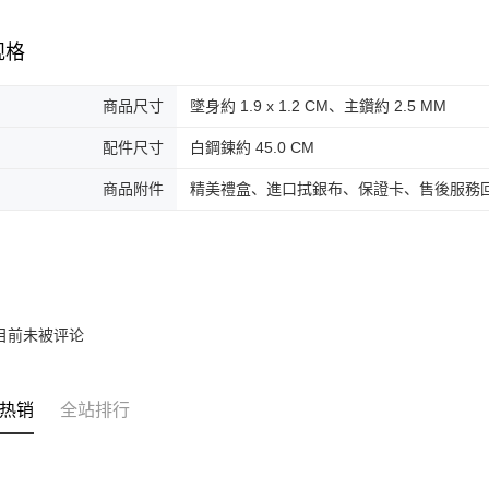
免运费
海外宅配
规格
商品尺寸
墜身約 1.9 x 1.2 CM、主鑽約 2.5 MM
配件尺寸
白鋼鍊約 45.0 CM
商品附件
精美禮盒、進口拭銀布、保證卡、售後服務
目前未被评论
热销
全站排行