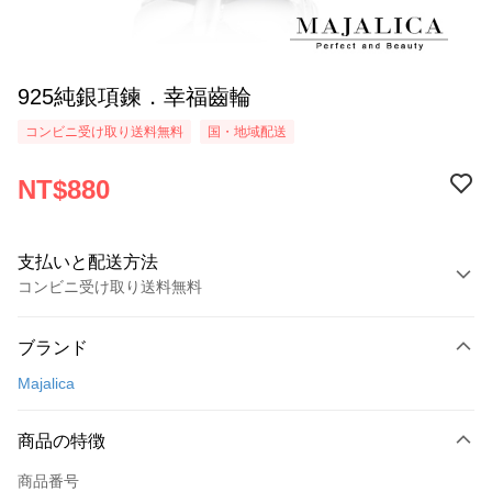
925純銀項鍊．幸福齒輪
コンビニ受け取り送料無料
国・地域配送
NT$880
支払いと配送方法
コンビニ受け取り送料無料
お支払い方法
ブランド
クレジットカード1回払い
Majalica
クレジットカード分割払い
3回払い、金利0、毎回
NT$293
21行の銀行
商品の特徴
6回払い、金利0、毎回
NT$146
21行の銀行
合作金庫商業銀行
第一商業銀行
商品番号