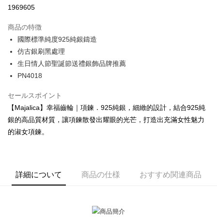
華南商業銀行
彰化商業銀行
12回払い、金利0、毎回
NT$73
21行の銀行
合作金庫商業銀行
第一商業銀行
1969605
上海商業儲蓄銀行
台北富邦商業銀行
華南商業銀行
彰化商業銀行
24回払い、金利0、毎回
NT$36
20行の銀行
合作金庫商業銀行
第一商業銀行
国泰世華商業銀行
兆豐國際商業銀行
上海商業儲蓄銀行
台北富邦商業銀行
商品の特徴
華南商業銀行
彰化商業銀行
台湾中小企業銀行
台中商業銀行
合作金庫商業銀行
第一商業銀行
コンビニ店頭代金引換
国泰世華商業銀行
兆豐國際商業銀行
上海商業儲蓄銀行
台北富邦商業銀行
國際標準純度925純銀鑄造
HSBC(台湾)商業銀行
華泰商業銀行
華南商業銀行
彰化商業銀行
台湾中小企業銀行
台中商業銀行
国泰世華商業銀行
兆豐國際商業銀行
仿古銀刷黑處理
聯邦商業銀行
遠東国際商業銀行
LINE Pay
上海商業儲蓄銀行
台北富邦商業銀行
HSBC(台湾)商業銀行
華泰商業銀行
台湾中小企業銀行
台中商業銀行
元大商業銀行
永豐商業銀行
兆豐國際商業銀行
台湾中小企業銀行
生日情人節聖誕節送禮銀飾品牌推薦
聯邦商業銀行
遠東国際商業銀行
HSBC(台湾)商業銀行
華泰商業銀行
Apple Pay
玉山商業銀行
星展(台湾)商業銀行
台中商業銀行
HSBC(台湾)商業銀行
PN4018
元大商業銀行
永豐商業銀行
聯邦商業銀行
遠東国際商業銀行
台新國際商業銀行
中国信託商業銀行
華泰商業銀行
聯邦商業銀行
玉山商業銀行
星展(台湾)商業銀行
JKOPAY
元大商業銀行
永豐商業銀行
台湾楽天クレジットカード会社
遠東国際商業銀行
元大商業銀行
セールスポイント
台新國際商業銀行
中国信託商業銀行
玉山商業銀行
星展(台湾)商業銀行
永豐商業銀行
玉山商業銀行
台湾楽天クレジットカード会社
Easy Wallet
【Majalica】幸福齒輪｜項鍊．925純銀，細緻的設計，結合925純
台新國際商業銀行
中国信託商業銀行
星展(台湾)商業銀行
台新國際商業銀行
銀的高品質材質，讓項鍊散發出耀眼的光芒，打造出充滿女性魅力
台湾楽天クレジットカード会社
中国信託商業銀行
台湾楽天クレジットカード会社
Google Pay
的淑女項鍊。
Plus Pay
AFTEE代金後払い
説明
詳細について
商品の仕様
おすすめ関連商品
一、 AFTEE代金後払いについて
ATM払い
1.お支払い方法でAFTEE代金後払いを選択すると、携帯電話認証ウィンド
ウが表示されます。
代金引換
2.SMSで認証してお支払い手続を進めてください。