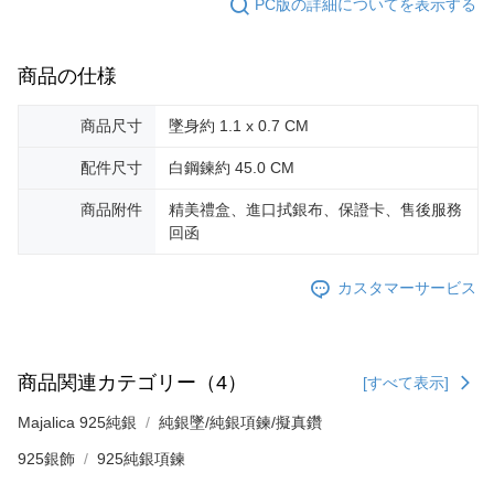
PC版の詳細についてを表示する
ロテクションズ（以下 AFTEE という）が提供し、AFTEEが代金を徴収し
ます。当サービスご利用の際に提供しなければならない個人情報（注文者
送料無料
の氏名、電話番号、受取人の氏名、電話番号、受取人住所を含むがこれに
限らない）は、AFTEEに渡され当サービスで必要な範囲内で利用されま
機車快遞(限大台北地區運費到付) 下單後請聯絡LINE官方帳號 @gi
商品の仕様
す。AFTEEの個人情報の収集、処理、利用について、詳細はAFTEE公式ホ
umka
ームページの『個人情報の収集、処理及び利用に関する声明』をご参照く
ださい（
https://aftee.tw/privacypolicy/
）。
商品尺寸
墜身約 1.1 x 0.7 CM
送料無料
AFTEEの初回ご利用の際に、審査を通過すれば、最高額がNT$10,000にな
黑貓到付(離島不適用)
配件尺寸
白鋼鍊約 45.0 CM
ります。支払い期限を過ぎた場合、その金額に基づいて年利20%の遅延滞
送料無料
納金が加算されます。未成年の利用者は、事前に法定代理人または後見人
商品附件
精美禮盒、進口拭銀布、保證卡、售後服務
の同意を得ればAFTEEをご利用いただけます。
回函
海外宅配
送料を確認
個人情報の処理、利用について疑問がある、または関連する法律の権利を
行使したい場合は、ネットプロテクションズ
cs_tw@netprotections.co.jp
カスタマーサービス
にご連絡ください。上記に示した個人情報を、必要な購入注文書とあわせ
てAFTEEにご提供いただく、またはAFTEEにあなたの個人情報の収集、処
理、利用を許可することににご同意いただけない場合は、当サービスを選
択しないでください。
商品関連カテゴリー（4）
[すべて表示]
Majalica 925純銀
純銀墜/純銀項鍊/擬真鑽
925銀飾
925純銀項鍊