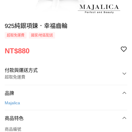
925純銀項鍊．幸福齒輪
超取免運費
國家/地區配送
NT$880
付款與運送方式
超取免運費
付款方式
品牌
信用卡一次付款
Majalica
信用卡分期付款
3 期 0 利率 每期
NT$293
21家銀行
商品特色
6 期 0 利率 每期
NT$146
21家銀行
合作金庫商業銀行
第一商業銀行
商品編號