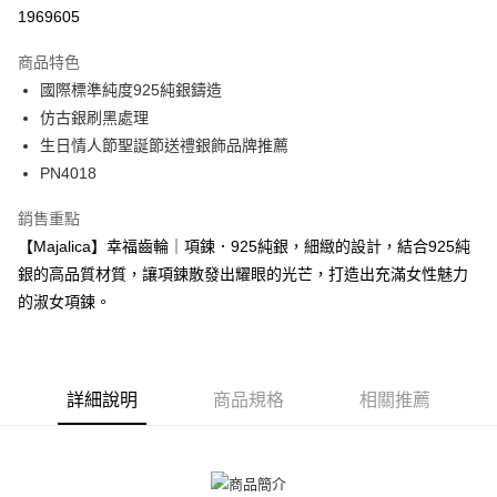
華南商業銀行
彰化商業銀行
12 期 0 利率 每期
NT$73
21家銀行
合作金庫商業銀行
第一商業銀行
1969605
上海商業儲蓄銀行
台北富邦商業銀行
華南商業銀行
彰化商業銀行
24 期 0 利率 每期
NT$36
20家銀行
合作金庫商業銀行
第一商業銀行
國泰世華商業銀行
兆豐國際商業銀行
上海商業儲蓄銀行
台北富邦商業銀行
商品特色
華南商業銀行
彰化商業銀行
臺灣中小企業銀行
台中商業銀行
合作金庫商業銀行
第一商業銀行
超商取貨付款
國泰世華商業銀行
兆豐國際商業銀行
國際標準純度925純銀鑄造
上海商業儲蓄銀行
台北富邦商業銀行
匯豐（台灣）商業銀行
華泰商業銀行
華南商業銀行
彰化商業銀行
臺灣中小企業銀行
台中商業銀行
國泰世華商業銀行
兆豐國際商業銀行
仿古銀刷黑處理
聯邦商業銀行
遠東國際商業銀行
LINE Pay
上海商業儲蓄銀行
台北富邦商業銀行
匯豐（台灣）商業銀行
華泰商業銀行
臺灣中小企業銀行
台中商業銀行
元大商業銀行
永豐商業銀行
生日情人節聖誕節送禮銀飾品牌推薦
兆豐國際商業銀行
臺灣中小企業銀行
聯邦商業銀行
遠東國際商業銀行
匯豐（台灣）商業銀行
華泰商業銀行
Apple Pay
玉山商業銀行
星展（台灣）商業銀行
台中商業銀行
匯豐（台灣）商業銀行
PN4018
元大商業銀行
永豐商業銀行
聯邦商業銀行
遠東國際商業銀行
台新國際商業銀行
中國信託商業銀行
華泰商業銀行
聯邦商業銀行
玉山商業銀行
星展（台灣）商業銀行
街口支付
元大商業銀行
永豐商業銀行
台灣樂天信用卡公司
遠東國際商業銀行
元大商業銀行
銷售重點
台新國際商業銀行
中國信託商業銀行
玉山商業銀行
星展（台灣）商業銀行
永豐商業銀行
玉山商業銀行
台灣樂天信用卡公司
悠遊付
【Majalica】幸福齒輪｜項鍊．925純銀，細緻的設計，結合925純
台新國際商業銀行
中國信託商業銀行
星展（台灣）商業銀行
台新國際商業銀行
銀的高品質材質，讓項鍊散發出耀眼的光芒，打造出充滿女性魅力
台灣樂天信用卡公司
中國信託商業銀行
台灣樂天信用卡公司
Google Pay
的淑女項鍊。
全盈+PAY
AFTEE先享後付
相關說明
詳細說明
商品規格
相關推薦
【關於「AFTEE先享後付」】
ATM付款
AFTEE先享後付是「在收到商品之後才付款」的支付方式。 讓您購物簡單
便利好安心！
貨到付款
１．簡單：不需註冊會員、不需綁卡、不需儲值。