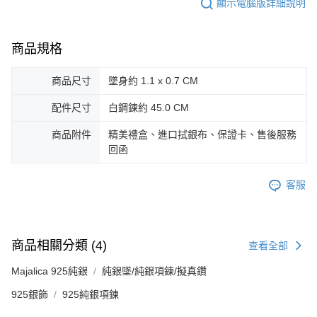
郵局掛號
顯示電腦版詳細說明
４．使用「AFTEE先享後付」時，將依據個別帳號之用戶狀況，依本公司即
時審查核予不同之上限額度；若仍有額度不足之情形，本公司將視審查結果
免運費
請求用戶進行身份認證。
５．嚴禁一人註冊多個帳號或使用他人資訊註冊。若發現惡意使用之情形，
機車快遞(限大台北地區運費到付) 下單後請聯絡LINE官方帳號 @gi
商品規格
恩沛科技股份有限公司將有權停止該用戶之使用額度並採取法律行動。
umka
商品尺寸
墜身約 1.1 x 0.7 CM
免運費
配件尺寸
白鋼鍊約 45.0 CM
黑貓到付(離島不適用)
免運費
商品附件
精美禮盒、進口拭銀布、保證卡、售後服務
回函
海外宅配
查看運費
客服
商品相關分類 (4)
查看全部
Majalica 925純銀
純銀墜/純銀項鍊/擬真鑽
925銀飾
925純銀項鍊