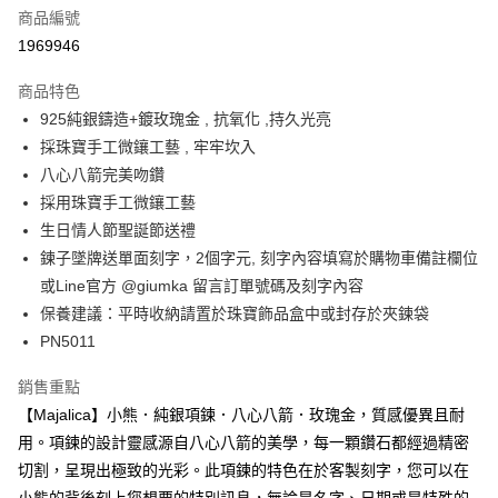
6 期 0 利率 每期
NT$313
21家銀行
合作金庫商業銀行
第一商業銀行
商品編號
華南商業銀行
彰化商業銀行
12 期 0 利率 每期
NT$156
21家銀行
合作金庫商業銀行
第一商業銀行
1969946
上海商業儲蓄銀行
台北富邦商業銀行
華南商業銀行
彰化商業銀行
24 期 0 利率 每期
NT$78
20家銀行
合作金庫商業銀行
第一商業銀行
國泰世華商業銀行
兆豐國際商業銀行
上海商業儲蓄銀行
台北富邦商業銀行
商品特色
華南商業銀行
彰化商業銀行
臺灣中小企業銀行
台中商業銀行
合作金庫商業銀行
第一商業銀行
超商取貨付款
國泰世華商業銀行
兆豐國際商業銀行
925純銀鑄造+鍍玫瑰金 , 抗氧化 ,持久光亮
上海商業儲蓄銀行
台北富邦商業銀行
匯豐（台灣）商業銀行
華泰商業銀行
華南商業銀行
彰化商業銀行
臺灣中小企業銀行
台中商業銀行
國泰世華商業銀行
兆豐國際商業銀行
採珠寶手工微鑲工藝 , 牢牢坎入
聯邦商業銀行
遠東國際商業銀行
LINE Pay
上海商業儲蓄銀行
台北富邦商業銀行
匯豐（台灣）商業銀行
華泰商業銀行
臺灣中小企業銀行
台中商業銀行
元大商業銀行
永豐商業銀行
八心八箭完美吻鑽
兆豐國際商業銀行
臺灣中小企業銀行
聯邦商業銀行
遠東國際商業銀行
匯豐（台灣）商業銀行
華泰商業銀行
Apple Pay
玉山商業銀行
星展（台灣）商業銀行
台中商業銀行
匯豐（台灣）商業銀行
採用珠寶手工微鑲工藝
元大商業銀行
永豐商業銀行
聯邦商業銀行
遠東國際商業銀行
台新國際商業銀行
中國信託商業銀行
華泰商業銀行
聯邦商業銀行
玉山商業銀行
星展（台灣）商業銀行
生日情人節聖誕節送禮
街口支付
元大商業銀行
永豐商業銀行
台灣樂天信用卡公司
遠東國際商業銀行
元大商業銀行
台新國際商業銀行
中國信託商業銀行
鍊子墜牌送單面刻字，2個字元, 刻字內容填寫於購物車備註欄位
玉山商業銀行
星展（台灣）商業銀行
永豐商業銀行
玉山商業銀行
台灣樂天信用卡公司
悠遊付
台新國際商業銀行
中國信託商業銀行
或Line官方 @giumka 留言訂單號碼及刻字內容
星展（台灣）商業銀行
台新國際商業銀行
台灣樂天信用卡公司
保養建議：平時收納請置於珠寶飾品盒中或封存於夾鍊袋
中國信託商業銀行
台灣樂天信用卡公司
Google Pay
PN5011
全盈+PAY
銷售重點
AFTEE先享後付
【Majalica】小熊．純銀項鍊．八心八箭．玫瑰金，質感優異且耐
相關說明
用。項鍊的設計靈感源自八心八箭的美學，每一顆鑽石都經過精密
【關於「AFTEE先享後付」】
ATM付款
切割，呈現出極致的光彩。此項鍊的特色在於客製刻字，您可以在
AFTEE先享後付是「在收到商品之後才付款」的支付方式。 讓您購物簡單
便利好安心！