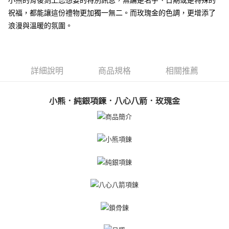
小熊的背後刻上您想要的特別訊息，無論是名字、日期或是特殊的
貨到付款
１．簡單：不需註冊會員、不需綁卡、不需儲值。
祝福，都能讓這份禮物更加獨一無二。而玫瑰金的色調，更增添了
２．便利：只要手機號碼，簡訊認證，即可結帳。
３．安心：先確認商品／服務後，再付款。
浪漫與溫暖的氛圍。
運送方式
【「AFTEE先享後付」結帳流程】
全家取貨付款
１．於結帳方式選擇「AFTEE先享後付」後，將跳轉至「AFTEE先享後付」
免運費
結帳頁面，進行簡訊認證並確認金額後，即可完成結帳。
詳細說明
商品規格
相關推薦
２．訂單成立數日內，您將收到繳費通知簡訊。
付款後全家取貨
３．收到繳費通知簡訊後14天內，點擊此簡訊中的連結，可透過四大超商／
ATM／網路銀行／等多元方式進行付款，方視為交易完成。
免運費
※ 請注意：結帳手續完成當下不需立刻繳費，但若您需要取消訂單，請聯絡
小熊．純銀項鍊．八心八箭．玫瑰金
購買商品的店家。未經商家同意取消之訂單仍視為有效，需透過AFTEE先享
7-11取貨付款
後付繳納相關費用。
免運費
※ 交易是否成功請以「AFTEE先享後付 」之結帳頁面顯示為準，若有關於
是否繳費成功／繳費後需取消欲退款等相關疑問，請聯繫「AFTEE先享後付
客戶支援中心」
https://netprotections.freshdesk.com/support/home
付款後7-11取貨
免運費
【注意事項】
１．透過由恩沛科技股份有限公司提供之「AFTEE先享後付」服務完成之交
7-11取貨(快速到店)
易，需依本服務之必要範圍內提供個人資料，並將交易相關給付款項請求債
權轉讓予恩沛科技股份有限公司。
免運費
２．關於個人資料處理事宜，請瀏覽以下網址：
https://aftee.tw/terms/#terms3
黑貓宅急便-(離島請自行填寫住址)
３．未成年的使用者請事先徵得法定代理人或監護人之同意方可使用
免運費
「AFTEE先享後付」，若未經同意申辦者引起之損失，本公司不負相關責