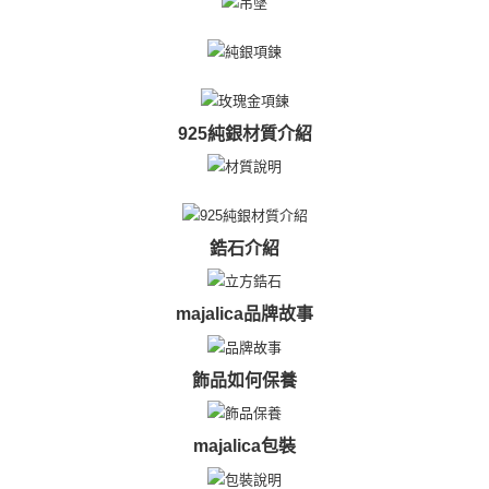
任。
郵局掛號
４．使用「AFTEE先享後付」時，將依據個別帳號之用戶狀況，依本公司即
時審查核予不同之上限額度；若仍有額度不足之情形，本公司將視審查結果
免運費
請求用戶進行身份認證。
５．嚴禁一人註冊多個帳號或使用他人資訊註冊。若發現惡意使用之情形，
機車快遞(限大台北地區運費到付) 下單後請聯絡LINE官方帳號 @gi
恩沛科技股份有限公司將有權停止該用戶之使用額度並採取法律行動。
umka
925純銀材質介紹
免運費
黑貓到付(離島不適用)
免運費
鋯石介紹
海外宅配
查看運費
majalica品牌故事
飾品如何保養
majalica包裝