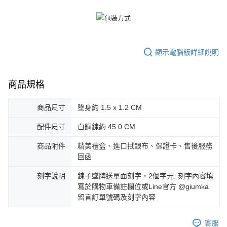
顯示電腦版詳細說明
商品規格
商品尺寸
墜身約 1.5 x 1.2 CM
配件尺寸
白鋼鍊約 45.0 CM
商品附件
精美禮盒、進口拭銀布、保證卡、售後服務
回函
刻字說明
鍊子墜牌送單面刻字，2個字元, 刻字內容填
寫於購物車備註欄位或Line官方 @giumka
留言訂單號碼及刻字內容
客服