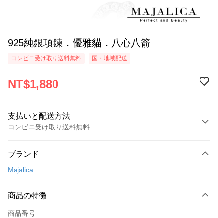
925純銀項鍊．優雅貓．八心八箭
コンビニ受け取り送料無料
国・地域配送
NT$1,880
支払いと配送方法
コンビニ受け取り送料無料
お支払い方法
ブランド
クレジットカード1回払い
Majalica
クレジットカード分割払い
3回払い、金利0、毎回
NT$626
21行の銀行
商品の特徴
6回払い、金利0、毎回
NT$313
21行の銀行
合作金庫商業銀行
第一商業銀行
商品番号