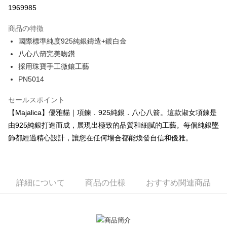
華南商業銀行
彰化商業銀行
12回払い、金利0、毎回
NT$156
21行の銀行
合作金庫商業銀行
第一商業銀行
1969985
上海商業儲蓄銀行
台北富邦商業銀行
華南商業銀行
彰化商業銀行
24回払い、金利0、毎回
NT$78
20行の銀行
合作金庫商業銀行
第一商業銀行
国泰世華商業銀行
兆豐國際商業銀行
上海商業儲蓄銀行
台北富邦商業銀行
商品の特徴
華南商業銀行
彰化商業銀行
台湾中小企業銀行
台中商業銀行
合作金庫商業銀行
第一商業銀行
コンビニ店頭代金引換
国泰世華商業銀行
兆豐國際商業銀行
上海商業儲蓄銀行
台北富邦商業銀行
國際標準純度925純銀鑄造+鍍白金
HSBC(台湾)商業銀行
華泰商業銀行
華南商業銀行
彰化商業銀行
台湾中小企業銀行
台中商業銀行
国泰世華商業銀行
兆豐國際商業銀行
八心八箭完美吻鑽
聯邦商業銀行
遠東国際商業銀行
LINE Pay
上海商業儲蓄銀行
台北富邦商業銀行
HSBC(台湾)商業銀行
華泰商業銀行
台湾中小企業銀行
台中商業銀行
元大商業銀行
永豐商業銀行
兆豐國際商業銀行
台湾中小企業銀行
採用珠寶手工微鑲工藝
聯邦商業銀行
遠東国際商業銀行
HSBC(台湾)商業銀行
華泰商業銀行
Apple Pay
玉山商業銀行
星展(台湾)商業銀行
台中商業銀行
HSBC(台湾)商業銀行
PN5014
元大商業銀行
永豐商業銀行
聯邦商業銀行
遠東国際商業銀行
台新國際商業銀行
中国信託商業銀行
華泰商業銀行
聯邦商業銀行
玉山商業銀行
星展(台湾)商業銀行
JKOPAY
元大商業銀行
永豐商業銀行
台湾楽天クレジットカード会社
遠東国際商業銀行
元大商業銀行
セールスポイント
台新國際商業銀行
中国信託商業銀行
玉山商業銀行
星展(台湾)商業銀行
永豐商業銀行
玉山商業銀行
台湾楽天クレジットカード会社
Easy Wallet
【Majalica】優雅貓｜項鍊．925純銀．八心八箭。這款淑女項鍊是
台新國際商業銀行
中国信託商業銀行
星展(台湾)商業銀行
台新國際商業銀行
由925純銀打造而成，展現出極致的品質和細膩的工藝。每個純銀墜
台湾楽天クレジットカード会社
中国信託商業銀行
台湾楽天クレジットカード会社
Google Pay
飾都經過精心設計，讓您在任何場合都能煥發自信和優雅。
Plus Pay
AFTEE代金後払い
説明
詳細について
商品の仕様
おすすめ関連商品
一、 AFTEE代金後払いについて
ATM払い
1.お支払い方法でAFTEE代金後払いを選択すると、携帯電話認証ウィンド
ウが表示されます。
代金引換
2.SMSで認証してお支払い手続を進めてください。