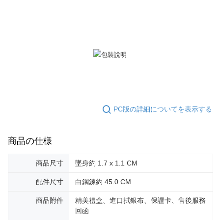
ロテクションズ（以下 AFTEE という）が提供し、AFTEEが代金を徴収し
ます。当サービスご利用の際に提供しなければならない個人情報（注文者
送料無料
の氏名、電話番号、受取人の氏名、電話番号、受取人住所を含むがこれに
限らない）は、AFTEEに渡され当サービスで必要な範囲内で利用されま
機車快遞(限大台北地區運費到付) 下單後請聯絡LINE官方帳號 @gi
す。AFTEEの個人情報の収集、処理、利用について、詳細はAFTEE公式ホ
umka
ームページの『個人情報の収集、処理及び利用に関する声明』をご参照く
ださい（
https://aftee.tw/privacypolicy/
）。
送料無料
AFTEEの初回ご利用の際に、審査を通過すれば、最高額がNT$10,000にな
黑貓到付(離島不適用)
ります。支払い期限を過ぎた場合、その金額に基づいて年利20%の遅延滞
送料無料
納金が加算されます。未成年の利用者は、事前に法定代理人または後見人
の同意を得ればAFTEEをご利用いただけます。
海外宅配
送料を確認
PC版の詳細についてを表示する
個人情報の処理、利用について疑問がある、または関連する法律の権利を
行使したい場合は、ネットプロテクションズ
cs_tw@netprotections.co.jp
にご連絡ください。上記に示した個人情報を、必要な購入注文書とあわせ
商品の仕様
てAFTEEにご提供いただく、またはAFTEEにあなたの個人情報の収集、処
理、利用を許可することににご同意いただけない場合は、当サービスを選
択しないでください。
商品尺寸
墜身約 1.7 x 1.1 CM
配件尺寸
白鋼鍊約 45.0 CM
商品附件
精美禮盒、進口拭銀布、保證卡、售後服務
回函