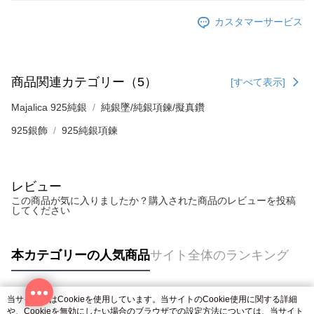
カスタマーサービス
商品関連カテゴリー（5）
[すべて表示]
Majalica 925純銀
純銀墜/純銀項鍊/擬真鑽
925銀飾
925純銀項鍊
レビュー
この商品が気に入りましたか？購入された商品のレビューを投稿
してください
本カテゴリーの人気商品
サイト全体のランキング
当サイトではCookieを使用しています。当サイトのCookie使用に関する詳細
人気タグ
や、Cookieを無効にしたい場合のブラウザでの設定方法については、当サイト