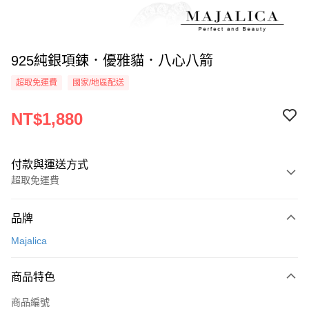
925純銀項鍊．優雅貓．八心八箭
超取免運費
國家/地區配送
NT$1,880
付款與運送方式
超取免運費
付款方式
品牌
信用卡一次付款
Majalica
信用卡分期付款
3 期 0 利率 每期
NT$626
21家銀行
商品特色
6 期 0 利率 每期
NT$313
21家銀行
合作金庫商業銀行
第一商業銀行
商品編號