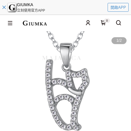
GIUMKA
開啟APP
立刻使用官方APP
0
1
/
2