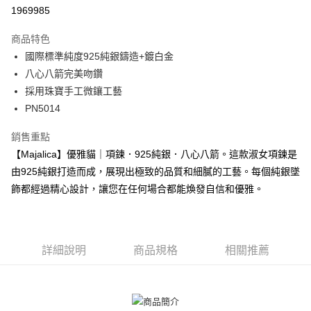
華南商業銀行
彰化商業銀行
12 期 0 利率 每期
NT$156
21家銀行
合作金庫商業銀行
第一商業銀行
1969985
上海商業儲蓄銀行
台北富邦商業銀行
華南商業銀行
彰化商業銀行
24 期 0 利率 每期
NT$78
20家銀行
合作金庫商業銀行
第一商業銀行
國泰世華商業銀行
兆豐國際商業銀行
上海商業儲蓄銀行
台北富邦商業銀行
商品特色
華南商業銀行
彰化商業銀行
臺灣中小企業銀行
台中商業銀行
合作金庫商業銀行
第一商業銀行
超商取貨付款
國泰世華商業銀行
兆豐國際商業銀行
國際標準純度925純銀鑄造+鍍白金
上海商業儲蓄銀行
台北富邦商業銀行
匯豐（台灣）商業銀行
華泰商業銀行
華南商業銀行
彰化商業銀行
臺灣中小企業銀行
台中商業銀行
國泰世華商業銀行
兆豐國際商業銀行
八心八箭完美吻鑽
聯邦商業銀行
遠東國際商業銀行
LINE Pay
上海商業儲蓄銀行
台北富邦商業銀行
匯豐（台灣）商業銀行
華泰商業銀行
臺灣中小企業銀行
台中商業銀行
元大商業銀行
永豐商業銀行
採用珠寶手工微鑲工藝
兆豐國際商業銀行
臺灣中小企業銀行
聯邦商業銀行
遠東國際商業銀行
匯豐（台灣）商業銀行
華泰商業銀行
Apple Pay
玉山商業銀行
星展（台灣）商業銀行
台中商業銀行
匯豐（台灣）商業銀行
PN5014
元大商業銀行
永豐商業銀行
聯邦商業銀行
遠東國際商業銀行
台新國際商業銀行
中國信託商業銀行
華泰商業銀行
聯邦商業銀行
玉山商業銀行
星展（台灣）商業銀行
街口支付
元大商業銀行
永豐商業銀行
台灣樂天信用卡公司
遠東國際商業銀行
元大商業銀行
銷售重點
台新國際商業銀行
中國信託商業銀行
玉山商業銀行
星展（台灣）商業銀行
永豐商業銀行
玉山商業銀行
台灣樂天信用卡公司
悠遊付
【Majalica】優雅貓｜項鍊．925純銀．八心八箭。這款淑女項鍊是
台新國際商業銀行
中國信託商業銀行
星展（台灣）商業銀行
台新國際商業銀行
由925純銀打造而成，展現出極致的品質和細膩的工藝。每個純銀墜
台灣樂天信用卡公司
中國信託商業銀行
台灣樂天信用卡公司
Google Pay
飾都經過精心設計，讓您在任何場合都能煥發自信和優雅。
全盈+PAY
AFTEE先享後付
相關說明
詳細說明
商品規格
相關推薦
【關於「AFTEE先享後付」】
ATM付款
AFTEE先享後付是「在收到商品之後才付款」的支付方式。 讓您購物簡單
便利好安心！
貨到付款
１．簡單：不需註冊會員、不需綁卡、不需儲值。