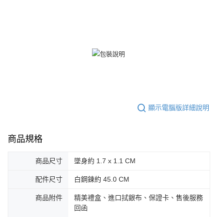
郵局掛號
４．使用「AFTEE先享後付」時，將依據個別帳號之用戶狀況，依本公司即
時審查核予不同之上限額度；若仍有額度不足之情形，本公司將視審查結果
免運費
請求用戶進行身份認證。
５．嚴禁一人註冊多個帳號或使用他人資訊註冊。若發現惡意使用之情形，
機車快遞(限大台北地區運費到付) 下單後請聯絡LINE官方帳號 @gi
恩沛科技股份有限公司將有權停止該用戶之使用額度並採取法律行動。
umka
免運費
黑貓到付(離島不適用)
免運費
海外宅配
查看運費
顯示電腦版詳細說明
商品規格
商品尺寸
墜身約 1.7 x 1.1 CM
配件尺寸
白鋼鍊約 45.0 CM
商品附件
精美禮盒、進口拭銀布、保證卡、售後服務
回函