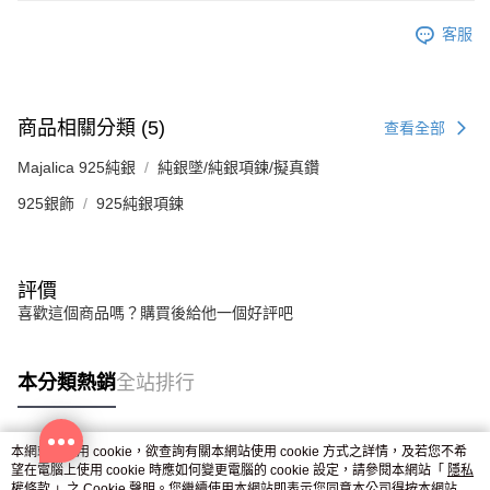
客服
商品相關分類 (5)
查看全部
Majalica 925純銀
純銀墜/純銀項鍊/擬真鑽
925銀飾
925純銀項鍊
評價
喜歡這個商品嗎？購買後給他一個好評吧
本分類熱銷
全站排行
本網站中使用 cookie，欲查詢有關本網站使用 cookie 方式之詳情，及若您不希
熱門標籤
望在電腦上使用 cookie 時應如何變更電腦的 cookie 設定，請參閱本網站「
隱私
權條款
」之 Cookie 聲明。您繼續使用本網站即表示您同意本公司得按本網站使