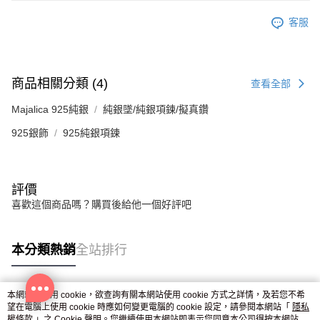
客服
商品相關分類 (4)
查看全部
Majalica 925純銀
純銀墜/純銀項鍊/擬真鑽
925銀飾
925純銀項鍊
評價
喜歡這個商品嗎？購買後給他一個好評吧
本分類熱銷
全站排行
本網站中使用 cookie，欲查詢有關本網站使用 cookie 方式之詳情，及若您不希
熱門標籤
望在電腦上使用 cookie 時應如何變更電腦的 cookie 設定，請參閱本網站「
隱私
權條款
」之 Cookie 聲明。您繼續使用本網站即表示您同意本公司得按本網站使