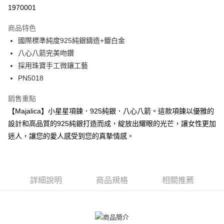
華南商業銀行
彰化商業銀行
12 期 0 利率 每期
NT$156
21家銀行
合作金庫商業銀行
第一商業銀行
1970001
上海商業儲蓄銀行
台北富邦商業銀行
華南商業銀行
彰化商業銀行
24 期 0 利率 每期
NT$78
20家銀行
合作金庫商業銀行
第一商業銀行
國泰世華商業銀行
兆豐國際商業銀行
上海商業儲蓄銀行
台北富邦商業銀行
商品特色
華南商業銀行
彰化商業銀行
臺灣中小企業銀行
台中商業銀行
合作金庫商業銀行
第一商業銀行
超商取貨付款
國泰世華商業銀行
兆豐國際商業銀行
國際標準純度925純銀鑄造+鍍白金
上海商業儲蓄銀行
台北富邦商業銀行
匯豐（台灣）商業銀行
華泰商業銀行
華南商業銀行
彰化商業銀行
臺灣中小企業銀行
台中商業銀行
國泰世華商業銀行
兆豐國際商業銀行
八心八箭完美吻鑽
聯邦商業銀行
遠東國際商業銀行
LINE Pay
上海商業儲蓄銀行
台北富邦商業銀行
匯豐（台灣）商業銀行
華泰商業銀行
臺灣中小企業銀行
台中商業銀行
元大商業銀行
永豐商業銀行
採用珠寶手工微鑲工藝
兆豐國際商業銀行
臺灣中小企業銀行
聯邦商業銀行
遠東國際商業銀行
匯豐（台灣）商業銀行
華泰商業銀行
Apple Pay
玉山商業銀行
星展（台灣）商業銀行
台中商業銀行
匯豐（台灣）商業銀行
PN5018
元大商業銀行
永豐商業銀行
聯邦商業銀行
遠東國際商業銀行
台新國際商業銀行
中國信託商業銀行
華泰商業銀行
聯邦商業銀行
玉山商業銀行
星展（台灣）商業銀行
街口支付
元大商業銀行
永豐商業銀行
台灣樂天信用卡公司
遠東國際商業銀行
元大商業銀行
銷售重點
台新國際商業銀行
中國信託商業銀行
玉山商業銀行
星展（台灣）商業銀行
永豐商業銀行
玉山商業銀行
台灣樂天信用卡公司
悠遊付
【Majalica】小星星項鍊．925純銀．八心八箭。這款項鍊以優雅的
台新國際商業銀行
中國信託商業銀行
星展（台灣）商業銀行
台新國際商業銀行
設計和高品質的925純銀打造而成，綻放出耀眼的光芒，讓女性更加
台灣樂天信用卡公司
中國信託商業銀行
台灣樂天信用卡公司
Google Pay
迷人，讓您的愛人感受到您的真摯情感。
全盈+PAY
AFTEE先享後付
相關說明
詳細說明
商品規格
相關推薦
【關於「AFTEE先享後付」】
ATM付款
AFTEE先享後付是「在收到商品之後才付款」的支付方式。 讓您購物簡單
便利好安心！
貨到付款
１．簡單：不需註冊會員、不需綁卡、不需儲值。