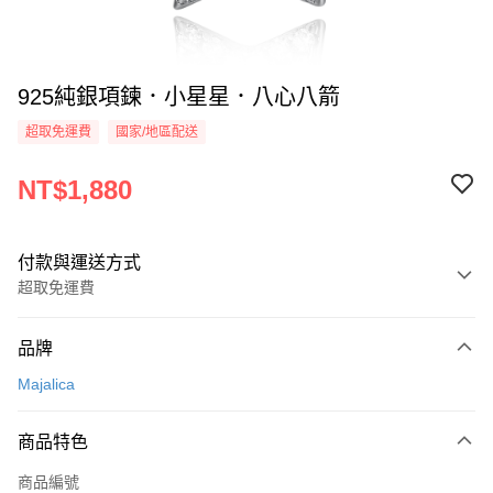
925純銀項鍊．小星星．八心八箭
超取免運費
國家/地區配送
NT$1,880
付款與運送方式
超取免運費
付款方式
品牌
信用卡一次付款
Majalica
信用卡分期付款
3 期 0 利率 每期
NT$626
21家銀行
商品特色
6 期 0 利率 每期
NT$313
21家銀行
合作金庫商業銀行
第一商業銀行
商品編號