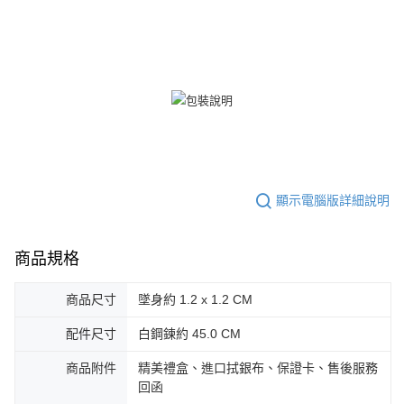
郵局掛號
４．使用「AFTEE先享後付」時，將依據個別帳號之用戶狀況，依本公司即
時審查核予不同之上限額度；若仍有額度不足之情形，本公司將視審查結果
免運費
請求用戶進行身份認證。
５．嚴禁一人註冊多個帳號或使用他人資訊註冊。若發現惡意使用之情形，
機車快遞(限大台北地區運費到付) 下單後請聯絡LINE官方帳號 @gi
恩沛科技股份有限公司將有權停止該用戶之使用額度並採取法律行動。
umka
免運費
黑貓到付(離島不適用)
免運費
海外宅配
查看運費
顯示電腦版詳細說明
商品規格
商品尺寸
墜身約 1.2 x 1.2 CM
配件尺寸
白鋼鍊約 45.0 CM
商品附件
精美禮盒、進口拭銀布、保證卡、售後服務
回函