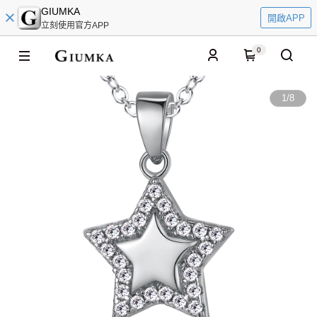
GIUMKA
開啟APP
立刻使用官方APP
0
1
/
8