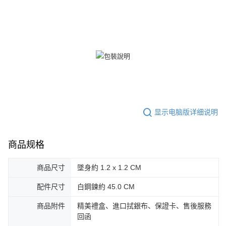
郵局掛號
處理、利用，詳參 AFTEE 官網之『個人資料蒐集、處理及利用告知聲明』
（
https://aftee.tw/privacypolicy/
）。
免运费
若款項超過繳費期限，將根據當次的金額加收年利率 16% 的逾期滯納金。
機車快遞(限大台北地區運費到付) 下單後請聯絡LINE官方帳號 @gi
未成年的使用者，請事先徵得法定代理人或監護人之同意方可使用
umka
AFTEE。
免运费
若您對於個人資料之處理、利用有任何疑問，或欲行使相關法律權利，請聯
繫恩沛科技股份有限公司。若您不同意我們將上開所示之個人資料，連同必
黑貓到付(離島不適用)
要之購買訂單資訊提供予 AFTEE ，或讓 AFTEE 蒐集處理利用您的個人資
免运费
料，請勿選用本服務。
海外宅配
查看运费
显示电脑版详细说明
商品规格
商品尺寸
墜身約 1.2 x 1.2 CM
配件尺寸
白鋼鍊約 45.0 CM
商品附件
精美禮盒、進口拭銀布、保證卡、售後服務
回函