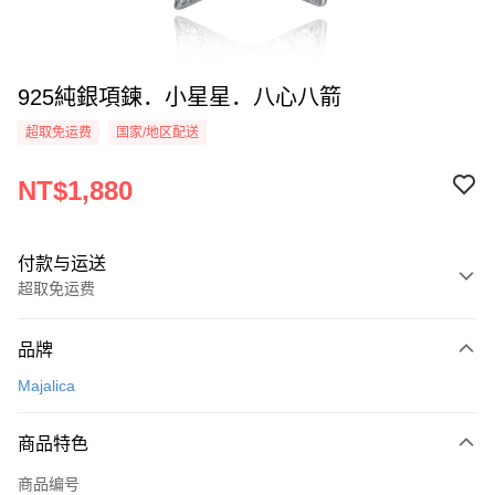
925純銀項鍊．小星星．八心八箭
超取免运费
国家/地区配送
NT$1,880
付款与运送
超取免运费
付款方式
品牌
信用卡一次付款
Majalica
信用卡分期付款
3期 0利率，每期
NT$626
21家银行
商品特色
6期 0利率，每期
NT$313
21家银行
合作金库商业银行
第一商业银行
商品编号