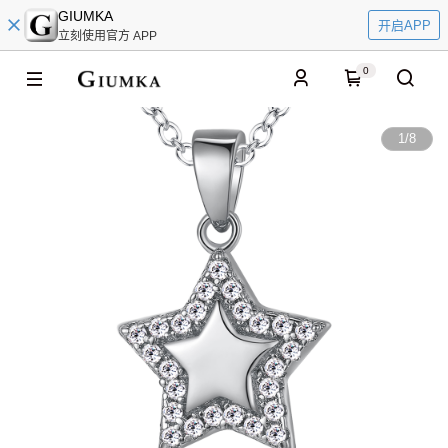
GIUMKA
开启APP
立刻使用官方 APP
0
1
/
8