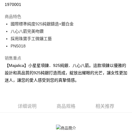
华南商业银行
彰化商业银行
12期 0利率，每期
NT$156
21家银行
合作金库商业银行
第一商业银行
1970001
上海商业储蓄银行
台北富邦商业银行
华南商业银行
彰化商业银行
24期 0利率，每期
NT$78
20家银行
合作金库商业银行
第一商业银行
国泰世华商业银行
兆丰国际商业银行
上海商业储蓄银行
台北富邦商业银行
商品特色
华南商业银行
彰化商业银行
台湾中小企业银行
台中商业银行
合作金库商业银行
第一商业银行
超商取货付款
国泰世华商业银行
兆丰国际商业银行
國際標準純度925純銀鑄造+鍍白金
上海商业储蓄银行
台北富邦商业银行
汇丰（台湾）商业银行
华泰商业银行
华南商业银行
彰化商业银行
台湾中小企业银行
台中商业银行
国泰世华商业银行
兆丰国际商业银行
八心八箭完美吻鑽
联邦商业银行
远东国际商业银行
LINE Pay
上海商业储蓄银行
台北富邦商业银行
汇丰（台湾）商业银行
华泰商业银行
台湾中小企业银行
台中商业银行
元大商业银行
永丰商业银行
採用珠寶手工微鑲工藝
兆丰国际商业银行
台湾中小企业银行
联邦商业银行
远东国际商业银行
汇丰（台湾）商业银行
华泰商业银行
Apple Pay
玉山商业银行
星展（台湾）商业银行
台中商业银行
汇丰（台湾）商业银行
PN5018
元大商业银行
永丰商业银行
联邦商业银行
远东国际商业银行
台新国际商业银行
中国信托商业银行
华泰商业银行
联邦商业银行
玉山商业银行
星展（台湾）商业银行
街口支付
元大商业银行
永丰商业银行
台湾乐天信用卡公司
远东国际商业银行
元大商业银行
销售重点
台新国际商业银行
中国信托商业银行
玉山商业银行
星展（台湾）商业银行
永丰商业银行
玉山商业银行
台湾乐天信用卡公司
悠遊付
【Majalica】小星星項鍊．925純銀．八心八箭。這款項鍊以優雅的
台新国际商业银行
中国信托商业银行
星展（台湾）商业银行
台新国际商业银行
設計和高品質的925純銀打造而成，綻放出耀眼的光芒，讓女性更加
台湾乐天信用卡公司
中国信托商业银行
台湾乐天信用卡公司
Google Pay
迷人，讓您的愛人感受到您的真摯情感。
Plus PAY
AFTEE先享后付
相关说明
详细说明
商品规格
相关推荐
一、關於 AFTEE先享後付
ATM付款
1. 於付款方式選擇AFTEE先享後付，將跳出AFTEE先享後付手機驗證視
窗。
货到付款
2. 進行簡訊驗證之後，即可完成結帳手續。