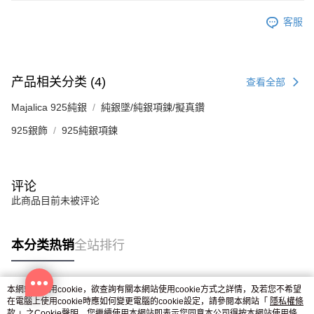
客服
产品相关分类 (4)
查看全部
Majalica 925純銀
純銀墜/純銀項鍊/擬真鑽
925銀飾
925純銀項鍊
评论
此商品目前未被评论
本分类热销
全站排行
本網站中使用cookie，欲查詢有關本網站使用cookie方式之詳情，及若您不希望
热门标签
在電腦上使用cookie時應如何變更電腦的cookie設定，請參閱本網站「
隱私權條
款
」之Cookie聲明。您繼續使用本網站即表示您同意本公司得按本網站使用條款