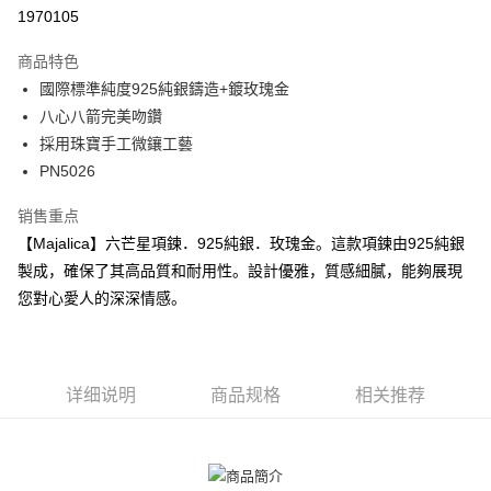
华南商业银行
彰化商业银行
12期 0利率，每期
NT$156
21家银行
合作金库商业银行
第一商业银行
1970105
上海商业储蓄银行
台北富邦商业银行
华南商业银行
彰化商业银行
24期 0利率，每期
NT$78
20家银行
合作金库商业银行
第一商业银行
国泰世华商业银行
兆丰国际商业银行
上海商业储蓄银行
台北富邦商业银行
商品特色
华南商业银行
彰化商业银行
台湾中小企业银行
台中商业银行
合作金库商业银行
第一商业银行
超商取货付款
国泰世华商业银行
兆丰国际商业银行
國際標準純度925純銀鑄造+鍍玫瑰金
上海商业储蓄银行
台北富邦商业银行
汇丰（台湾）商业银行
华泰商业银行
华南商业银行
彰化商业银行
台湾中小企业银行
台中商业银行
国泰世华商业银行
兆丰国际商业银行
八心八箭完美吻鑽
联邦商业银行
远东国际商业银行
LINE Pay
上海商业储蓄银行
台北富邦商业银行
汇丰（台湾）商业银行
华泰商业银行
台湾中小企业银行
台中商业银行
元大商业银行
永丰商业银行
採用珠寶手工微鑲工藝
兆丰国际商业银行
台湾中小企业银行
联邦商业银行
远东国际商业银行
汇丰（台湾）商业银行
华泰商业银行
Apple Pay
玉山商业银行
星展（台湾）商业银行
台中商业银行
汇丰（台湾）商业银行
PN5026
元大商业银行
永丰商业银行
联邦商业银行
远东国际商业银行
台新国际商业银行
中国信托商业银行
华泰商业银行
联邦商业银行
玉山商业银行
星展（台湾）商业银行
街口支付
元大商业银行
永丰商业银行
台湾乐天信用卡公司
远东国际商业银行
元大商业银行
销售重点
台新国际商业银行
中国信托商业银行
玉山商业银行
星展（台湾）商业银行
永丰商业银行
玉山商业银行
台湾乐天信用卡公司
悠遊付
【Majalica】六芒星項鍊．925純銀．玫瑰金。這款項鍊由925純銀
台新国际商业银行
中国信托商业银行
星展（台湾）商业银行
台新国际商业银行
製成，確保了其高品質和耐用性。設計優雅，質感細膩，能夠展現
台湾乐天信用卡公司
中国信托商业银行
台湾乐天信用卡公司
Google Pay
您對心愛人的深深情感。
Plus PAY
AFTEE先享后付
相关说明
详细说明
商品规格
相关推荐
一、關於 AFTEE先享後付
ATM付款
1. 於付款方式選擇AFTEE先享後付，將跳出AFTEE先享後付手機驗證視
窗。
货到付款
2. 進行簡訊驗證之後，即可完成結帳手續。