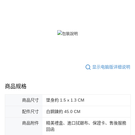
郵局掛號
處理、利用，詳參 AFTEE 官網之『個人資料蒐集、處理及利用告知聲明』
（
https://aftee.tw/privacypolicy/
）。
免运费
若款項超過繳費期限，將根據當次的金額加收年利率 16% 的逾期滯納金。
機車快遞(限大台北地區運費到付) 下單後請聯絡LINE官方帳號 @gi
未成年的使用者，請事先徵得法定代理人或監護人之同意方可使用
umka
AFTEE。
免运费
若您對於個人資料之處理、利用有任何疑問，或欲行使相關法律權利，請聯
繫恩沛科技股份有限公司。若您不同意我們將上開所示之個人資料，連同必
黑貓到付(離島不適用)
要之購買訂單資訊提供予 AFTEE ，或讓 AFTEE 蒐集處理利用您的個人資
免运费
料，請勿選用本服務。
海外宅配
查看运费
显示电脑版详细说明
商品规格
商品尺寸
墜身約 1.5 x 1.3 CM
配件尺寸
白鋼鍊約 45.0 CM
商品附件
精美禮盒、進口拭銀布、保證卡、售後服務
回函