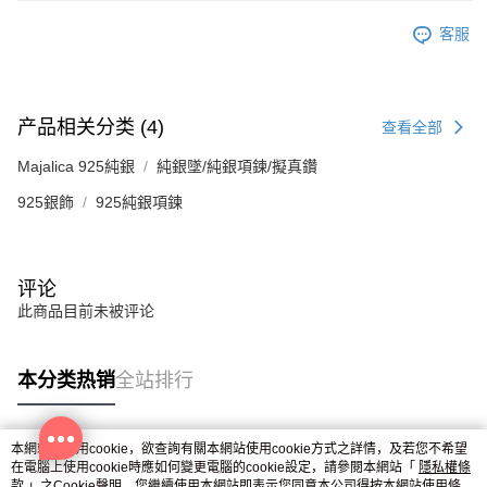
客服
产品相关分类 (4)
查看全部
Majalica 925純銀
純銀墜/純銀項鍊/擬真鑽
925銀飾
925純銀項鍊
评论
此商品目前未被评论
本分类热销
全站排行
本網站中使用cookie，欲查詢有關本網站使用cookie方式之詳情，及若您不希望
热门标签
在電腦上使用cookie時應如何變更電腦的cookie設定，請參閱本網站「
隱私權條
款
」之Cookie聲明。您繼續使用本網站即表示您同意本公司得按本網站使用條款