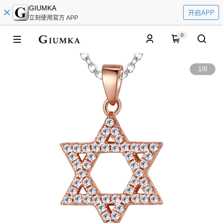
GIUMKA
开启APP
立刻使用官方 APP
0
1
/
8