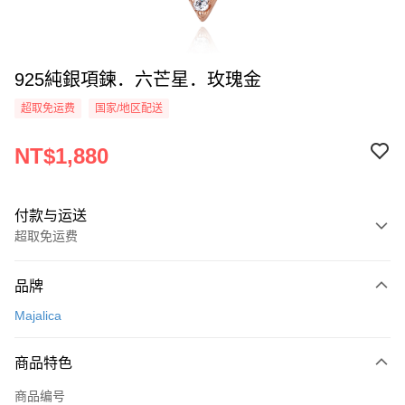
925純銀項鍊．六芒星．玫瑰金
超取免运费
国家/地区配送
NT$1,880
付款与运送
超取免运费
付款方式
品牌
信用卡一次付款
Majalica
信用卡分期付款
3期 0利率，每期
NT$626
21家银行
商品特色
6期 0利率，每期
NT$313
21家银行
合作金库商业银行
第一商业银行
商品编号