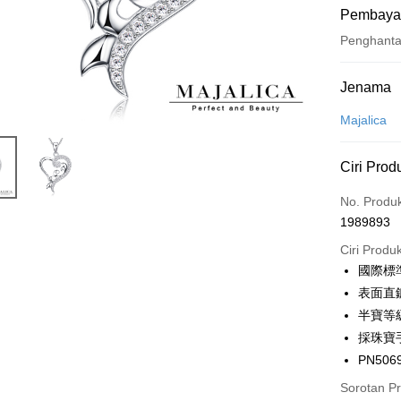
Pembaya
Penghant
Kaedah 
Jenama
Kad Kredi
Majalica
Ansuran K
Ciri Prod
3 ansu
No. Produ
6 ansu
Taiw
1989893
Hua 
ansura
Ban
Ciri Produ
12 ans
Taiwan 
The 
國際標
Hua Na
24 ans
Taiw
Comm
表面直
The Sh
Hua 
ansura
Ban
Saving
半寶等
Ban
Bank
Taiwan 
Bank Ca
Pengambil
採珠寶
The 
Hua Na
Comm
Taiw
PN506
LINE Pay
The Sh
Taiwan 
Ban
Saving
HSBC Ba
Sorotan P
Bank
HSBC
Apple Pay