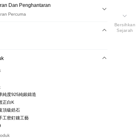
ran Dan Penghantaran
aran Percuma
Bersihkan
Pembayaran
Sejarah
t (Bayaran Penuh)
ad Kredit
uk
ran pada kadar faedah 0,
NT$493
setiap ansuran
21 Bank
k
ran pada kadar faedah 0,
NT$246
setiap
an Cooperative Bank
Bank Komersial Pertama
Nan Commercial
Chang Hwa Commercial
n
21 Bank
k
Bank
k
uran pada kadar faedah 0,
NT$123
setiap ansuran
Cooperative Bank
Bank Komersial Pertama
Shanghai
Bank Komersial Taipei
準純度925純銀鑄造
n Commercial Bank
Chang Hwa Commercial Bank
21 Bank
uran pada kadar faedah 0,
NT$61
setiap
an Cooperative Bank
Bank Komersial Pertama
ercial & Savings
Fubon
鍍正白K
anghai Commercial &
Bank Komersial Taipei Fubon
Nan Commercial
Chang Hwa Commercial
n
k
20 Bank
s Bank
級頂級鋯石
k
Bank
 Cathay United
Mega International
Cooperative Bank
Bank Komersial Pertama
thay United
Mega International Commercial
an di Kedai Serbaneka
手工密釘鑲工藝
Shanghai
Bank Komersial Taipei
Commercial Bank
n Commercial Bank
Chang Hwa Commercial Bank
Bank
ercial & Savings
Fubon
an Business Bank
Taichung Commercial
9
anghai Commercial &
Bank Komersial Taipei Fubon
Business Bank
Taichung Commercial Bank
k
Bank
s Bank
nk (Taiwan) Limited
Hwatai Bank
roduk
 Cathay United
Mega International
 Bank (Taiwan)
Hwatai Bank