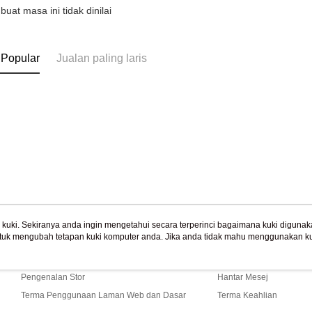
 buat masa ini tidak dinilai
Perkhidma
黑貓到付(
NP Taiwan
Penghanta
akan meng
pembeli, n
海外宅配
 Popular
Jualan paling laris
untuk peng
Pengumpul
(https://aft
Jumlah yan
kelulusan 
pembayara
20% setah
mendapatk
untuk men
Sila hubun
mempunyai
penggunaan
uki. Sekiranya anda ingin mengetahui secara terperinci bagaimana kuki digunak
peribadi y
tuk mengubah tetapan kuki komputer anda. Jika anda tidak mahu menggunakan ku
Tentang Kami
Khidmat Pelangga
ngan mengenai kuki.
Dasar Privasi
Laman web ini ada menggunakan kuki. Sekiran
digunakan 
Cerita Kami
Panduan Beli-Belah
ci bagaimana kuki digunakan di laman web ini, dan bagaimana untuk mengubah te
ahu menggunakan kuki di komputer anda, sila rujuk penerangan mengenai kuki.
Pengenalan Stor
Hantar Mesej
Terma Penggunaan Laman Web dan Dasar
Terma Keahlian