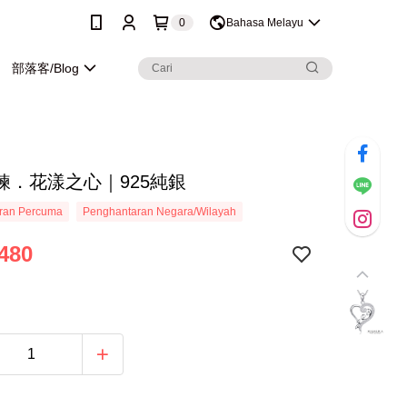
0
Bahasa Melayu
部落客/Blog
鍊．花漾之心｜925純銀
ran Percuma
Penghantaran Negara/Wilayah
480