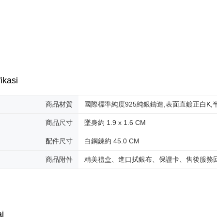
aplikasi A
Penghanta
Sila ambil
7-11取貨
bagaimanap
Penghanta
dan mendaf
pembayara
付款後7-1
Tempoh pe
Penghanta
ditambah d
ikasi
Anda bole
7-11取貨
menerima 
Penghanta
boleh men
商品材質
國際標準純度925純銀鑄造,表面直鍍正白K
produk pr
lebih lama
黑貓宅急便
商品尺寸
墜身約 1.9 x 1.6 CM
pembayara
Penghanta
pesanan.
配件尺寸
白鋼鍊約 45.0 CM
郵局掛號
Kedua, Se
商品附件
精美禮盒、進口拭銀布、保證卡、售後服務
1. Jumlah 
Penghanta
NT$10,000.
berdasarka
機車快遞(
2. Amaun p
umka
3. Pada ma
Penghanta
i
Ketiga, Sy