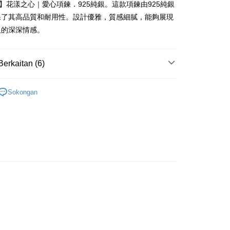
ternational Commercial
Taiwan Business Bank
ank of Taiwan
Far Eastern International Bank
lica】花漾之心｜愛心項鍊．925純銀。這款項鍊由925純銀
Commercial Bank
ted
 Commercial Bank
Bank SinoPac
保了其高品質和耐用性。設計優雅，質感細膩，能夠展現
an Business Bank
Taichung Commercial
n Bank of Taiwan
Far Eastern International
ng Commercial Bank
HSBC Bank (Taiwan) Limited
omersial E.SUN
DBS Bank
Bank
Bank
人的深深情感。
 Bank
Union Bank of Taiwan
tarabangsa Taishin
Bank CTBC
t
 Bank (Taiwan)
Hwatai Bank
ta Commercial Bank
Bank SinoPac
tern International Bank
Yuanta Commercial Bank
t Kad Kredit Rakuten
ted
 Komersial E.SUN
DBS Bank
inoPac
Bank Komersial E.SUN
y
n Bank of Taiwan
Far Eastern International
 Antarabangsa
Bank CTBC
Berkaitan (6)
nk
Bank Antarabangsa Taishin
Bank
hin
TBC
Syarikat Kad Kredit Rakuten
ta Commercial Bank
Bank SinoPac
kat Kad Kredit
 925純銀
純銀墜/純銀項鍊/擬真鑽
Taiwan
Sokongan
 Komersial E.SUN
DBS Bank
ten Taiwan
925純銀項鍊
 Antarabangsa
Bank CTBC
hin
Mengenai Perkhidmatan AFTEE Beli Sekarang Bayar
七夕情人禮優惠1件 88 折/2件66折
an ATM
kat Kad Kredit
好評丨獨家
 memilih AFTEE sebagai kaedah pembayaran, mesej
ten Taiwan
asa Penghantaran
n AFTEE akan muncul.
25純銀項鍊
oleh meneruskan pembayaran selepas pengesahan SMS.
ayaran diperlukan apabila pesanan disahkan. Produk akan
生項鍊
e alamat yang ditetapkan.
Penghantaran
h pesanan disahkan, anda akan menerima SMS pembayaran
hli aplikasi akan menerima pemberitahuan tolak aplikasi
付款
ran percuma
ayaran diperlukan apabila anda menerima produk. Sila buat
n di empat kedai serbaneka utama, ATM atau perbankan
家取貨
ian dengan SMS pembayaran atau pemberitahuan tolak