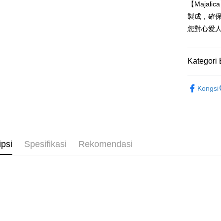
Mega In
Union B
【Maja
Limi
Bank
Yuanta
製成，確
Taiw
Unio
JKOPAY
Taichu
Bank K
您對心愛
Hwatai
Bank An
Easy Walle
HSBC
Yuan
Far Eas
Syarika
Limi
Bank
Bank S
Google Pa
Taiwan
Unio
Bank
Kategori 
DBS Ba
Tais
Plus PAY
Bank C
Yuan
Syari
Majalica
Kongsi
Bank
Raku
AFTEE
925銀飾
Bank
Deskripsi
Tais
館長推薦
Pertama, 
Pemindah
Syari
Kemudian
館長推薦
1. Dengan
Raku
Tunai sem
pengesaha
ipsi
Spesifikasi
Rekomendasi
項鍊
9
2. Anda b
3. Tiada b
項鍊
女
dihantar k
Pilihan 
4. Setela
manakala a
全家取貨
AFTEE.
Penghanta
5. Tiada b
pembayara
付款後全
dalam tal