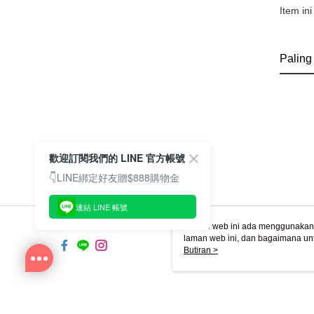
Item ini
Paling
歡迎訂閱我們的 LINE 官方帳號
👇LINE綁定好友贈$888購物金
連結 LINE 帳號
Laman web ini ada menggunakan k
laman web ini, dan bagaimana un
komputer anda, sila rujuk penera
Butiran >
ingin mengetahui secara terperin
komputer anda. Jika anda tidak m