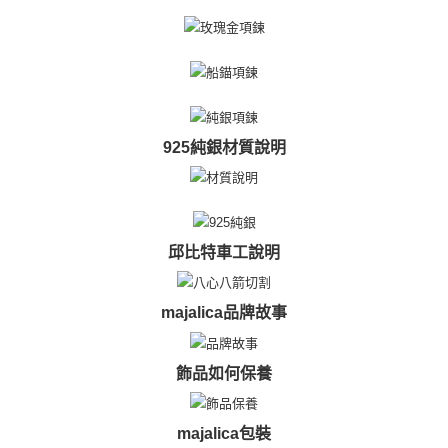
任。
郵局掛號
４．使用「AFTEE先享後付」時，將依據個別帳號之用戶狀況，依本公司即
時審查核予不同之上限額度；若仍有額度不足之情形，本公司將視審查結果
免運費
請求用戶進行身份認證。
５．嚴禁一人註冊多個帳號或使用他人資訊註冊。若發現惡意使用之情形，
機車快遞(限大台北地區運費到付) 下單後請聯絡LINE官方帳號 @gi
恩沛科技股份有限公司將有權停止該用戶之使用額度並採取法律行動。
umka
免運費
925純銀材質說明
黑貓到付(離島不適用)
免運費
海外宅配
查看運費
邱比特車工說明
majalica品牌故事
飾品如何保養
majalica包裝