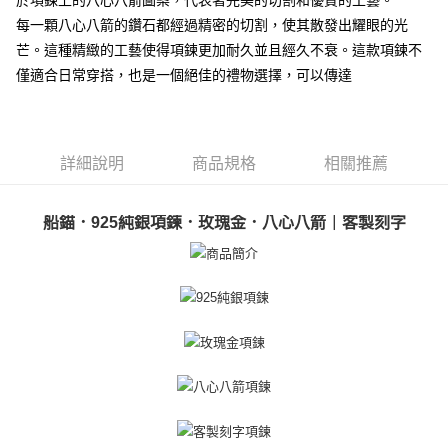
於項鍊上的八心八箭圖案，代表著完美的切割和優質的工藝。
貨到付款
１．簡單：不需註冊會員、不需綁卡、不需儲值。
每一顆八心八箭的鑽石都經過精密的切割，使其散發出耀眼的光
２．便利：只要手機號碼，簡訊認證，即可結帳。
３．安心：先確認商品／服務後，再付款。
芒。這種精緻的工藝使得項鍊更加耐久並且經久不衰。這款項鍊不
運送方式
僅適合日常穿搭，也是一個絕佳的禮物選擇，可以傳達
【「AFTEE先享後付」結帳流程】
全家取貨付款
１．於結帳方式選擇「AFTEE先享後付」後，將跳轉至「AFTEE先享後付」
免運費
結帳頁面，進行簡訊認證並確認金額後，即可完成結帳。
２．訂單成立數日內，您將收到繳費通知簡訊。
付款後全家取貨
３．收到繳費通知簡訊後14天內，點擊此簡訊中的連結，可透過四大超商／
詳細說明
商品規格
相關推薦
ATM／網路銀行／等多元方式進行付款，方視為交易完成。
免運費
※ 請注意：結帳手續完成當下不需立刻繳費，但若您需要取消訂單，請聯絡
購買商品的店家。未經商家同意取消之訂單仍視為有效，需透過AFTEE先享
7-11取貨付款
船錨．925純銀項鍊．玫瑰金．八心八箭｜客製刻字
後付繳納相關費用。
免運費
※ 交易是否成功請以「AFTEE先享後付 」之結帳頁面顯示為準，若有關於
是否繳費成功／繳費後需取消欲退款等相關疑問，請聯繫「AFTEE先享後付
客戶支援中心」
https://netprotections.freshdesk.com/support/home
付款後7-11取貨
免運費
【注意事項】
１．透過由恩沛科技股份有限公司提供之「AFTEE先享後付」服務完成之交
7-11取貨(快速到店)
易，需依本服務之必要範圍內提供個人資料，並將交易相關給付款項請求債
權轉讓予恩沛科技股份有限公司。
免運費
２．關於個人資料處理事宜，請瀏覽以下網址：
https://aftee.tw/terms/#terms3
黑貓宅急便-(離島請自行填寫住址)
３．未成年的使用者請事先徵得法定代理人或監護人之同意方可使用
免運費
「AFTEE先享後付」，若未經同意申辦者引起之損失，本公司不負相關責