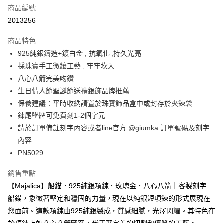
6 期 0 利率 每期
NT$313
21家銀行
合作金庫商業銀行
第一商業銀行
商品編號
華南商業銀行
彰化商業銀行
12 期 0 利率 每期
NT$156
21家銀行
合作金庫商業銀行
第一商業銀行
2013256
上海商業儲蓄銀行
台北富邦商業銀行
華南商業銀行
彰化商業銀行
24 期 0 利率 每期
NT$78
20家銀行
合作金庫商業銀行
第一商業銀行
國泰世華商業銀行
兆豐國際商業銀行
上海商業儲蓄銀行
台北富邦商業銀行
商品特色
華南商業銀行
彰化商業銀行
臺灣中小企業銀行
台中商業銀行
合作金庫商業銀行
第一商業銀行
超商取貨付款
國泰世華商業銀行
兆豐國際商業銀行
925純銀鑄造+鍍白金 , 抗氧化 ,持久光亮
上海商業儲蓄銀行
台北富邦商業銀行
匯豐（台灣）商業銀行
華泰商業銀行
華南商業銀行
彰化商業銀行
臺灣中小企業銀行
台中商業銀行
國泰世華商業銀行
兆豐國際商業銀行
採珠寶手工微鑲工藝 , 牢牢坎入.
聯邦商業銀行
遠東國際商業銀行
LINE Pay
上海商業儲蓄銀行
台北富邦商業銀行
匯豐（台灣）商業銀行
華泰商業銀行
臺灣中小企業銀行
台中商業銀行
元大商業銀行
永豐商業銀行
八心八箭完美吻鑽
兆豐國際商業銀行
臺灣中小企業銀行
聯邦商業銀行
遠東國際商業銀行
匯豐（台灣）商業銀行
華泰商業銀行
Apple Pay
玉山商業銀行
星展（台灣）商業銀行
台中商業銀行
匯豐（台灣）商業銀行
生日情人節聖誕節送禮銀飾品牌推薦
元大商業銀行
永豐商業銀行
聯邦商業銀行
遠東國際商業銀行
台新國際商業銀行
中國信託商業銀行
華泰商業銀行
聯邦商業銀行
玉山商業銀行
星展（台灣）商業銀行
保養建議：平時收納請置於珠寶飾品盒中或封存於夾鍊袋
街口支付
元大商業銀行
永豐商業銀行
台灣樂天信用卡公司
遠東國際商業銀行
元大商業銀行
台新國際商業銀行
中國信託商業銀行
鍊尾墜牌可免費刻1-2個字元
玉山商業銀行
星展（台灣）商業銀行
永豐商業銀行
玉山商業銀行
台灣樂天信用卡公司
悠遊付
台新國際商業銀行
中國信託商業銀行
請於訂單備註刻字內容或者line官方 @giumka 訂單號碼及刻字
星展（台灣）商業銀行
台新國際商業銀行
台灣樂天信用卡公司
內容
中國信託商業銀行
台灣樂天信用卡公司
Google Pay
PN5029
全盈+PAY
銷售重點
AFTEE先享後付
【Majalica】船錨．925純銀項鍊．玫瑰金．八心八箭｜客製刻字
相關說明
船錨，象徵著堅定和穩固的力量，現在以純銀短項鍊的形式展現在
【關於「AFTEE先享後付」】
ATM付款
您面前。這款項鍊由925純銀製成，質感細膩，光澤閃耀。其特色在
AFTEE先享後付是「在收到商品之後才付款」的支付方式。 讓您購物簡單
便利好安心！