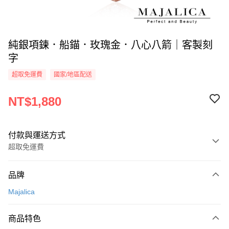
純銀項鍊．船錨．玫瑰金．八心八箭｜客製刻
字
超取免運費
國家/地區配送
NT$1,880
付款與運送方式
超取免運費
付款方式
品牌
信用卡一次付款
Majalica
信用卡分期付款
3 期 0 利率 每期
NT$626
21家銀行
商品特色