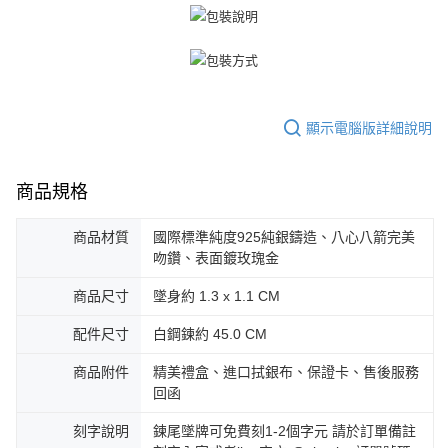
顯示電腦版詳細說明
商品規格
商品材質
國際標準純度925純銀鑄造、八心八箭完美
吻鑽、表面鍍玫瑰金
商品尺寸
墜身約 1.3 x 1.1 CM
配件尺寸
白鋼鍊約 45.0 CM
商品附件
精美禮盒、進口拭銀布、保證卡、售後服務
回函
刻字說明
鍊尾墜牌可免費刻1-2個字元 請於訂單備註