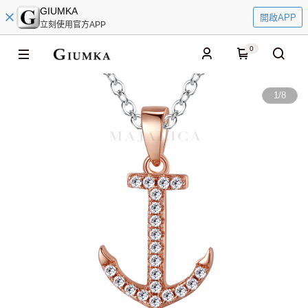
GIUMKA
開啟APP
立刻使用官方APP
0
1
/
8