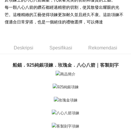
於項鍊上的八心八箭圖案，代表著完美的切割和優質的工藝。
Pertama, Mengenai Perkhidmatan AFTEE Beli Sekarang Bayar Kemudian
Syarikat Kad Kredit
Pemindahan ATM
1. Dengan memilih AFTEE sebagai kaedah pembayaran, mesej
每一顆八心八箭的鑽石都經過精密的切割，使其散發出耀眼的光
Rakuten Taiwan
pengesahan AFTEE akan muncul.
芒。這種精緻的工藝使得項鍊更加耐久並且經久不衰。這款項鍊不
Tunai semasa Penghantaran
2. Anda boleh meneruskan pembayaran selepas pengesahan SMS.
僅適合日常穿搭，也是一個絕佳的禮物選擇，可以傳達
3. Tiada bayaran diperlukan apabila pesanan disahkan. Produk akan
dihantar ke alamat yang ditetapkan.
Pilihan Penghantaran
4. Setelah pesanan disahkan, anda akan menerima SMS pembayaran
manakala ahli aplikasi akan menerima pemberitahuan tolak aplikasi
全家取貨付款
AFTEE.
Penghantaran percuma
Deskripsi
Spesifikasi
Rekomendasi
5. Tiada bayaran diperlukan apabila anda menerima produk. Sila buat
pembayaran di empat kedai serbaneka utama, ATM atau perbankan
付款後全家取貨
dalam talian dengan SMS pembayaran atau pemberitahuan tolak aplikasi
AFTEE.
船錨．925純銀項鍊．玫瑰金．八心八箭｜客製刻字
Penghantaran percuma
Sila ambil perhatian bahawa tempoh pembayaran adalah 14 hari. Walau
7-11取貨付款
bagaimanapun, bagi mereka yang telah memuat turun Aplikasi AFTEE
Penghantaran percuma
dan mendaftar sebagai ahli AFTEE boleh menikmati tempoh pembayaran
sehingga 45 hari.
付款後7-11取貨
Tempoh pembayaran dikira dari masa kedai meminta pembayaran anda,
Penghantaran percuma
ditambah dengan bilangan hari yang boleh dilanjutkan oleh AFTEE. Anda
boleh melanjutkan tempoh pembayaran anda sebelum anda menerima
7-11取貨(快速到店)
pesanan. Walau bagaimanapun, tiada jaminan bahawa anda boleh
Penghantaran percuma
menerima pesanan anda semasa tempoh pembayaran (cth.: produk
prapesanan atau produk yang mungkin mengambil masa yang lebih