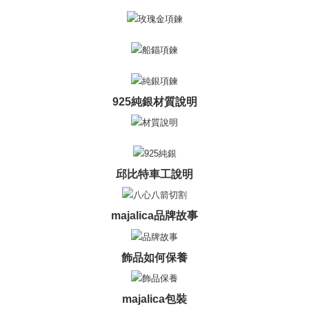
黑貓宅急便-(離島請自行填寫住址)
lama untuk dihantar). Oleh itu, anda dikehendaki membuat pembayaran
kepada AFTEE dalam tempoh sama ada anda menerima pesanan.
Penghantaran percuma
Kedua, Sekatan Pembayaran
郵局掛號
1. Jumlah yang diperakui untuk pengguna kali pertama boleh sehingga
Penghantaran percuma
NT$10,000. Amaun diperakui sebenar yang diluluskan akan berdasarkan
keputusan pensijilan dan semakan oleh AFTEE.
2. Amaun perbelanjaan minimum mestilah lebih besar daripada NT$20.
機車快遞(限大台北地區運費到付) 下單後請聯絡LINE官方帳號 @gi
925純銀材質說明
3. Pada masa ini hanya tersedia untuk ahli Taiwan.
umka
Penghantaran percuma
Ketiga, Syarat Perkhidmatan
Perkhidmatan AFTEE Beli Sekarang Bayar Kemudian disediakan oleh NP
黑貓到付(離島不適用)
Taiwan, Inc. dan AFTEE akan membuat bil kepada pengguna. AFTEE
akan menggunakan data peribadi yang dikumpul (termasuk nama
Penghantaran percuma
邱比特車工說明
pembeli, no. telefon, nama penerima, no. telefon, alamat penerima) untuk
penggunaan perkhidmatan. Sila rujuk kepada "Penyata Pengumpulan
海外宅配
Kadar Penghantaran
Data Peribadi, Pemprosesan, Penggunaan"
majalica品牌故事
(https://aftee.tw/privacypolicy/
) untuk maklumat lanjut.
Jumlah yang diperakui untuk pengguna kali pertama yang lulus
kelulusan boleh sehingga NT$10,000. Jika pengguna tidak membuat
飾品如何保養
pembayaran dalam tempoh tersebut, yuran pembayaran lewat sebanyak
20% setahun akan dikenakan. Pengguna bawah umur dikehendaki
mendapatkan kebenaran daripada ibu bapa atau penjaga yang sah
majalica包裝
untuk menggunakan AFTEE.