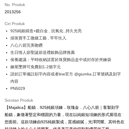
6 ansuran pada kadar faedah 0,
NT$313
setiap
Taiwan Cooperative Bank
Bank Komersial Pertama
No. Produk
Hua Nan Commercial
Chang Hwa Commercial
ansuran
21 Bank
2013256
Bank
Bank
12 ansuran pada kadar faedah 0,
NT$156
setiap ansuran
Taiwan Cooperative Bank
Bank Komersial Pertama
The Shanghai
Bank Komersial Taipei
Hua Nan Commercial Bank
Chang Hwa Commercial Bank
21 Bank
Ciri Produk
24 ansuran pada kadar faedah 0,
NT$78
setiap
Taiwan Cooperative Bank
Bank Komersial Pertama
Commercial & Savings
Fubon
The Shanghai Commercial &
Bank Komersial Taipei Fubon
925純銀鑄造+鍍白金 , 抗氧化 ,持久光亮
Hua Nan Commercial
Chang Hwa Commercial
ansuran
Bank
20 Bank
Savings Bank
Bank
Bank
Bank Cathay United
Mega International
採珠寶手工微鑲工藝 , 牢牢坎入.
Taiwan Cooperative Bank
Bank Komersial Pertama
Bank Cathay United
Mega International Commercial
Pengambilan di Kedai Serbaneka
The Shanghai
Bank Komersial Taipei
Commercial Bank
八心八箭完美吻鑽
Hua Nan Commercial Bank
Chang Hwa Commercial Bank
Bank
Commercial & Savings
Fubon
Taiwan Business Bank
Taichung Commercial
生日情人節聖誕節送禮銀飾品牌推薦
LINE Pay
The Shanghai Commercial &
Bank Komersial Taipei Fubon
Taiwan Business Bank
Taichung Commercial Bank
Bank
Bank
Savings Bank
HSBC Bank (Taiwan) Limited
Hwatai Bank
保養建議：平時收納請置於珠寶飾品盒中或封存於夾鍊袋
Bank Cathay United
Mega International
HSBC Bank (Taiwan)
Hwatai Bank
Apple Pay
Mega International Commercial
Taiwan Business Bank
Union Bank of Taiwan
Far Eastern International Bank
鍊尾墜牌可免費刻1-2個字元
Commercial Bank
Limited
Bank
Yuanta Commercial Bank
Bank SinoPac
Taiwan Business Bank
Taichung Commercial
Union Bank of Taiwan
Far Eastern International
JKOPAY
請於訂單備註刻字內容或者line官方 @giumka 訂單號碼及刻字
Taichung Commercial Bank
HSBC Bank (Taiwan) Limited
Bank Komersial E.SUN
DBS Bank
Bank
Bank
內容
Hwatai Bank
Union Bank of Taiwan
Bank Antarabangsa Taishin
Bank CTBC
Easy Wallet
HSBC Bank (Taiwan)
Hwatai Bank
Yuanta Commercial Bank
Bank SinoPac
PN5029
Far Eastern International Bank
Yuanta Commercial Bank
Syarikat Kad Kredit Rakuten
Limited
Bank Komersial E.SUN
DBS Bank
Bank SinoPac
Bank Komersial E.SUN
Google Pay
Taiwan
Union Bank of Taiwan
Far Eastern International
Bank Antarabangsa
Bank CTBC
Sorotan Produk
DBS Bank
Bank Antarabangsa Taishin
Bank
Taishin
Plus PAY
Bank CTBC
Syarikat Kad Kredit Rakuten
【Majalica】船錨．925純銀項鍊．玫瑰金．八心八箭｜客製刻字
Yuanta Commercial Bank
Bank SinoPac
Syarikat Kad Kredit
Taiwan
船錨，象徵著堅定和穩固的力量，現在以純銀短項鍊的形式展現在
Bank Komersial E.SUN
DBS Bank
Rakuten Taiwan
AFTEE
您面前。這款項鍊由925純銀製成，質感細膩，光澤閃耀。其特色在
Bank Antarabangsa
Bank CTBC
Deskripsi
Taishin