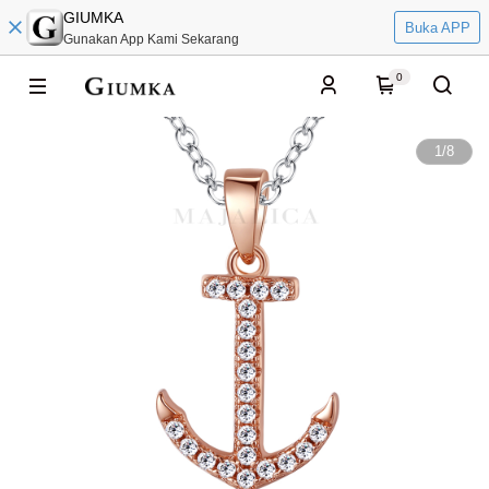
GIUMKA
Buka APP
Gunakan App Kami Sekarang
0
1
/
8