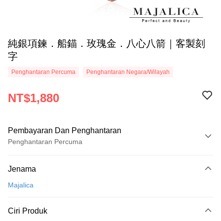
純銀項鍊．船錨．玫瑰金．八心八箭｜客製刻
字
Penghantaran Percuma
Penghantaran Negara/Wilayah
NT$1,880
Pembayaran Dan Penghantaran
Penghantaran Percuma
Kaedah Pembayaran
Jenama
Kad Kredit (Bayaran Penuh)
Majalica
Ansuran Kad Kredit
3 ansuran pada kadar faedah 0,
NT$626
setiap ansuran
Ciri Produk
21 Bank