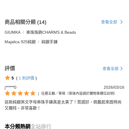
商品相關分類 (14)
查看全部
GIUMKA
串珠珠飾CHARMS & Beads
Majalica 925純銀
純銀手鍊
評價
查看全部
5
(
1
則評價
)
j******0
2026/03/16
|
任選五顆／單條（串珠內容請於購物車欄位註明）
這款純銀英文字母串珠手鍊真是太美了！質感好，佩戴起來既時尚
又獨特，非常喜歡！
本分類熱銷
全站排行