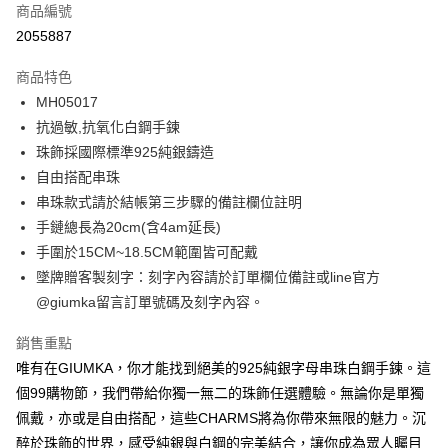
商品編號
信用卡分期付款
2055887
3 期 0 利率 每期
NT$460
21家銀行
商品特色
6 期 0 利率 每期
NT$230
21家銀行
合作金庫商業銀行
第一商業銀行
MH05017
華南商業銀行
彰化商業銀行
12 期 0 利率 每期
NT$115
21家銀行
合作金庫商業銀行
第一商業銀行
抗過敏,抗氧化白鋼手鍊
上海商業儲蓄銀行
台北富邦商業銀行
華南商業銀行
彰化商業銀行
24 期 0 利率 每期
NT$57
20家銀行
合作金庫商業銀行
第一商業銀行
國泰世華商業銀行
兆豐國際商業銀行
珠飾採國際標準925純銀鑄造
上海商業儲蓄銀行
台北富邦商業銀行
華南商業銀行
彰化商業銀行
臺灣中小企業銀行
台中商業銀行
合作金庫商業銀行
第一商業銀行
自由搭配串珠
超商取貨付款
國泰世華商業銀行
兆豐國際商業銀行
上海商業儲蓄銀行
台北富邦商業銀行
匯豐（台灣）商業銀行
華泰商業銀行
華南商業銀行
彰化商業銀行
臺灣中小企業銀行
台中商業銀行
串珠款式請於結帳第三步驟的備註欄位註明
國泰世華商業銀行
兆豐國際商業銀行
聯邦商業銀行
遠東國際商業銀行
LINE Pay
上海商業儲蓄銀行
台北富邦商業銀行
匯豐（台灣）商業銀行
華泰商業銀行
手鏈總長為20cm(含4am延長)
臺灣中小企業銀行
台中商業銀行
元大商業銀行
永豐商業銀行
兆豐國際商業銀行
臺灣中小企業銀行
聯邦商業銀行
遠東國際商業銀行
匯豐（台灣）商業銀行
華泰商業銀行
手圍於15CM~18.5CM範圍皆可配戴
Apple Pay
玉山商業銀行
星展（台灣）商業銀行
台中商業銀行
匯豐（台灣）商業銀行
元大商業銀行
永豐商業銀行
聯邦商業銀行
遠東國際商業銀行
墜牌贈客製刻字：刻字內容請於訂單欄位備註或line官方
台新國際商業銀行
中國信託商業銀行
華泰商業銀行
聯邦商業銀行
玉山商業銀行
星展（台灣）商業銀行
街口支付
元大商業銀行
永豐商業銀行
台灣樂天信用卡公司
遠東國際商業銀行
元大商業銀行
@giumka留言訂單號碼及刻字內容。
台新國際商業銀行
中國信託商業銀行
玉山商業銀行
星展（台灣）商業銀行
永豐商業銀行
玉山商業銀行
台灣樂天信用卡公司
悠遊付
台新國際商業銀行
中國信託商業銀行
銷售重點
星展（台灣）商業銀行
台新國際商業銀行
台灣樂天信用卡公司
中國信託商業銀行
台灣樂天信用卡公司
Google Pay
唯有在GIUMKA，你才能找到絕美的925純銀字母串珠白鋼手鍊。這
個99購物節，我們帶給你獨一無二的珠飾任選體驗。無論你是單獨
全盈+PAY
佩戴，亦或是自由搭配，這些CHARMS將為你帶來無限的魅力。沉
AFTEE先享後付
醉於珠飾的世界，感受純銀與白鋼的完美結合，讓你成為眾人矚目