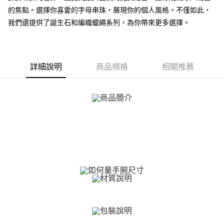
相關說明
的焦點。選擇你喜愛的字母串珠，展現你的個人風格。不僅如此，
【關於「AFTEE先享後付」】
我們還提供了誕生石和編織蠟繩系列，為你帶來更多選擇。
ATM付款
AFTEE先享後付是「在收到商品之後才付款」的支付方式。 讓您購物簡單
便利好安心！
貨到付款
１．簡單：不需註冊會員、不需綁卡、不需儲值。
２．便利：只要手機號碼，簡訊認證，即可結帳。
３．安心：先確認商品／服務後，再付款。
詳細說明
商品規格
相關推薦
運送方式
【「AFTEE先享後付」結帳流程】
全家取貨付款
１．於結帳方式選擇「AFTEE先享後付」後，將跳轉至「AFTEE先享後付」
免運費
結帳頁面，進行簡訊認證並確認金額後，即可完成結帳。
２．訂單成立數日內，您將收到繳費通知簡訊。
付款後全家取貨
３．收到繳費通知簡訊後14天內，點擊此簡訊中的連結，可透過四大超商／
ATM／網路銀行／等多元方式進行付款，方視為交易完成。
免運費
※ 請注意：結帳手續完成當下不需立刻繳費，但若您需要取消訂單，請聯絡
購買商品的店家。未經商家同意取消之訂單仍視為有效，需透過AFTEE先享
7-11取貨付款
後付繳納相關費用。
免運費
※ 交易是否成功請以「AFTEE先享後付 」之結帳頁面顯示為準，若有關於
是否繳費成功／繳費後需取消欲退款等相關疑問，請聯繫「AFTEE先享後付
客戶支援中心」
https://netprotections.freshdesk.com/support/home
付款後7-11取貨
免運費
【注意事項】
１．透過由恩沛科技股份有限公司提供之「AFTEE先享後付」服務完成之交
7-11取貨(快速到店)
易，需依本服務之必要範圍內提供個人資料，並將交易相關給付款項請求債