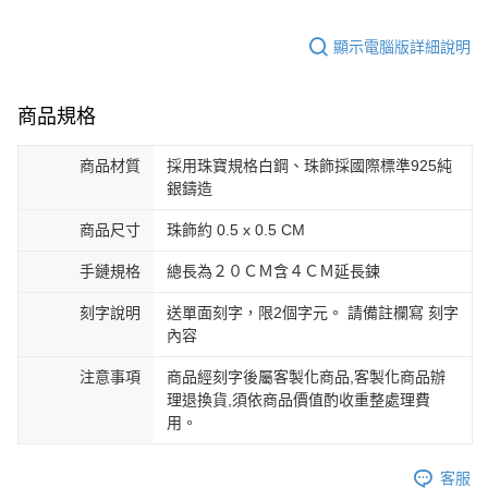
權轉讓予恩沛科技股份有限公司。
免運費
２．關於個人資料處理事宜，請瀏覽以下網址：
https://aftee.tw/terms/#terms3
顯示電腦版詳細說明
黑貓宅急便-(離島請自行填寫住址)
３．未成年的使用者請事先徵得法定代理人或監護人之同意方可使用
免運費
「AFTEE先享後付」，若未經同意申辦者引起之損失，本公司不負相關責
任。
商品規格
郵局掛號
４．使用「AFTEE先享後付」時，將依據個別帳號之用戶狀況，依本公司即
時審查核予不同之上限額度；若仍有額度不足之情形，本公司將視審查結果
免運費
請求用戶進行身份認證。
商品材質
採用珠寶規格白鋼、珠飾採國際標準925純
５．嚴禁一人註冊多個帳號或使用他人資訊註冊。若發現惡意使用之情形，
機車快遞(限大台北地區運費到付) 下單後請聯絡LINE官方帳號 @gi
銀鑄造
恩沛科技股份有限公司將有權停止該用戶之使用額度並採取法律行動。
umka
商品尺寸
珠飾約 0.5 x 0.5 CM
免運費
手鏈規格
總長為２０ＣＭ含４ＣＭ延長鍊
黑貓到付(離島不適用)
刻字說明
送單面刻字，限2個字元。 請備註欄寫 刻字
免運費
內容
海外宅配
查看運費
注意事項
商品經刻字後屬客製化商品,客製化商品辦
理退換貨,須依商品價值酌收重整處理費
用。
客服