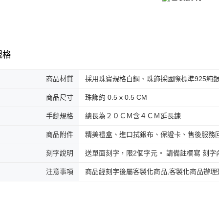
郵局掛號
即時審查
結果請求
免運費
５．嚴禁
形，恩沛
機車快遞(
動。
umka
規格
免運費
黑貓到付(
商品材質
採用珠寶規格白鋼、珠飾採國際標準925純
免運費
商品尺寸
珠飾約 0.5 x 0.5 CM
海外宅配
手鏈規格
總長為２０ＣＭ含４ＣＭ延長鍊
商品附件
精美禮盒、進口拭銀布、保證卡、售後服務
刻字說明
送單面刻字，限2個字元。 請備註欄寫 刻字
注意事項
商品經刻字後屬客製化商品,客製化商品辦理