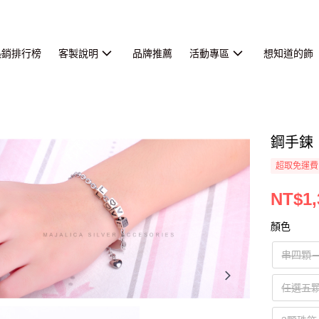
熱銷排行榜
客製說明
品牌推薦
活動專區
想知道的飾
鋼手鍊
超取免運費
NT$1,
顏色
串四顆－
任選五