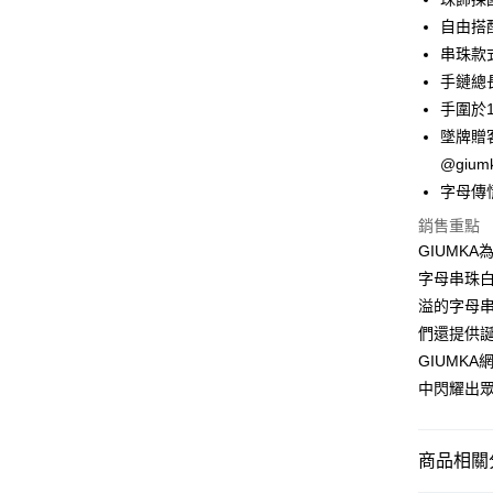
上海商
華南商
自由搭
24 期
合作金
國泰世
上海商
串珠款
華南商
臺灣中
合作金
超商取貨
國泰世
上海商
手鏈總長
匯豐（
華南商
臺灣中
國泰世
聯邦商
手圍於1
LINE Pay
上海商
匯豐（
臺灣中
元大商
兆豐國
墜牌贈
聯邦商
匯豐（
Apple Pay
玉山商
台中商
元大商
@gi
聯邦商
台新國
華泰商
玉山商
街口支付
字母傳
元大商
台灣樂
遠東國
台新國
玉山商
銷售重點
永豐商
台灣樂
悠遊付
台新國
星展（
GIUMK
台灣樂
中國信
Google Pa
字母串珠
溢的字母串
全盈+PAY
們還提供
AFTEE先
GIUMK
相關說明
中閃耀出
【關於「A
ATM付款
AFTEE
便利好安
貨到付款
商品相關分
１．簡單
２．便利