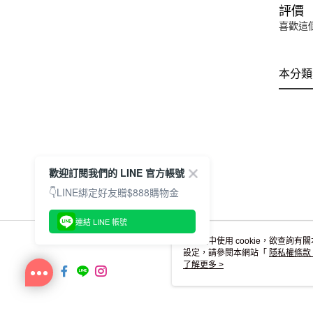
評價
喜歡這
本分類
歡迎訂閱我們的 LINE 官方帳號
👇LINE綁定好友贈$888購物金
連結 LINE 帳號
本網站中使用 cookie，欲查詢有關
設定，請參閱本網站「
隱私權條款
使用 cookie。
了解更多 >