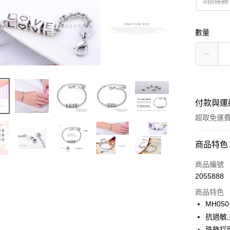
3顆珠飾
數量
付款與運
超取免運
付款方式
商品特色
信用卡一
商品編號
2055888
信用卡分
商品特色
3 期 
MH050
6 期 
合作金
抗過敏
華南商
12 期
珠飾採
合作金