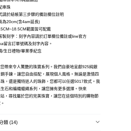
業儲蓄銀行
台北富邦商業銀行
業銀行
彰化商業銀行
配串珠
 0 利率 每期
NT$57
20家銀行
庫商業銀行
第一商業銀行
華商業銀行
兆豐國際商業銀行
業儲蓄銀行
台北富邦商業銀行
式請於結帳第三步驟的備註欄位註明
業銀行
彰化商業銀行
小企業銀行
台中商業銀行
庫商業銀行
第一商業銀行
付款
華商業銀行
兆豐國際商業銀行
業儲蓄銀行
台北富邦商業銀行
為20cm(含4am延長)
台灣）商業銀行
華泰商業銀行
業銀行
彰化商業銀行
小企業銀行
台中商業銀行
華商業銀行
兆豐國際商業銀行
業銀行
遠東國際商業銀行
5CM~18.5CM範圍皆可配戴
業儲蓄銀行
台北富邦商業銀行
台灣）商業銀行
華泰商業銀行
小企業銀行
台中商業銀行
業銀行
永豐商業銀行
際商業銀行
臺灣中小企業銀行
客製刻字：刻字內容請於訂單欄位備註或line官方
業銀行
遠東國際商業銀行
台灣）商業銀行
華泰商業銀行
業銀行
星展（台灣）商業銀行
業銀行
匯豐（台灣）商業銀行
業銀行
永豐商業銀行
umka留言訂單號碼及刻字內容。
業銀行
遠東國際商業銀行
際商業銀行
中國信託商業銀行
業銀行
聯邦商業銀行
業銀行
星展（台灣）商業銀行
情/生日禮物/畢業季紀念
業銀行
永豐商業銀行
天信用卡公司
際商業銀行
元大商業銀行
際商業銀行
中國信託商業銀行
業銀行
星展（台灣）商業銀行
業銀行
玉山商業銀行
天信用卡公司
際商業銀行
中國信託商業銀行
台灣）商業銀行
台新國際商業銀行
A為您帶來令人驚艷的珠寶系列。我們自豪地呈獻925純銀
天信用卡公司
託商業銀行
台灣樂天信用卡公司
y
白鋼手鍊，讓您自由搭配，展現個人風格。無論是激情四
珠，還是獨特迷人的珠飾，您都可以任選5017款式。我
誕生石和編織蠟繩系列，讓您擁有更多選擇。快來
享後付
A網站，尋找屬於您的完美珠寶，讓您在這個特別的購物節
眾。
FTEE先享後付」】
先享後付是「在收到商品之後才付款」的支付方式。 讓您購物簡單
心！
類 (14)
：不需註冊會員、不需綁卡、不需儲值。
：只要手機號碼，簡訊認證，即可結帳。