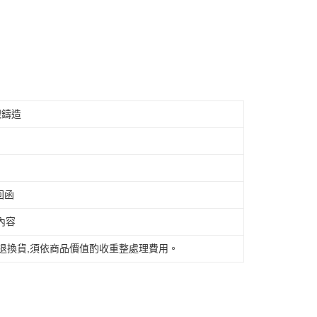
核予不同之上限額度；若仍有額度不足之情形，本公司將視審查
用戶進行身份認證。
一人註冊多個帳號或使用他人資訊註冊。若發現惡意使用之情
科技股份有限公司將有權停止該用戶之使用額度並採取法律行
限大台北地區運費到付) 下單後請聯絡LINE官方帳號 @gi
離島不適用)
銀鑄造
查看運費
回函
內容
退換貨,須依商品價值酌收重整處理費用。