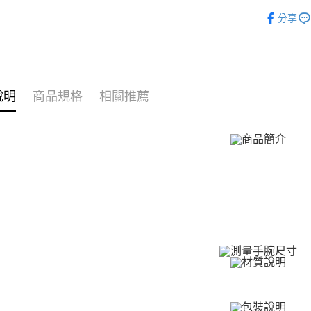
３．安心
GIUMKA
分享
運送方式
Majalica
【「AFT
１．於結帳
全家取貨
抗過敏白
付」結帳
免運費
２．訂單
GIUMKA
３．收到繳
／ATM／
付款後全
說明
商品規格
相關推薦
925銀飾
※ 請注意
免運費
絡購買商品
Majalica
先享後付
7-11取貨
※ 交易是
手環/手鍊
是否繳費成
免運費
手環/手鍊
付客戶支
付款後7-1
手環/手鍊
【注意事
免運費
１．透過由
手環/手鍊
交易，需
7-11取貨
求債權轉
手環/手鍊
２．關於
免運費
https://aft
抗過敏白
３．未成
黑貓宅急便
「AFTE
情侶手鍊
免運費
任。
男生
9
４．使用「