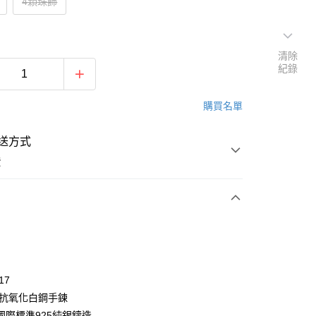
4顆珠飾
清除
紀錄
購買名單
送方式
費
次付款
期付款
0 利率 每期
NT$460
21家銀行
17
0 利率 每期
NT$230
21家銀行
庫商業銀行
第一商業銀行
,抗氧化白鋼手鍊
業銀行
彰化商業銀行
 0 利率 每期
NT$115
21家銀行
國際標準925純銀鑄造
庫商業銀行
第一商業銀行