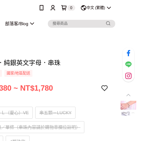
0
中文 (繁體)
部落客/Blog
．純銀英文字母．串珠
國家/地區配送
380 ~ NT$1,780
Ｌ（愛心）VE
串五顆－LUCKY
顆／單條（串珠內容請於購物車欄位註明）