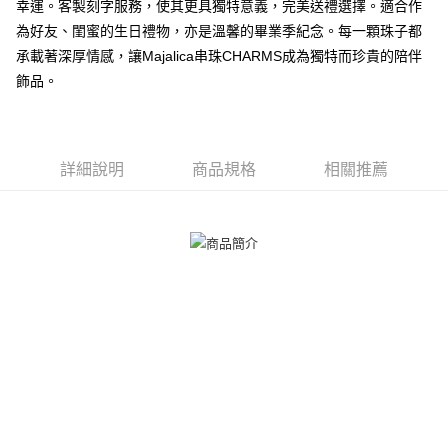
ATM付款
幸運。客製刻字服務，使其更具獨特意義，完美送禮選擇。適合作
AFTEE先享後付是「在收到商品之後才付款」的支付方式。 讓您購物簡單
便利好安心！
為好友、閨蜜的生日禮物，亦是溫馨的畢業季紀念。每一顆珠子都
貨到付款
１．簡單：不需註冊會員、不需綁卡、不需儲值。
承載著深厚情感，讓Majalica串珠CHARMS成為獨特而珍貴的陪伴
２．便利：只要手機號碼，簡訊認證，即可結帳。
３．安心：先確認商品／服務後，再付款。
飾品。
運送方式
【「AFTEE先享後付」結帳流程】
全家取貨付款
１．於結帳方式選擇「AFTEE先享後付」後，將跳轉至「AFTEE先享後付」
免運費
結帳頁面，進行簡訊認證並確認金額後，即可完成結帳。
詳細說明
商品規格
相關推薦
２．訂單成立數日內，您將收到繳費通知簡訊。
付款後全家取貨
３．收到繳費通知簡訊後14天內，點擊此簡訊中的連結，可透過四大超商／
ATM／網路銀行／等多元方式進行付款，方視為交易完成。
免運費
※ 請注意：結帳手續完成當下不需立刻繳費，但若您需要取消訂單，請聯絡
購買商品的店家。未經商家同意取消之訂單仍視為有效，需透過AFTEE先享
7-11取貨付款
後付繳納相關費用。
免運費
※ 交易是否成功請以「AFTEE先享後付 」之結帳頁面顯示為準，若有關於
是否繳費成功／繳費後需取消欲退款等相關疑問，請聯繫「AFTEE先享後付
客戶支援中心」
https://netprotections.freshdesk.com/support/home
付款後7-11取貨
免運費
【注意事項】
１．透過由恩沛科技股份有限公司提供之「AFTEE先享後付」服務完成之交
7-11取貨(快速到店)
易，需依本服務之必要範圍內提供個人資料，並將交易相關給付款項請求債
權轉讓予恩沛科技股份有限公司。
免運費
２．關於個人資料處理事宜，請瀏覽以下網址：
https://aftee.tw/terms/#terms3
黑貓宅急便-(離島請自行填寫住址)