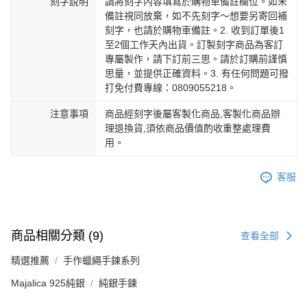
刻字說明
請將刻字內容填寫於購物車備註欄位。如未
備註視同放棄，如不先刻字～想要另寄回補
刻字，也請於購物車備註。2. 收到訂單後1
至2個工作天內出貨。訂製刻字商品為客訂
專屬製作，請下訂前三思。請於訂購前謹慎
思量，並提供正確資料。3. 有任何問題可撥
打免付費專線：0809055218。
注意事項
商品經刻字後屬客製化商品,客製化商品辦
理退換貨,須依商品價值酌收重整處理費
用。
客服
商品相關分類 (9)
查看全部
精選推薦
手作蠟繩手鍊系列
Majalica 925純銀
純銀手鍊