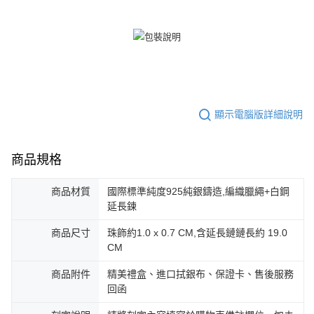
顯示電腦版詳細說明
商品規格
商品材質
國際標準純度925純銀鑄造,編織臘繩+白鋼
延長鍊
商品尺寸
珠飾約1.0 x 0.7 CM,含延長鏈鏈長約 19.0
CM
商品附件
精美禮盒、進口拭銀布、保證卡、售後服務
回函