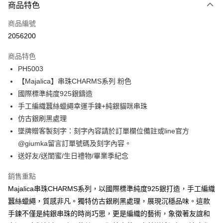
3 期 0 利率 每期
NT$426
21家銀行
商品特色
6 期 0 利率 每期
NT$213
21家銀行
合作金庫商業銀行
第一商業銀行
商品編號
華南商業銀行
彰化商業銀行
12 期 0 利率 每期
NT$106
21家銀行
合作金庫商業銀行
第一商業銀行
2056200
上海商業儲蓄銀行
台北富邦商業銀行
華南商業銀行
彰化商業銀行
24 期 0 利率 每期
NT$53
20家銀行
合作金庫商業銀行
第一商業銀行
國泰世華商業銀行
兆豐國際商業銀行
上海商業儲蓄銀行
台北富邦商業銀行
商品特色
華南商業銀行
彰化商業銀行
臺灣中小企業銀行
台中商業銀行
合作金庫商業銀行
第一商業銀行
超商取貨付款
國泰世華商業銀行
兆豐國際商業銀行
PH5003
上海商業儲蓄銀行
台北富邦商業銀行
匯豐（台灣）商業銀行
華泰商業銀行
華南商業銀行
彰化商業銀行
臺灣中小企業銀行
台中商業銀行
國泰世華商業銀行
兆豐國際商業銀行
【Majalica】串珠CHARMS系列 粉色
聯邦商業銀行
遠東國際商業銀行
LINE Pay
上海商業儲蓄銀行
台北富邦商業銀行
匯豐（台灣）商業銀行
華泰商業銀行
臺灣中小企業銀行
台中商業銀行
元大商業銀行
永豐商業銀行
國際標準純度925銀鑄造
兆豐國際商業銀行
臺灣中小企業銀行
聯邦商業銀行
遠東國際商業銀行
匯豐（台灣）商業銀行
華泰商業銀行
Apple Pay
玉山商業銀行
星展（台灣）商業銀行
台中商業銀行
匯豐（台灣）商業銀行
手工編織蠶絲蠟繩幸運手鍊+純銀貓咪串珠
元大商業銀行
永豐商業銀行
聯邦商業銀行
遠東國際商業銀行
台新國際商業銀行
中國信託商業銀行
華泰商業銀行
聯邦商業銀行
玉山商業銀行
星展（台灣）商業銀行
仿古銀刷黑處理
街口支付
元大商業銀行
永豐商業銀行
台灣樂天信用卡公司
遠東國際商業銀行
元大商業銀行
台新國際商業銀行
中國信託商業銀行
墜牌贈客製刻字：刻字內容請於訂單欄位備註或line官方
玉山商業銀行
星展（台灣）商業銀行
永豐商業銀行
玉山商業銀行
台灣樂天信用卡公司
悠遊付
台新國際商業銀行
中國信託商業銀行
@giumka留言訂單號碼及刻字內容。
星展（台灣）商業銀行
台新國際商業銀行
台灣樂天信用卡公司
送好友/送閨蜜/生日禮物/畢業季紀念
中國信託商業銀行
台灣樂天信用卡公司
Google Pay
全盈+PAY
銷售重點
Majalica串珠CHARMS系列，以國際標準純度925銀打造，手工編織
AFTEE先享後付
蠶絲蠟繩，質感非凡。獨特仿古銀刷黑處理，展現沉穩品味。這款
相關說明
手鍊不僅是純銀串珠的時尚巧思，更是編織的藝術，象徵著友誼和
【關於「AFTEE先享後付」】