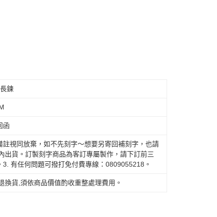
延長鍊
M
回函
備註視同放棄，如不先刻字～想要另寄回補刻字，也請
作天內出貨。訂製刻字商品為客訂專屬製作，請下訂前三
 有任何問題可撥打免付費專線：0809055218。
退換貨,須依商品價值酌收重整處理費用。