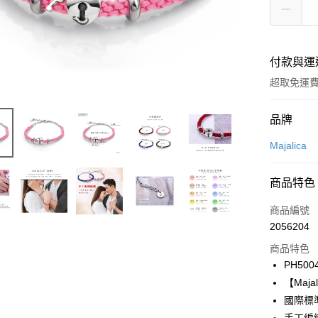
付款與運
超取免運
付款方式
品牌
信用卡一
Majalica
信用卡分
商品特色
3 期 
商品編號
6 期 
合作金
2056204
華南商
12 期
合作金
上海商
商品特色
華南商
24 期
合作金
國泰世
PH500
上海商
華南商
臺灣中
合作金
超商取貨
【Maj
國泰世
上海商
匯豐（
華南商
臺灣中
國際標
國泰世
聯邦商
LINE Pay
上海商
匯豐（
臺灣中