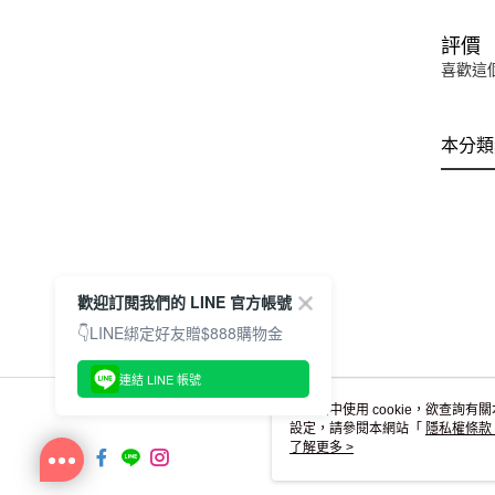
評價
喜歡這
本分類
歡迎訂閱我們的 LINE 官方帳號
👇LINE綁定好友贈$888購物金
連結 LINE 帳號
本網站中使用 cookie，欲查詢有關
設定，請參閱本網站「
隱私權條款
使用 cookie。
了解更多 >