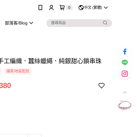
0
中文 (繁體)
部落客/Blog
手工編織．蠶絲蠟繩．純銀甜心鎖串珠
國家/地區配送
380