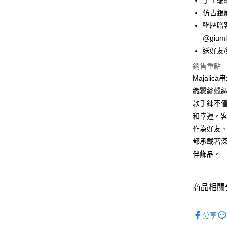
手工編
元大商
兆豐國
聯邦商
匯豐（
Apple Pay
仿古銀
玉山商
台中商
元大商
聯邦商
台新國
墜牌贈
華泰商
玉山商
街口支付
元大商
台灣樂
遠東國
@gi
台新國
玉山商
永豐商
台灣樂
悠遊付
送好友
台新國
星展（
台灣樂
銷售重點
中國信
Google Pa
Majali
全盈+PAY
織蠶絲蠟
款手鍊不
AFTEE先
和幸運。
相關說明
【關於「A
作為好友
ATM付款
AFTEE
都承載著深
便利好安
貨到付款
伴飾品。
１．簡單
２．便利
３．安心
商品相關分
運送方式
【「AFT
１．於結帳
全家取貨
精選推薦
付」結帳
分享
免運費
２．訂單
Majalica