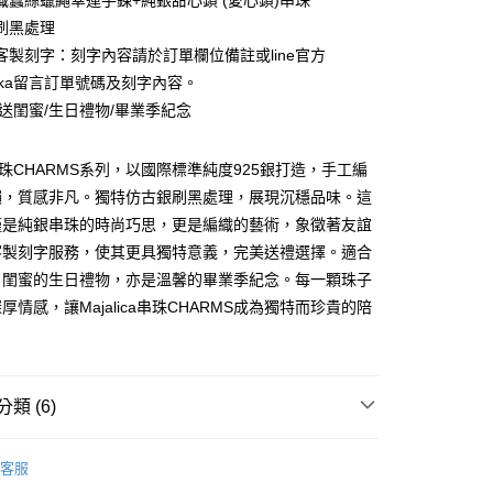
織蠶絲蠟繩幸運手鍊+純銀甜心鎖 (愛心鎖)串珠
業銀行
永豐商業銀行
際商業銀行
臺灣中小企業銀行
業銀行
遠東國際商業銀行
台灣）商業銀行
華泰商業銀行
刷黑處理
業銀行
星展（台灣）商業銀行
業銀行
匯豐（台灣）商業銀行
業銀行
永豐商業銀行
業銀行
遠東國際商業銀行
際商業銀行
中國信託商業銀行
客製刻字：刻字內容請於訂單欄位備註或line官方
業銀行
聯邦商業銀行
業銀行
星展（台灣）商業銀行
業銀行
永豐商業銀行
天信用卡公司
際商業銀行
元大商業銀行
umka留言訂單號碼及刻字內容。
際商業銀行
中國信託商業銀行
業銀行
星展（台灣）商業銀行
業銀行
玉山商業銀行
天信用卡公司
/送閨蜜/生日禮物/畢業季紀念
際商業銀行
中國信託商業銀行
台灣）商業銀行
台新國際商業銀行
天信用卡公司
託商業銀行
台灣樂天信用卡公司
y
ca串珠CHARMS系列，以國際標準純度925銀打造，手工編
繩，質感非凡。獨特仿古銀刷黑處理，展現沉穩品味。這
僅是純銀串珠的時尚巧思，更是編織的藝術，象徵著友誼
享後付
客製刻字服務，使其更具獨特意義，完美送禮選擇。適合
FTEE先享後付」】
、閨蜜的生日禮物，亦是溫馨的畢業季紀念。每一顆珠子
先享後付是「在收到商品之後才付款」的支付方式。 讓您購物簡單
厚情感，讓Majalica串珠CHARMS成為獨特而珍貴的陪
心！
：不需註冊會員、不需綁卡、不需儲值。
：只要手機號碼，簡訊認證，即可結帳。
：先確認商品／服務後，再付款。
類 (6)
EE先享後付」結帳流程】
方式選擇「AFTEE先享後付」後，將跳轉至「AFTEE先享後
付款
手作蠟繩手鍊系列
頁面，進行簡訊認證並確認金額後，即可完成結帳。
客服
成立數日內，您將收到繳費通知簡訊。
 925純銀
純銀手鍊