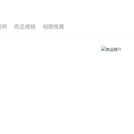
３．收到繳
／ATM／
付款後全
925銀飾
※ 請注意
免運費
絡購買商品
Majalica
先享後付
7-11取貨
說明
商品規格
相關推薦
手環/手鍊
※ 交易是
是否繳費成
免運費
手環/手鍊
付客戶支
付款後7-1
【注意事
免運費
１．透過由
交易，需
7-11取貨
求債權轉
２．關於
免運費
https://aft
３．未成
黑貓宅急便
「AFTE
免運費
任。
４．使用「
郵局掛號
即時審查
結果請求
免運費
５．嚴禁
形，恩沛
機車快遞(
動。
umka