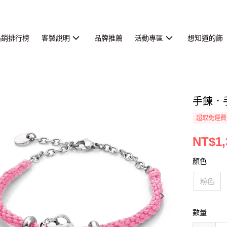
熱銷排行榜
客製說明
品牌推薦
活動專區
想知道的飾
手鍊．
超取免運費
NT$1,
顏色
粉色
數量