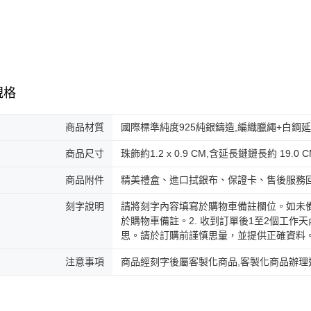
規格
商品材質
國際標準純度925純銀鑄造,編織臘繩+白鋼
商品尺寸
珠飾約1.2 x 0.9 CM,含延長鏈鏈長約 19.0 C
商品附件
精美禮盒、進口拭銀布、保證卡、售後服務
刻字說明
請將刻字內容填寫於購物車備註欄位。如未
於購物車備註。2. 收到訂單後1至2個工
思。請於訂購前謹慎思量，並提供正確資料。3.
注意事項
商品經刻字後屬客製化商品,客製化商品辦理