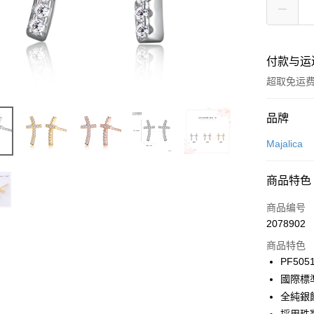
付款与运
超取免运
付款方式
品牌
信用卡一
Majalica
信用卡分
商品特色
3期 0
商品编号
6期 0
合作金
2078902
华南商
12期 
合作金
上海商
商品特色
华南商
24期 
合作金
国泰世
PF505
上海商
华南商
台湾中
合作金
超商取货
國際標
国泰世
上海商
汇丰（
华南商
台湾中
全純銀
国泰世
联邦商
LINE Pay
上海商
汇丰（
台湾中