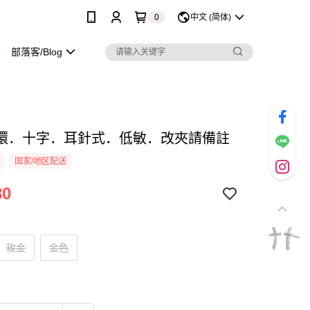
0
中文 (简体)
部落客/Blog
環．十字．耳針式．低敏．改夾請備註
国家/地区配送
80
玫金
金色