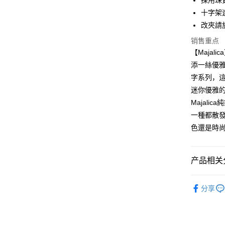
採用珠
元大商
兆丰国
联邦商
汇丰（
Apple Pay
十字架
玉山商
台中商
元大商
联邦商
台新国
改夾請於
华泰商
玉山商
街口支付
元大商
台湾乐
远东国
台新国
销售重点
玉山商
永丰商
台湾乐
悠遊付
【Maja
台新国
星展（
台湾乐
添一絲優雅
中国信
Google Pa
字系列，這
Plus PAY
迷你優雅
Majal
AFTEE先
一種都散
相关说明
一、關於 A
色還是時
ATM付款
1. 於付
窗。
货到付款
2. 進行
产品相关分
3. 訂單
4. 下訂
精選推薦
AFTEE 
运送方式
分享
5. 收到
Majalica
APP於四
全家取貨
925銀飾
免运费
請留意繳費期