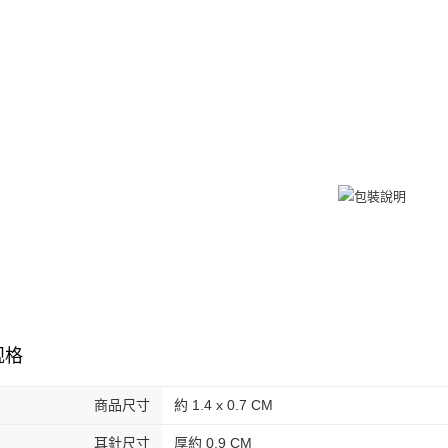
若您對於
免运费
聯繫恩沛
同必要之購
黑貓到付(
人資料，
免运费
海外宅配
规格
商品尺寸
約 1.4 x 0.7 CM
耳針尺寸
厚約 0.9 CM