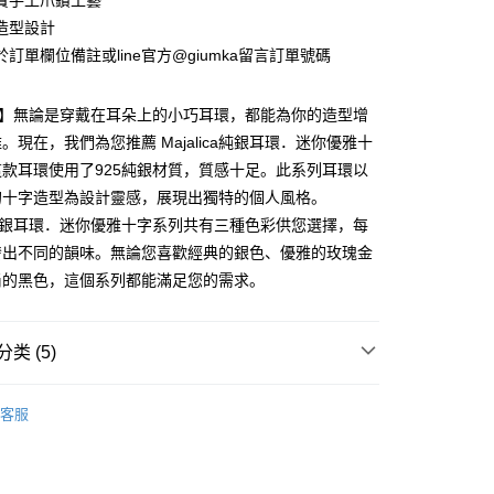
寶手工爪鑽工藝
业银行
永丰商业银行
际商业银行
台湾中小企业银行
业银行
远东国际商业银行
台湾）商业银行
华泰商业银行
造型設計
业银行
星展（台湾）商业银行
业银行
汇丰（台湾）商业银行
业银行
永丰商业银行
业银行
远东国际商业银行
际商业银行
中国信托商业银行
訂單欄位備註或line官方@giumka留言訂單號碼
业银行
联邦商业银行
业银行
星展（台湾）商业银行
业银行
永丰商业银行
天信用卡公司
际商业银行
元大商业银行
际商业银行
中国信托商业银行
业银行
星展（台湾）商业银行
业银行
玉山商业银行
天信用卡公司
lica】無論是穿戴在耳朵上的小巧耳環，都能為你的造型增
际商业银行
中国信托商业银行
台湾）商业银行
台新国际商业银行
天信用卡公司
。現在，我們為您推薦 Majalica純銀耳環．迷你優雅十
托商业银行
台湾乐天信用卡公司
y
款耳環使用了925純銀材質，質感十足。此系列耳環以
的十字造型為設計靈感，展現出獨特的個人風格。
ica純銀耳環．迷你優雅十字系列共有三種色彩供您選擇，每
享后付
發出不同的韻味。無論您喜歡經典的銀色、優雅的玫瑰金
FTEE先享後付
尚的黑色，這個系列都能滿足您的需求。
款方式選擇AFTEE先享後付，將跳出AFTEE先享後付手機驗證視
簡訊驗證之後，即可完成結帳手續。
类 (5)
確認後不需事先繳費，商品會配送至您的指定地址。
完成後，您的手機會收到一封繳費通知簡訊，APP會員則會收到
小耳環
APP推播通知。
客服
商品當下無需繳費，確認無誤後，請再利用繳費通知簡訊或AFTEE
 925純銀
純銀耳環
大便利商店‧ATM/網銀等方式進行付款。
付款
925純銀耳環
限為 14 天。唯有下載 AFTEE App 成為 AFTEE 會員者方能