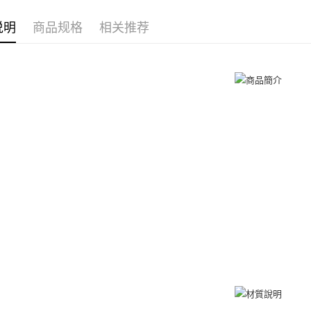
享有最長 
耳環
9
付款後全
说明
商品规格
相关推荐
繳費期限，
耳環
女
免运费
算出。使用
定能夠在期
7-11取貨
收到商品與
免运费
二、付款
1. 初次
付款後7-1
之上限額
免运费
2. 結帳金
3. 目前
7-11取貨
三、聲明
免运费
「AFTE
)所提供，
黑貓宅急便
(包含但不
免运费
予 AFT
集、處理、
郵局掛號
明』（
http
免运费
若款項超過
未成年的
機車快遞(
AFTEE。
umka