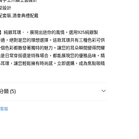
寶手工爪鑽工藝設計
業銀行
永豐商業銀行
際商業銀行
臺灣中小企業銀行
業銀行
遠東國際商業銀行
台灣）商業銀行
華泰商業銀行
型設計
業銀行
星展（台灣）商業銀行
業銀行
匯豐（台灣）商業銀行
業銀行
永豐商業銀行
業銀行
遠東國際商業銀行
際商業銀行
中國信託商業銀行
配套裝,酒會典禮配戴
業銀行
聯邦商業銀行
業銀行
星展（台灣）商業銀行
業銀行
永豐商業銀行
天信用卡公司
際商業銀行
元大商業銀行
際商業銀行
中國信託商業銀行
業銀行
星展（台灣）商業銀行
業銀行
玉山商業銀行
天信用卡公司
lica】純銀耳環．，展現出迷你的風情。選用925純銀製
際商業銀行
中國信託商業銀行
台灣）商業銀行
台新國際商業銀行
天信用卡公司
舒適，絕對是您的理想選擇。這款耳環共有三種色彩可供
託商業銀行
台灣樂天信用卡公司
y
一個色彩都散發著獨特的魅力。讓您的耳朵瞬間變得閃耀
論是日常穿搭還是特殊場合，都能展現您的優雅品味。精
小耳環，讓您輕鬆擁有時尚感。立即選購，成為焦點吸睛
享後付
！
FTEE先享後付」】
先享後付是「在收到商品之後才付款」的支付方式。 讓您購物簡單
心！
類 (5)
：不需註冊會員、不需綁卡、不需儲值。
：只要手機號碼，簡訊認證，即可結帳。
小耳環
：先確認商品／服務後，再付款。
客服
 925純銀
純銀耳環
EE先享後付」結帳流程】
方式選擇「AFTEE先享後付」後，將跳轉至「AFTEE先享後
925純銀耳環
付款
頁面，進行簡訊認證並確認金額後，即可完成結帳。
25純銀 耳環
成立數日內，您將收到繳費通知簡訊。