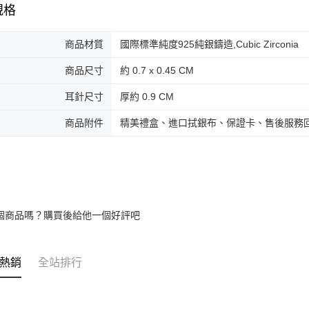
規格
商品材質
國際標準純度925純銀鑄造,Cubic Zirconia
商品尺寸
約 0.7 x 0.45 CM
耳針尺寸
厚約 0.9 CM
商品附件
精美禮盒、進口拭銀布、保證卡、售後服務
個商品嗎？購買後給他一個好評吧
熱銷
全站排行