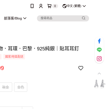
0
中文 (繁體)
部落客/Blog
物．耳環．巴黎．925純銀｜貼耳耳釘
國家/地區配送
99
玫金
金色