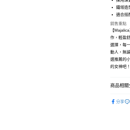
採用珠
元大商
兆豐國
聯邦商
匯豐（
Apple Pay
鐵塔造
玉山商
台中商
元大商
聯邦商
台新國
適合搭
華泰商
玉山商
街口支付
元大商
台灣樂
遠東國
台新國
銷售重點
玉山商
永豐商
台灣樂
悠遊付
【Maja
台新國
星展（
台灣樂
作，輕盈
中國信
Google Pa
選擇，每
全盈+PAY
動人，無
選推薦的
AFTEE先
的女神吧
相關說明
【關於「A
ATM付款
AFTEE
便利好安
商品相關分
貨到付款
１．簡單
２．便利
精選推薦
３．安心
分享
Majalica
運送方式
【「AFT
１．於結帳
925銀飾
全家取貨
付」結帳
耳環
9
免運費
２．訂單