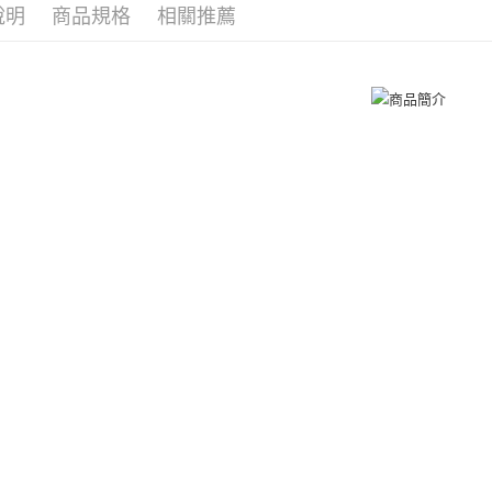
３．收到繳
說明
商品規格
相關推薦
耳環
女
／ATM／
付款後全
※ 請注意
免運費
絡購買商品
先享後付
7-11取貨
※ 交易是
是否繳費成
免運費
付客戶支
付款後7-1
【注意事
免運費
１．透過由
交易，需
7-11取貨
求債權轉
２．關於
免運費
https://aft
３．未成
黑貓宅急便
「AFTE
免運費
任。
４．使用「
郵局掛號
即時審查
結果請求
免運費
５．嚴禁
形，恩沛
機車快遞(
動。
umka