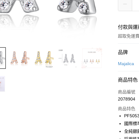
付款與運
超取免運
付款方式
品牌
信用卡一
Majalica
信用卡分
商品特色
3 期 
商品編號
6 期 
合作金
2078904
華南商
12 期
合作金
上海商
商品特色
華南商
24 期
合作金
國泰世
PF505
上海商
華南商
臺灣中
合作金
超商取貨
國際標
國泰世
上海商
匯豐（
華南商
臺灣中
全純銀
國泰世
聯邦商
LINE Pay
上海商
匯豐（
臺灣中