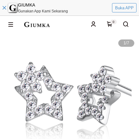
GIUMKA
Buka APP
Gunakan App Kami Sekarang
0
1
/
7