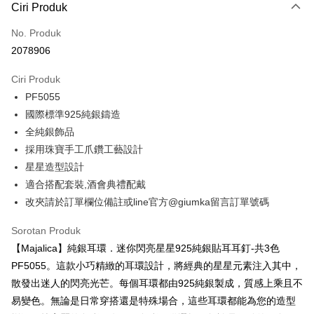
3 ansuran pada kadar faedah 0,
NT$326
setiap ansuran
Ciri Produk
21 Bank
6 ansuran pada kadar faedah 0,
NT$163
setiap
Taiwan Cooperative Bank
Bank Komersial Pertama
No. Produk
Hua Nan Commercial
Chang Hwa Commercial
ansuran
21 Bank
2078906
Bank
Bank
12 ansuran pada kadar faedah 0,
NT$81
setiap ansuran
Taiwan Cooperative Bank
Bank Komersial Pertama
The Shanghai
Bank Komersial Taipei
Hua Nan Commercial Bank
Chang Hwa Commercial Bank
21 Bank
Ciri Produk
24 ansuran pada kadar faedah 0,
NT$40
setiap
Taiwan Cooperative Bank
Bank Komersial Pertama
Commercial & Savings
Fubon
The Shanghai Commercial &
Bank Komersial Taipei Fubon
PF5055
Hua Nan Commercial
Chang Hwa Commercial
ansuran
Bank
20 Bank
Savings Bank
Bank
Bank
Bank Cathay United
Mega International
國際標準925純銀鑄造
Taiwan Cooperative Bank
Bank Komersial Pertama
Bank Cathay United
Mega International Commercial
Pengambilan di Kedai Serbaneka
The Shanghai
Bank Komersial Taipei
Commercial Bank
全純銀飾品
Hua Nan Commercial Bank
Chang Hwa Commercial Bank
Bank
Commercial & Savings
Fubon
Taiwan Business Bank
Taichung Commercial
採用珠寶手工爪鑽工藝設計
LINE Pay
The Shanghai Commercial &
Bank Komersial Taipei Fubon
Taiwan Business Bank
Taichung Commercial Bank
Bank
Bank
Savings Bank
HSBC Bank (Taiwan) Limited
Hwatai Bank
星星造型設計
Bank Cathay United
Mega International
HSBC Bank (Taiwan)
Hwatai Bank
Apple Pay
Mega International Commercial
Taiwan Business Bank
Union Bank of Taiwan
Far Eastern International Bank
適合搭配套裝,酒會典禮配戴
Commercial Bank
Limited
Bank
Yuanta Commercial Bank
Bank SinoPac
Taiwan Business Bank
Taichung Commercial
Union Bank of Taiwan
Far Eastern International
JKOPAY
改夾請於訂單欄位備註或line官方@giumka留言訂單號碼
Taichung Commercial Bank
HSBC Bank (Taiwan) Limited
Bank Komersial E.SUN
DBS Bank
Bank
Bank
Hwatai Bank
Union Bank of Taiwan
Bank Antarabangsa Taishin
Bank CTBC
Easy Wallet
HSBC Bank (Taiwan)
Hwatai Bank
Sorotan Produk
Yuanta Commercial Bank
Bank SinoPac
Far Eastern International Bank
Yuanta Commercial Bank
Syarikat Kad Kredit Rakuten
Limited
Bank Komersial E.SUN
DBS Bank
【Majalica】純銀耳環．迷你閃亮星星925純銀貼耳耳釘-共3色
Bank SinoPac
Bank Komersial E.SUN
Google Pay
Taiwan
Union Bank of Taiwan
Far Eastern International
Bank Antarabangsa
Bank CTBC
PF5055。這款小巧精緻的耳環設計，將經典的星星元素注入其中，
DBS Bank
Bank Antarabangsa Taishin
Bank
Taishin
Plus PAY
Bank CTBC
Syarikat Kad Kredit Rakuten
散發出迷人的閃亮光芒。每個耳環都由925純銀製成，質感上乘且不
Yuanta Commercial Bank
Bank SinoPac
Syarikat Kad Kredit
Taiwan
易變色。無論是日常穿搭還是特殊場合，這些耳環都能為您的造型
Bank Komersial E.SUN
DBS Bank
Rakuten Taiwan
AFTEE