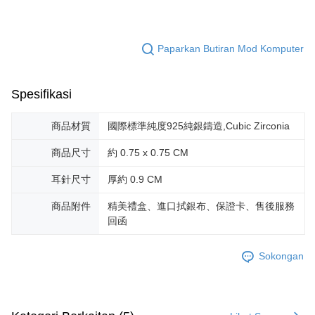
mendapatkan kebenaran daripada ibu bapa atau penjaga yang sah
untuk menggunakan AFTEE.
Sila hubungi NP Taiwan Inc. di
cs_tw@netprotections.co.jp
jika anda
Paparkan Butiran Mod Komputer
mempunyai sebarang kebimbangan mengenai pemprosesan dan
penggunaan pada data peribadi. Jika anda tidak bersetuju dengan data
peribadi yang disenaraikan seperti di atas akan dikumpul dan digunakan
oleh AFTEE, sila jangan gunakan perkhidmatan ini.
Spesifikasi
商品材質
國際標準純度925純銀鑄造,Cubic Zirconia
商品尺寸
約 0.75 x 0.75 CM
耳針尺寸
厚約 0.9 CM
商品附件
精美禮盒、進口拭銀布、保證卡、售後服務
回函
Sokongan