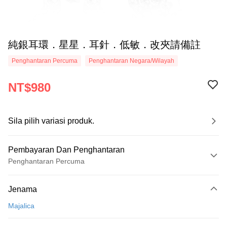
純銀耳環．星星．耳針．低敏．改夾請備註
Penghantaran Percuma
Penghantaran Negara/Wilayah
NT$980
Sila pilih variasi produk.
Pembayaran Dan Penghantaran
Penghantaran Percuma
Kaedah Pembayaran
Jenama
Kad Kredit (Bayaran Penuh)
Majalica
Ansuran Kad Kredit