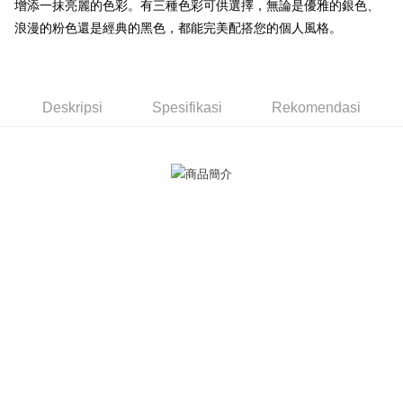
增添一抹亮麗的色彩。有三種色彩可供選擇，無論是優雅的銀色、
Bank Antarabangsa
Bank CTBC
Deskripsi
Taishin
浪漫的粉色還是經典的黑色，都能完美配搭您的個人風格。
Pertama, Mengenai Perkhidmatan AFTEE Beli Sekarang Bayar Kemudian
Syarikat Kad Kredit
Pemindahan ATM
1. Dengan memilih AFTEE sebagai kaedah pembayaran, mesej
Rakuten Taiwan
pengesahan AFTEE akan muncul.
Tunai semasa Penghantaran
2. Anda boleh meneruskan pembayaran selepas pengesahan SMS.
3. Tiada bayaran diperlukan apabila pesanan disahkan. Produk akan
Deskripsi
Spesifikasi
Rekomendasi
dihantar ke alamat yang ditetapkan.
Pilihan Penghantaran
4. Setelah pesanan disahkan, anda akan menerima SMS pembayaran
manakala ahli aplikasi akan menerima pemberitahuan tolak aplikasi
全家取貨付款
AFTEE.
Penghantaran percuma
5. Tiada bayaran diperlukan apabila anda menerima produk. Sila buat
pembayaran di empat kedai serbaneka utama, ATM atau perbankan
付款後全家取貨
dalam talian dengan SMS pembayaran atau pemberitahuan tolak aplikasi
AFTEE.
Penghantaran percuma
Sila ambil perhatian bahawa tempoh pembayaran adalah 14 hari. Walau
7-11取貨付款
bagaimanapun, bagi mereka yang telah memuat turun Aplikasi AFTEE
Penghantaran percuma
dan mendaftar sebagai ahli AFTEE boleh menikmati tempoh pembayaran
sehingga 45 hari.
付款後7-11取貨
Tempoh pembayaran dikira dari masa kedai meminta pembayaran anda,
Penghantaran percuma
ditambah dengan bilangan hari yang boleh dilanjutkan oleh AFTEE. Anda
boleh melanjutkan tempoh pembayaran anda sebelum anda menerima
7-11取貨(快速到店)
pesanan. Walau bagaimanapun, tiada jaminan bahawa anda boleh