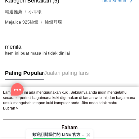
Kategori Berkaitan (5)
Lihat Semua
精選推薦
小耳環
Majalica 925純銀
純銀耳環
menilai
Item ini buat masa ini tidak dinilai
Paling Popular
Jualan paling laris
Laman web ini ada menggunakan kuki. Sekiranya anda ingin mengetahui
Tag Popular
secara terperinci bagaimana kuki digunakan di laman web ini, dan bagaimana
untuk mengubah tetapan kuki komputer anda. Jika anda tidak mahu
menggunakan kuki di komputer anda, sila rujuk penerangan mengenai kuki.
Butiran >
Dasar Privasi
Laman web ini ada menggunakan kuki. Sekiranya anda ingin
mengetahui secara terperinci bagaimana kuki digunakan di laman web ini,
dan bagaimana untuk mengubah tetapan kuki komputer anda. Jika anda tidak
Faham
mahu menggunakan kuki di komputer anda, sila rujuk penerangan mengenai
歡迎訂閱我們的 LINE 官方帳號
kuki.