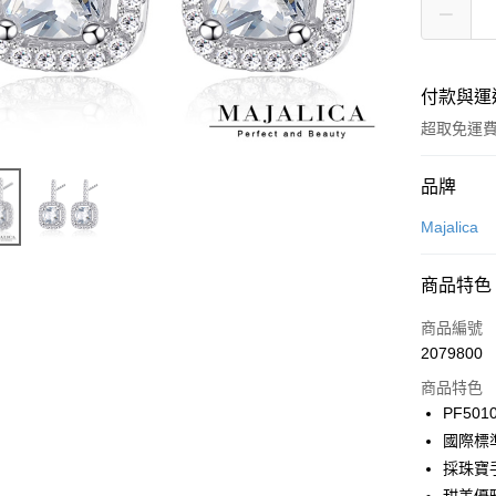
付款與運
超取免運
付款方式
品牌
信用卡一
Majalica
信用卡分
商品特色
3 期 
商品編號
6 期 
合作金
2079800
華南商
12 期
合作金
上海商
商品特色
華南商
24 期
合作金
國泰世
PF501
上海商
華南商
臺灣中
合作金
超商取貨
國際標
國泰世
上海商
匯豐（
華南商
臺灣中
採珠寶
國泰世
聯邦商
LINE Pay
上海商
匯豐（
臺灣中