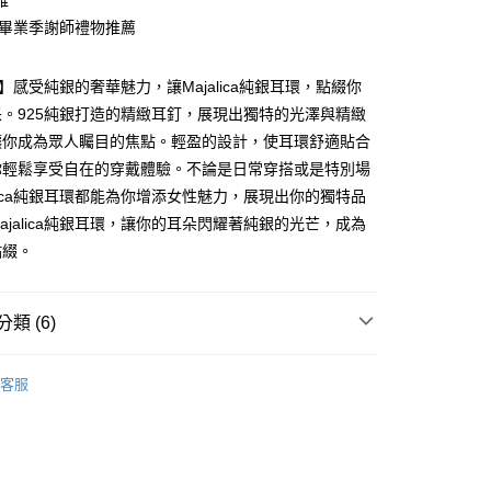
雅
業銀行
永豐商業銀行
際商業銀行
臺灣中小企業銀行
業銀行
遠東國際商業銀行
台灣）商業銀行
華泰商業銀行
 畢業季謝師禮物推薦
業銀行
星展（台灣）商業銀行
業銀行
匯豐（台灣）商業銀行
業銀行
永豐商業銀行
業銀行
遠東國際商業銀行
際商業銀行
中國信託商業銀行
業銀行
聯邦商業銀行
業銀行
星展（台灣）商業銀行
業銀行
永豐商業銀行
天信用卡公司
際商業銀行
元大商業銀行
際商業銀行
中國信託商業銀行
ica】感受純銀的奢華魅力，讓Majalica純銀耳環，點綴你
業銀行
星展（台灣）商業銀行
業銀行
玉山商業銀行
天信用卡公司
。925純銀打造的精緻耳釘，展現出獨特的光澤與精緻
際商業銀行
中國信託商業銀行
台灣）商業銀行
台新國際商業銀行
天信用卡公司
讓你成為眾人矚目的焦點。輕盈的設計，使耳環舒適貼合
託商業銀行
台灣樂天信用卡公司
y
你輕鬆享受自在的穿戴體驗。不論是日常穿搭或是特別場
alica純銀耳環都能為你增添女性魅力，展現出你的獨特品
ajalica純銀耳環，讓你的耳朵閃耀著純銀的光芒，成為
享後付
點綴。
FTEE先享後付」】
先享後付是「在收到商品之後才付款」的支付方式。 讓您購物簡單
心！
類 (6)
：不需註冊會員、不需綁卡、不需儲值。
：只要手機號碼，簡訊認證，即可結帳。
 925純銀
純銀耳環
：先確認商品／服務後，再付款。
客服
925純銀耳環
EE先享後付」結帳流程】
方式選擇「AFTEE先享後付」後，將跳轉至「AFTEE先享後
七夕情人禮優惠1件 88 折/2件66折
付款
頁面，進行簡訊認證並確認金額後，即可完成結帳。
好評丨獨家
成立數日內，您將收到繳費通知簡訊。