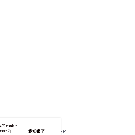
離島不適用)
查看運費
 cookie
kie 聲明
我知道了
官方APP