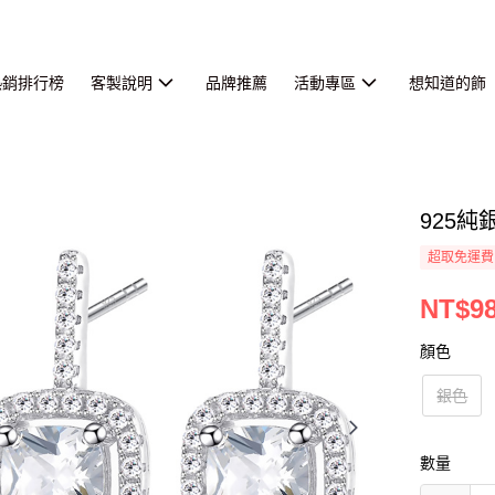
熱銷排行榜
客製說明
品牌推薦
活動專區
想知道的飾
925
超取免運費
NT$9
顏色
銀色
數量