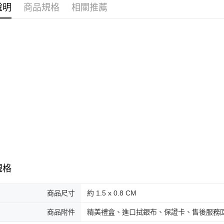
３．收到繳
說明
商品規格
相關推薦
耳環
9
／ATM／
付款後全
※ 請注意
免運費
耳環
女
絡購買商品
先享後付
7-11取貨
※ 交易是
是否繳費成
免運費
付客戶支
付款後7-1
【注意事
免運費
１．透過由
交易，需
7-11取貨
求債權轉
２．關於
免運費
https://aft
３．未成
黑貓宅急便
「AFTE
免運費
任。
４．使用「
規格
郵局掛號
即時審查
結果請求
免運費
５．嚴禁
商品尺寸
約 1.5 x 0.8 CM
形，恩沛
機車快遞(
動。
商品附件
精美禮盒、進口拭銀布、保證卡、售後服務
umka