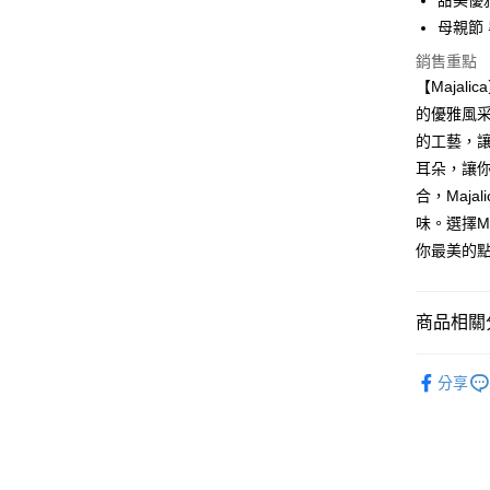
甜美優
元大商
兆豐國
聯邦商
匯豐（
Apple Pay
母親節
玉山商
台中商
元大商
聯邦商
台新國
華泰商
玉山商
銷售重點
街口支付
元大商
台灣樂
遠東國
台新國
【Majal
玉山商
永豐商
台灣樂
悠遊付
的優雅風采
台新國
星展（
台灣樂
的工藝，
中國信
Google Pa
耳朵，讓
全盈+PAY
合，Maj
味。選擇M
AFTEE先
你最美的
相關說明
【關於「A
ATM付款
AFTEE
便利好安
商品相關分
貨到付款
１．簡單
２．便利
Majalica
３．安心
分享
925銀飾
運送方式
【「AFT
１．於結帳
館長推薦
全家取貨
付」結帳
館長推薦
免運費
２．訂單