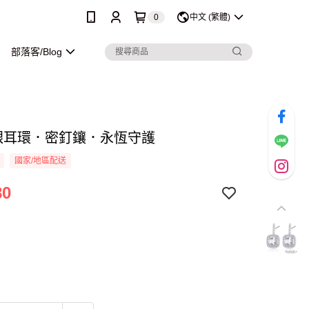
0
中文 (繁體)
部落客/Blog
純銀耳環．密釘鑲．永恆守護
國家/地區配送
80