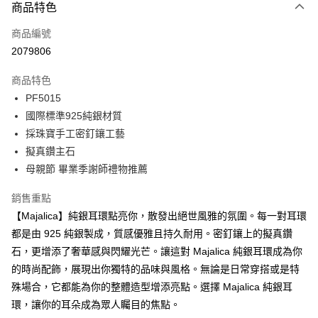
3 期 0 利率 每期
NT$426
21家銀行
商品特色
6 期 0 利率 每期
NT$213
21家銀行
合作金庫商業銀行
第一商業銀行
商品編號
華南商業銀行
彰化商業銀行
12 期 0 利率 每期
NT$106
21家銀行
合作金庫商業銀行
第一商業銀行
2079806
上海商業儲蓄銀行
台北富邦商業銀行
華南商業銀行
彰化商業銀行
24 期 0 利率 每期
NT$53
20家銀行
合作金庫商業銀行
第一商業銀行
國泰世華商業銀行
兆豐國際商業銀行
上海商業儲蓄銀行
台北富邦商業銀行
商品特色
華南商業銀行
彰化商業銀行
臺灣中小企業銀行
台中商業銀行
合作金庫商業銀行
第一商業銀行
超商取貨付款
國泰世華商業銀行
兆豐國際商業銀行
PF5015
上海商業儲蓄銀行
台北富邦商業銀行
匯豐（台灣）商業銀行
華泰商業銀行
華南商業銀行
彰化商業銀行
臺灣中小企業銀行
台中商業銀行
國泰世華商業銀行
兆豐國際商業銀行
國際標準925純銀材質
聯邦商業銀行
遠東國際商業銀行
LINE Pay
上海商業儲蓄銀行
台北富邦商業銀行
匯豐（台灣）商業銀行
華泰商業銀行
臺灣中小企業銀行
台中商業銀行
元大商業銀行
永豐商業銀行
採珠寶手工密釘鑲工藝
兆豐國際商業銀行
臺灣中小企業銀行
聯邦商業銀行
遠東國際商業銀行
匯豐（台灣）商業銀行
華泰商業銀行
Apple Pay
玉山商業銀行
星展（台灣）商業銀行
台中商業銀行
匯豐（台灣）商業銀行
擬真鑽主石
元大商業銀行
永豐商業銀行
聯邦商業銀行
遠東國際商業銀行
台新國際商業銀行
中國信託商業銀行
華泰商業銀行
聯邦商業銀行
玉山商業銀行
星展（台灣）商業銀行
母親節 畢業季謝師禮物推薦
街口支付
元大商業銀行
永豐商業銀行
台灣樂天信用卡公司
遠東國際商業銀行
元大商業銀行
台新國際商業銀行
中國信託商業銀行
玉山商業銀行
星展（台灣）商業銀行
永豐商業銀行
玉山商業銀行
台灣樂天信用卡公司
悠遊付
銷售重點
台新國際商業銀行
中國信託商業銀行
星展（台灣）商業銀行
台新國際商業銀行
【Majalica】純銀耳環點亮你，散發出絕世風雅的氛圍。每一對耳環
台灣樂天信用卡公司
中國信託商業銀行
台灣樂天信用卡公司
Google Pay
都是由 925 純銀製成，質感優雅且持久耐用。密釘鑲上的擬真鑽
全盈+PAY
石，更增添了奢華感與閃耀光芒。讓這對 Majalica 純銀耳環成為你
的時尚配飾，展現出你獨特的品味與風格。無論是日常穿搭或是特
AFTEE先享後付
殊場合，它都能為你的整體造型增添亮點。選擇 Majalica 純銀耳
相關說明
環，讓你的耳朵成為眾人矚目的焦點。
【關於「AFTEE先享後付」】