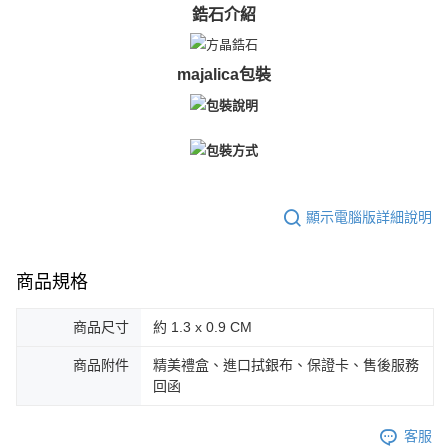
３．未成年的使用者請事先徵得法定代理人或監護人之同意方可使用
鋯石介紹
免運費
「AFTEE先享後付」，若未經同意申辦者引起之損失，本公司不負相關責
任。
郵局掛號
４．使用「AFTEE先享後付」時，將依據個別帳號之用戶狀況，依本公司即
majalica包裝
時審查核予不同之上限額度；若仍有額度不足之情形，本公司將視審查結果
免運費
請求用戶進行身份認證。
５．嚴禁一人註冊多個帳號或使用他人資訊註冊。若發現惡意使用之情形，
機車快遞(限大台北地區運費到付) 下單後請聯絡LINE官方帳號 @gi
恩沛科技股份有限公司將有權停止該用戶之使用額度並採取法律行動。
umka
免運費
黑貓到付(離島不適用)
顯示電腦版詳細說明
免運費
海外宅配
查看運費
商品規格
商品尺寸
約 1.3 x 0.9 CM
商品附件
精美禮盒、進口拭銀布、保證卡、售後服務
回函
客服