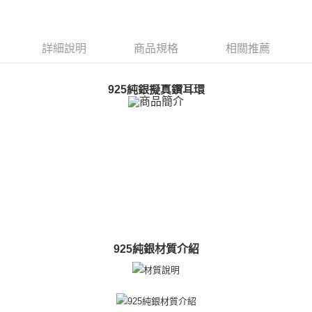
ATM付款
AFTEE先享後付是「在收到商品之後才付款」的支付方式。 讓您購物簡單
便利好安心！
貨到付款
１．簡單：不需註冊會員、不需綁卡、不需儲值。
２．便利：只要手機號碼，簡訊認證，即可結帳。
詳細說明
商品規格
相關推薦
３．安心：先確認商品／服務後，再付款。
運送方式
【「AFTEE先享後付」結帳流程】
全家取貨付款
925純銀擬真鑽耳環
１．於結帳方式選擇「AFTEE先享後付」後，將跳轉至「AFTEE先享後付」
免運費
結帳頁面，進行簡訊認證並確認金額後，即可完成結帳。
２．訂單成立數日內，您將收到繳費通知簡訊。
付款後全家取貨
３．收到繳費通知簡訊後14天內，點擊此簡訊中的連結，可透過四大超商／
ATM／網路銀行／等多元方式進行付款，方視為交易完成。
免運費
※ 請注意：結帳手續完成當下不需立刻繳費，但若您需要取消訂單，請聯絡
購買商品的店家。未經商家同意取消之訂單仍視為有效，需透過AFTEE先享
7-11取貨付款
後付繳納相關費用。
免運費
※ 交易是否成功請以「AFTEE先享後付 」之結帳頁面顯示為準，若有關於
是否繳費成功／繳費後需取消欲退款等相關疑問，請聯繫「AFTEE先享後付
客戶支援中心」
https://netprotections.freshdesk.com/support/home
付款後7-11取貨
免運費
【注意事項】
925純銀材質介紹
１．透過由恩沛科技股份有限公司提供之「AFTEE先享後付」服務完成之交
7-11取貨(快速到店)
易，需依本服務之必要範圍內提供個人資料，並將交易相關給付款項請求債
權轉讓予恩沛科技股份有限公司。
免運費
２．關於個人資料處理事宜，請瀏覽以下網址：
https://aftee.tw/terms/#terms3
黑貓宅急便-(離島請自行填寫住址)