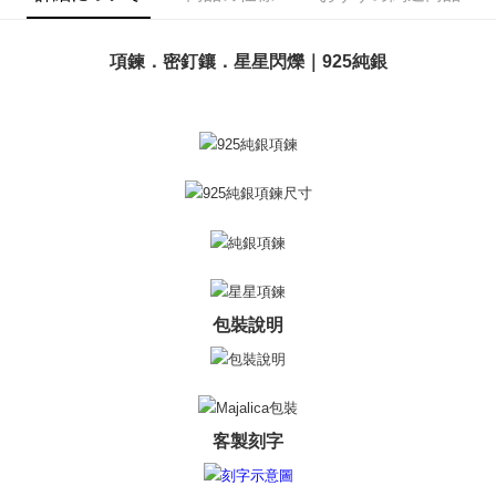
ATM払い
1.お支払い方法でAFTEE代金後払いを選択すると、携帯電話認証ウィンド
ウが表示されます。
代金引換
2.SMSで認証してお支払い手続を進めてください。
項鍊．密釘鑲．星星閃爍｜925純銀
3.注文するときのお支払いは不要です。商品はご指定の住所に配送されま
す。
配送方法
4.ご注文が完了すると、携帯に支払い通知のSMSが届きます。アプリ会員
の場合は、AFTEE アプリプッシュ通知が届きます。
全家取貨付款
5.商品受け取り時のお支払いは不要です。商品を確かめてから、SMSまた
送料無料
はアプリの通知に従って、4大コンビニ、またはATM/オンラインバンキン
グでお支払いください。
付款後全家取貨
代金納付期限は最短で 14 日以内ですので、ご注意ください。AFTEE アプ
送料無料
リをダウンロードして AFTEE 会員になるとお支払い期限を最長 45 日以内
まで延長できます。
7-11取貨付款
送料無料
お支払期限は、ショップが請求した期日と、AFTEEで延長できる日数をも
包裝說明
とに計算されます。AFTEEで注文すると、商品を受け取るまで支払い期限
付款後7-11取貨
を延長できますが、商品を期限内に受け取れない場合があります（例：予
約商品や商品到着日が比較的遅い商品）。そのため、商品到着の有無に関
送料無料
わらず、AFTEEで指定された期限内にお支払いください。
7-11取貨(快速到店)
二、支払い限度額
客製刻字
送料無料
1.初回 AFTEEを ご利用の際に、認証結果及び当社の審査の結果に基づ
き、限度額が設定されます。
2.決済金額は最低NT$20です。
黑貓宅急便-(離島請自行填寫住址)