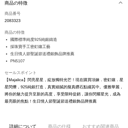
3回払い、金利0、毎回
NT$560
21行の銀行
商品の特徴
6回払い、金利0、毎回
NT$280
21行の銀行
合作金庫商業銀行
第一商業銀行
商品番号
華南商業銀行
彰化商業銀行
12回払い、金利0、毎回
NT$140
21行の銀行
合作金庫商業銀行
第一商業銀行
2083323
上海商業儲蓄銀行
台北富邦商業銀行
華南商業銀行
彰化商業銀行
24回払い、金利0、毎回
NT$70
20行の銀行
合作金庫商業銀行
第一商業銀行
国泰世華商業銀行
兆豐國際商業銀行
上海商業儲蓄銀行
台北富邦商業銀行
商品の特徴
華南商業銀行
彰化商業銀行
台湾中小企業銀行
台中商業銀行
合作金庫商業銀行
第一商業銀行
コンビニ店頭代金引換
国泰世華商業銀行
兆豐國際商業銀行
上海商業儲蓄銀行
台北富邦商業銀行
國際標準純度925純銀鑄造
HSBC(台湾)商業銀行
華泰商業銀行
華南商業銀行
彰化商業銀行
台湾中小企業銀行
台中商業銀行
国泰世華商業銀行
兆豐國際商業銀行
採珠寶手工密釘鑲工藝
聯邦商業銀行
遠東国際商業銀行
LINE Pay
上海商業儲蓄銀行
台北富邦商業銀行
HSBC(台湾)商業銀行
華泰商業銀行
台湾中小企業銀行
台中商業銀行
元大商業銀行
永豐商業銀行
兆豐國際商業銀行
台湾中小企業銀行
生日情人節聖誕節送禮銀飾品牌推薦
聯邦商業銀行
遠東国際商業銀行
HSBC(台湾)商業銀行
華泰商業銀行
Apple Pay
玉山商業銀行
星展(台湾)商業銀行
台中商業銀行
HSBC(台湾)商業銀行
PN5107
元大商業銀行
永豐商業銀行
聯邦商業銀行
遠東国際商業銀行
台新國際商業銀行
中国信託商業銀行
華泰商業銀行
聯邦商業銀行
玉山商業銀行
星展(台湾)商業銀行
JKOPAY
元大商業銀行
永豐商業銀行
台湾楽天クレジットカード会社
遠東国際商業銀行
元大商業銀行
セールスポイント
台新國際商業銀行
中国信託商業銀行
玉山商業銀行
星展(台湾)商業銀行
永豐商業銀行
玉山商業銀行
台湾楽天クレジットカード会社
Easy Wallet
【Majalica】閃亮星星，綻放獨特光芒！現在購買項鍊．密釘鑲．星
台新國際商業銀行
中国信託商業銀行
星展(台湾)商業銀行
台新國際商業銀行
星閃爍，925純銀打造，真實細膩的擬真鑽石點綴其中。優雅華麗，
台湾楽天クレジットカード会社
中国信託商業銀行
台湾楽天クレジットカード会社
Google Pay
將你的魅力提升至新的高度，享受限時促銷，讓你閃耀星光，成為
Plus Pay
最亮眼的焦點！生日情人節聖誕節送禮銀飾品牌推薦
AFTEE代金後払い
説明
一、 AFTEE代金後払いについて
詳細について
商品の仕様
おすすめ関連商品