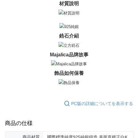
3.現在、台湾の会員のみご利用いただけます。
材質說明
送料無料
三、利用規約「AFTEE代金後払い」（以下当サービスという）はネットプ
郵局掛號
ロテクションズ（以下 AFTEE という）が提供し、AFTEEが代金を徴収し
ます。当サービスご利用の際に提供しなければならない個人情報（注文者
送料無料
の氏名、電話番号、受取人の氏名、電話番号、受取人住所を含むがこれに
限らない）は、AFTEEに渡され当サービスで必要な範囲内で利用されま
鋯石介紹
機車快遞(限大台北地區運費到付) 下單後請聯絡LINE官方帳號 @gi
す。AFTEEの個人情報の収集、処理、利用について、詳細はAFTEE公式ホ
umka
ームページの『個人情報の収集、処理及び利用に関する声明』をご参照く
ださい（
https://aftee.tw/privacypolicy/
）。
送料無料
Majalica品牌故事
AFTEEの初回ご利用の際に、審査を通過すれば、最高額がNT$10,000にな
黑貓到付(離島不適用)
ります。支払い期限を過ぎた場合、その金額に基づいて年利20%の遅延滞
送料無料
飾品如何保養
納金が加算されます。未成年の利用者は、事前に法定代理人または後見人
の同意を得ればAFTEEをご利用いただけます。
海外宅配
送料を確認
個人情報の処理、利用について疑問がある、または関連する法律の権利を
行使したい場合は、ネットプロテクションズ
cs_tw@netprotections.co.jp
にご連絡ください。上記に示した個人情報を、必要な購入注文書とあわせ
PC版の詳細についてを表示する
てAFTEEにご提供いただく、またはAFTEEにあなたの個人情報の収集、処
理、利用を許可することににご同意いただけない場合は、当サービスを選
択しないでください。
商品の仕様
商品材質
國際標準純度925純銀鑄造,表面直鍍正白K,