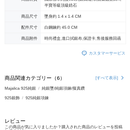
半寶等級頂級鋯石
商品尺寸
墜身約 1.4 x 1.4 CM
配件尺寸
白鋼鍊約 45.0 CM
商品附件
時尚禮盒,進口拭銀布,保證卡,售後服務回函
カスタマーサービス
商品関連カテゴリー（6）
[すべて表示]
Majalica 925純銀
純銀墜/純銀項鍊/擬真鑽
925銀飾
925純銀項鍊
レビュー
この商品が気に入りましたか？購入された商品のレビューを投稿