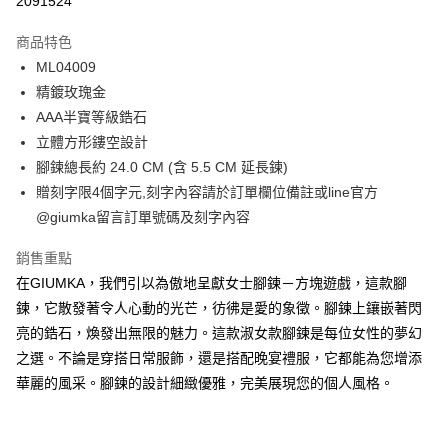
2091524
3 期 0 利率 每期
NT$262
21家銀行
商品特色
6 期 0 利率 每期
NT$131
21家銀行
合作金庫商業銀行
第一商業銀行
ML04009
華南商業銀行
彰化商業銀行
12 期 0 利率 每期
NT$65
21家銀行
合作金庫商業銀行
第一商業銀行
精鍍玫瑰金
上海商業儲蓄銀行
台北富邦商業銀行
華南商業銀行
彰化商業銀行
24 期 0 利率 每期
NT$32
20家銀行
合作金庫商業銀行
第一商業銀行
國泰世華商業銀行
兆豐國際商業銀行
AAA半寶等級鋯石
上海商業儲蓄銀行
台北富邦商業銀行
華南商業銀行
彰化商業銀行
臺灣中小企業銀行
台中商業銀行
合作金庫商業銀行
第一商業銀行
立體方形鏤空設計
超商取貨付款
國泰世華商業銀行
兆豐國際商業銀行
上海商業儲蓄銀行
台北富邦商業銀行
匯豐（台灣）商業銀行
華泰商業銀行
華南商業銀行
彰化商業銀行
臺灣中小企業銀行
台中商業銀行
腳鍊總長約 24.0 CM (含 5.5 CM 延長鍊)
國泰世華商業銀行
兆豐國際商業銀行
聯邦商業銀行
遠東國際商業銀行
LINE Pay
上海商業儲蓄銀行
台北富邦商業銀行
匯豐（台灣）商業銀行
華泰商業銀行
贈刻字限4個字元,刻字內容請於訂單欄位備註或line官方
臺灣中小企業銀行
台中商業銀行
元大商業銀行
永豐商業銀行
兆豐國際商業銀行
臺灣中小企業銀行
聯邦商業銀行
遠東國際商業銀行
匯豐（台灣）商業銀行
華泰商業銀行
@giumka留言訂單號碼及刻字內容
Apple Pay
玉山商業銀行
星展（台灣）商業銀行
台中商業銀行
匯豐（台灣）商業銀行
元大商業銀行
永豐商業銀行
聯邦商業銀行
遠東國際商業銀行
台新國際商業銀行
中國信託商業銀行
華泰商業銀行
聯邦商業銀行
玉山商業銀行
星展（台灣）商業銀行
街口支付
銷售重點
元大商業銀行
永豐商業銀行
台灣樂天信用卡公司
遠東國際商業銀行
元大商業銀行
台新國際商業銀行
中國信託商業銀行
玉山商業銀行
星展（台灣）商業銀行
在GIUMKA，我們引以為傲地呈獻女士腳鍊－方塊遊戲，這款腳
永豐商業銀行
玉山商業銀行
台灣樂天信用卡公司
悠遊付
台新國際商業銀行
中國信託商業銀行
鍊，它散發著令人心動的光芒，彷彿是愛的象徵。腳鍊上鑲嵌著閃
星展（台灣）商業銀行
台新國際商業銀行
台灣樂天信用卡公司
中國信託商業銀行
台灣樂天信用卡公司
Google Pay
亮的鋯石，煥發出無限的魅力。這款淑女款腳鍊是每位女性的夢幻
之選。不論是穿搭日常服飾，還是搭配晚宴禮服，它都能為您增添
全盈+PAY
華麗的風采。腳鍊的設計細緻優雅，完美展現您的個人風格。
AFTEE先享後付
相關說明