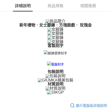
【關於「AFTEE先享後付」】
ATM付款
AFTEE先享後付是「在收到商品之後才付款」的支付方式。 讓您購物簡單
詳細說明
商品規格
相關推薦
便利好安心！
貨到付款
１．簡單：不需註冊會員、不需綁卡、不需儲值。
２．便利：只要手機號碼，簡訊認證，即可結帳。
３．安心：先確認商品／服務後，再付款。
新年禮物．女士腳鍊．方塊遊戲． 玫瑰金
運送方式
【「AFTEE先享後付」結帳流程】
全家取貨付款
１．於結帳方式選擇「AFTEE先享後付」後，將跳轉至「AFTEE先享後付」
免運費
結帳頁面，進行簡訊認證並確認金額後，即可完成結帳。
客製刻字
２．訂單成立數日內，您將收到繳費通知簡訊。
付款後全家取貨
３．收到繳費通知簡訊後14天內，點擊此簡訊中的連結，可透過四大超商／
ATM／網路銀行／等多元方式進行付款，方視為交易完成。
免運費
※ 請注意：結帳手續完成當下不需立刻繳費，但若您需要取消訂單，請聯絡
購買商品的店家。未經商家同意取消之訂單仍視為有效，需透過AFTEE先享
7-11取貨付款
後付繳納相關費用。
包裝說明
免運費
※ 交易是否成功請以「AFTEE先享後付 」之結帳頁面顯示為準，若有關於
是否繳費成功／繳費後需取消欲退款等相關疑問，請聯繫「AFTEE先享後付
客戶支援中心」
https://netprotections.freshdesk.com/support/home
付款後7-11取貨
材質說明
免運費
【注意事項】
１．透過由恩沛科技股份有限公司提供之「AFTEE先享後付」服務完成之交
7-11取貨(快速到店)
易，需依本服務之必要範圍內提供個人資料，並將交易相關給付款項請求債
權轉讓予恩沛科技股份有限公司。
免運費
顯示電腦版詳細說明
２．關於個人資料處理事宜，請瀏覽以下網址：