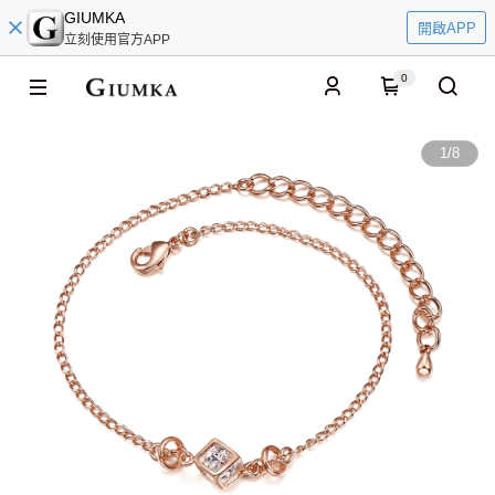
GIUMKA
開啟APP
立刻使用官方APP
0
1
/
8