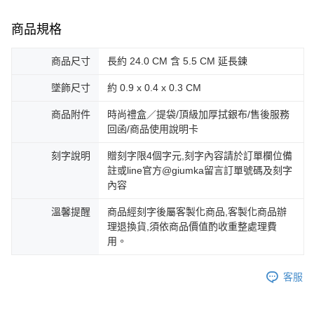
https://aftee.tw/terms/#terms3
黑貓宅急便-(離島請自行填寫住址)
３．未成年的使用者請事先徵得法定代理人或監護人之同意方可使用
免運費
商品規格
「AFTEE先享後付」，若未經同意申辦者引起之損失，本公司不負相關責
任。
郵局掛號
４．使用「AFTEE先享後付」時，將依據個別帳號之用戶狀況，依本公司即
商品尺寸
長約 24.0 CM 含 5.5 CM 延長鍊
時審查核予不同之上限額度；若仍有額度不足之情形，本公司將視審查結果
免運費
請求用戶進行身份認證。
墜飾尺寸
約 0.9 x 0.4 x 0.3 CM
５．嚴禁一人註冊多個帳號或使用他人資訊註冊。若發現惡意使用之情形，
機車快遞(限大台北地區運費到付) 下單後請聯絡LINE官方帳號 @gi
恩沛科技股份有限公司將有權停止該用戶之使用額度並採取法律行動。
umka
商品附件
時尚禮盒／提袋/頂級加厚拭銀布/售後服務
回函/商品使用說明卡
免運費
刻字說明
贈刻字限4個字元,刻字內容請於訂單欄位備
黑貓到付(離島不適用)
註或line官方@giumka留言訂單號碼及刻字
免運費
內容
海外宅配
查看運費
溫馨提醒
商品經刻字後屬客製化商品,客製化商品辦
理退換貨,須依商品價值酌收重整處理費
用。
客服