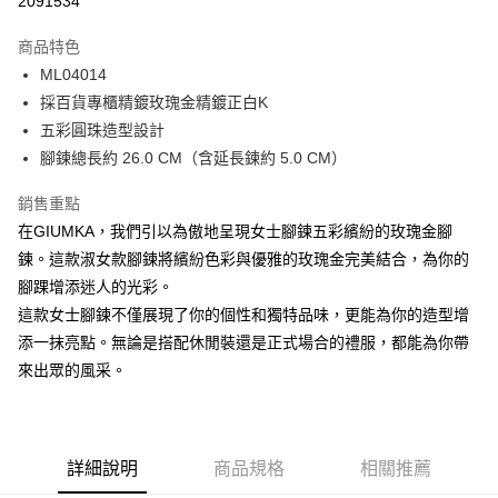
2091534
3 期 0 利率 每期
NT$229
21家銀行
商品特色
6 期 0 利率 每期
NT$114
21家銀行
合作金庫商業銀行
第一商業銀行
ML04014
華南商業銀行
彰化商業銀行
12 期 0 利率 每期
NT$57
21家銀行
合作金庫商業銀行
第一商業銀行
採百貨專櫃精鍍玫瑰金精鍍正白K
上海商業儲蓄銀行
台北富邦商業銀行
華南商業銀行
彰化商業銀行
24 期 0 利率 每期
NT$28
20家銀行
合作金庫商業銀行
第一商業銀行
國泰世華商業銀行
兆豐國際商業銀行
五彩圓珠造型設計
上海商業儲蓄銀行
台北富邦商業銀行
華南商業銀行
彰化商業銀行
臺灣中小企業銀行
台中商業銀行
合作金庫商業銀行
第一商業銀行
腳鍊總長約 26.0 CM（含延長鍊約 5.0 CM）
超商取貨付款
國泰世華商業銀行
兆豐國際商業銀行
上海商業儲蓄銀行
台北富邦商業銀行
匯豐（台灣）商業銀行
華泰商業銀行
華南商業銀行
彰化商業銀行
臺灣中小企業銀行
台中商業銀行
國泰世華商業銀行
兆豐國際商業銀行
聯邦商業銀行
遠東國際商業銀行
LINE Pay
上海商業儲蓄銀行
台北富邦商業銀行
銷售重點
匯豐（台灣）商業銀行
華泰商業銀行
臺灣中小企業銀行
台中商業銀行
元大商業銀行
永豐商業銀行
兆豐國際商業銀行
臺灣中小企業銀行
在GIUMKA，我們引以為傲地呈現女士腳鍊五彩繽紛的玫瑰金腳
聯邦商業銀行
遠東國際商業銀行
匯豐（台灣）商業銀行
華泰商業銀行
Apple Pay
玉山商業銀行
星展（台灣）商業銀行
台中商業銀行
匯豐（台灣）商業銀行
元大商業銀行
永豐商業銀行
鍊。這款淑女款腳鍊將繽紛色彩與優雅的玫瑰金完美結合，為你的
聯邦商業銀行
遠東國際商業銀行
台新國際商業銀行
中國信託商業銀行
華泰商業銀行
聯邦商業銀行
玉山商業銀行
星展（台灣）商業銀行
街口支付
腳踝增添迷人的光彩。
元大商業銀行
永豐商業銀行
台灣樂天信用卡公司
遠東國際商業銀行
元大商業銀行
台新國際商業銀行
中國信託商業銀行
玉山商業銀行
星展（台灣）商業銀行
這款女士腳鍊不僅展現了你的個性和獨特品味，更能為你的造型增
永豐商業銀行
玉山商業銀行
台灣樂天信用卡公司
悠遊付
台新國際商業銀行
中國信託商業銀行
添一抹亮點。無論是搭配休閒裝還是正式場合的禮服，都能為你帶
星展（台灣）商業銀行
台新國際商業銀行
台灣樂天信用卡公司
中國信託商業銀行
台灣樂天信用卡公司
Google Pay
來出眾的風采。
全盈+PAY
AFTEE先享後付
詳細說明
商品規格
相關推薦
相關說明