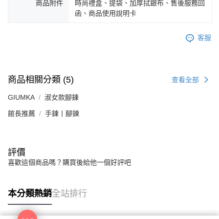
商品附件
時尚禮盒、提袋、加厚拭銀布、售後服務回
https://aftee.tw/terms/#terms3
黑貓宅急便-(離島請自行填寫住址)
３．未成年的使用者請事先徵得法定代理人或監護人之同意方可使用
函、商品使用說明卡
免運費
「AFTEE先享後付」，若未經同意申辦者引起之損失，本公司不負相關責
任。
郵局掛號
客服
４．使用「AFTEE先享後付」時，將依據個別帳號之用戶狀況，依本公司即
時審查核予不同之上限額度；若仍有額度不足之情形，本公司將視審查結果
免運費
請求用戶進行身份認證。
５．嚴禁一人註冊多個帳號或使用他人資訊註冊。若發現惡意使用之情形，
機車快遞(限大台北地區運費到付) 下單後請聯絡LINE官方帳號 @gi
恩沛科技股份有限公司將有權停止該用戶之使用額度並採取法律行動。
商品相關分類 (5)
umka
查看全部
免運費
GIUMKA
淑女款腳鍊
黑貓到付(離島不適用)
館長推薦
手鍊丨腳鍊
免運費
海外宅配
查看運費
評價
喜歡這個商品嗎？購買後給他一個好評吧
本分類熱銷
全站排行