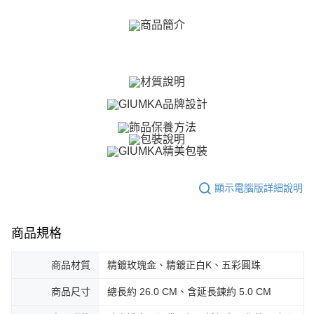
【關於「AFTEE先享後付」】
ATM付款
AFTEE先享後付是「在收到商品之後才付款」的支付方式。 讓您購物簡單
便利好安心！
貨到付款
１．簡單：不需註冊會員、不需綁卡、不需儲值。
２．便利：只要手機號碼，簡訊認證，即可結帳。
３．安心：先確認商品／服務後，再付款。
運送方式
【「AFTEE先享後付」結帳流程】
全家取貨付款
１．於結帳方式選擇「AFTEE先享後付」後，將跳轉至「AFTEE先享後付」
免運費
結帳頁面，進行簡訊認證並確認金額後，即可完成結帳。
２．訂單成立數日內，您將收到繳費通知簡訊。
付款後全家取貨
３．收到繳費通知簡訊後14天內，點擊此簡訊中的連結，可透過四大超商／
ATM／網路銀行／等多元方式進行付款，方視為交易完成。
免運費
※ 請注意：結帳手續完成當下不需立刻繳費，但若您需要取消訂單，請聯絡
購買商品的店家。未經商家同意取消之訂單仍視為有效，需透過AFTEE先享
7-11取貨付款
顯示電腦版詳細說明
後付繳納相關費用。
免運費
※ 交易是否成功請以「AFTEE先享後付 」之結帳頁面顯示為準，若有關於
是否繳費成功／繳費後需取消欲退款等相關疑問，請聯繫「AFTEE先享後付
客戶支援中心」
https://netprotections.freshdesk.com/support/home
付款後7-11取貨
商品規格
免運費
【注意事項】
商品材質
精鍍玫瑰金、精鍍正白K、五彩圓珠
１．透過由恩沛科技股份有限公司提供之「AFTEE先享後付」服務完成之交
7-11取貨(快速到店)
易，需依本服務之必要範圍內提供個人資料，並將交易相關給付款項請求債
商品尺寸
總長約 26.0 CM、含延長鍊約 5.0 CM
權轉讓予恩沛科技股份有限公司。
免運費
２．關於個人資料處理事宜，請瀏覽以下網址：