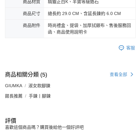
商品材質
精鍍正白K、半寶等級鋯石
https://aftee.tw/terms/#terms3
黑貓宅急便-(離島請自行填寫住址)
３．未成年的使用者請事先徵得法定代理人或監護人之同意方可使用
免運費
「AFTEE先享後付」，若未經同意申辦者引起之損失，本公司不負相關責
商品尺寸
總長約 29.0 CM、含延長鍊約 6.0 CM
任。
郵局掛號
４．使用「AFTEE先享後付」時，將依據個別帳號之用戶狀況，依本公司即
商品附件
時尚禮盒、提袋、加厚拭銀布、售後服務回
時審查核予不同之上限額度；若仍有額度不足之情形，本公司將視審查結果
免運費
函、商品使用說明卡
請求用戶進行身份認證。
５．嚴禁一人註冊多個帳號或使用他人資訊註冊。若發現惡意使用之情形，
機車快遞(限大台北地區運費到付) 下單後請聯絡LINE官方帳號 @gi
恩沛科技股份有限公司將有權停止該用戶之使用額度並採取法律行動。
客服
umka
免運費
黑貓到付(離島不適用)
商品相關分類 (5)
查看全部
免運費
GIUMKA
淑女款腳鍊
海外宅配
查看運費
館長推薦
手鍊丨腳鍊
評價
喜歡這個商品嗎？購買後給他一個好評吧