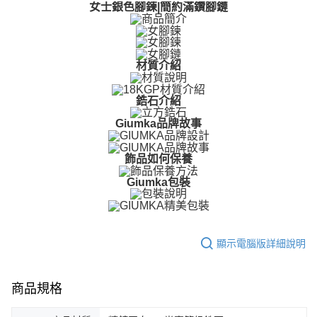
【關於「AFTEE先享後付」】
女士銀色腳鍊|簡約滿鑽腳鏈
ATM付款
AFTEE先享後付是「在收到商品之後才付款」的支付方式。 讓您購物簡單
便利好安心！
貨到付款
１．簡單：不需註冊會員、不需綁卡、不需儲值。
２．便利：只要手機號碼，簡訊認證，即可結帳。
材質介紹
３．安心：先確認商品／服務後，再付款。
運送方式
【「AFTEE先享後付」結帳流程】
全家取貨付款
鋯石介紹
１．於結帳方式選擇「AFTEE先享後付」後，將跳轉至「AFTEE先享後付」
免運費
結帳頁面，進行簡訊認證並確認金額後，即可完成結帳。
Giumka品牌故事
２．訂單成立數日內，您將收到繳費通知簡訊。
付款後全家取貨
３．收到繳費通知簡訊後14天內，點擊此簡訊中的連結，可透過四大超商／
ATM／網路銀行／等多元方式進行付款，方視為交易完成。
飾品如何保養
免運費
※ 請注意：結帳手續完成當下不需立刻繳費，但若您需要取消訂單，請聯絡
購買商品的店家。未經商家同意取消之訂單仍視為有效，需透過AFTEE先享
Giumka包裝
7-11取貨付款
後付繳納相關費用。
免運費
※ 交易是否成功請以「AFTEE先享後付 」之結帳頁面顯示為準，若有關於
是否繳費成功／繳費後需取消欲退款等相關疑問，請聯繫「AFTEE先享後付
客戶支援中心」
https://netprotections.freshdesk.com/support/home
付款後7-11取貨
顯示電腦版詳細說明
免運費
【注意事項】
１．透過由恩沛科技股份有限公司提供之「AFTEE先享後付」服務完成之交
7-11取貨(快速到店)
易，需依本服務之必要範圍內提供個人資料，並將交易相關給付款項請求債
商品規格
權轉讓予恩沛科技股份有限公司。
免運費
２．關於個人資料處理事宜，請瀏覽以下網址：