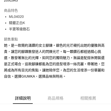
2091543
3 期 0 利率 每期
NT$229
21家銀行
商品特色
6 期 0 利率 每期
NT$114
21家銀行
合作金庫商業銀行
第一商業銀行
ML04020
華南商業銀行
彰化商業銀行
12 期 0 利率 每期
NT$57
21家銀行
合作金庫商業銀行
第一商業銀行
精鍍正白K
上海商業儲蓄銀行
台北富邦商業銀行
華南商業銀行
彰化商業銀行
24 期 0 利率 每期
NT$28
20家銀行
合作金庫商業銀行
第一商業銀行
國泰世華商業銀行
兆豐國際商業銀行
半寶等級鋯石
上海商業儲蓄銀行
台北富邦商業銀行
華南商業銀行
彰化商業銀行
臺灣中小企業銀行
台中商業銀行
合作金庫商業銀行
第一商業銀行
超商取貨付款
國泰世華商業銀行
兆豐國際商業銀行
上海商業儲蓄銀行
台北富邦商業銀行
銷售重點
匯豐（台灣）商業銀行
華泰商業銀行
華南商業銀行
彰化商業銀行
臺灣中小企業銀行
台中商業銀行
國泰世華商業銀行
兆豐國際商業銀行
聯邦商業銀行
遠東國際商業銀行
LINE Pay
上海商業儲蓄銀行
台北富邦商業銀行
她，是一款簡約滿鑽的女士腳鍊。銀色的光芒襯托出她的優雅與高
匯豐（台灣）商業銀行
華泰商業銀行
臺灣中小企業銀行
台中商業銀行
元大商業銀行
永豐商業銀行
兆豐國際商業銀行
臺灣中小企業銀行
貴，讓您的腳踝散發迷人的閃爍光芒。每一顆鑽石都經過精心挑
聯邦商業銀行
遠東國際商業銀行
匯豐（台灣）商業銀行
華泰商業銀行
Apple Pay
玉山商業銀行
星展（台灣）商業銀行
台中商業銀行
匯豐（台灣）商業銀行
元大商業銀行
永豐商業銀行
選，散發著無比的光輝，如同您的獨特魅力。無論是配搭休閒裝還
聯邦商業銀行
遠東國際商業銀行
台新國際商業銀行
中國信託商業銀行
華泰商業銀行
聯邦商業銀行
玉山商業銀行
星展（台灣）商業銀行
街口支付
是正式場合，這款腳鍊都能為您的造型增添一絲亮麗。帶著她，您
元大商業銀行
永豐商業銀行
台灣樂天信用卡公司
遠東國際商業銀行
元大商業銀行
台新國際商業銀行
中國信託商業銀行
玉山商業銀行
星展（台灣）商業銀行
將成為所有目光的焦點。讓她陪伴您，為您的生活增添一份華麗和
永豐商業銀行
玉山商業銀行
台灣樂天信用卡公司
悠遊付
台新國際商業銀行
中國信託商業銀行
自信。選擇GIUMKA，選擇品味與時尚。
星展（台灣）商業銀行
台新國際商業銀行
台灣樂天信用卡公司
中國信託商業銀行
台灣樂天信用卡公司
Google Pay
全盈+PAY
詳細說明
商品規格
相關推薦
AFTEE先享後付
相關說明