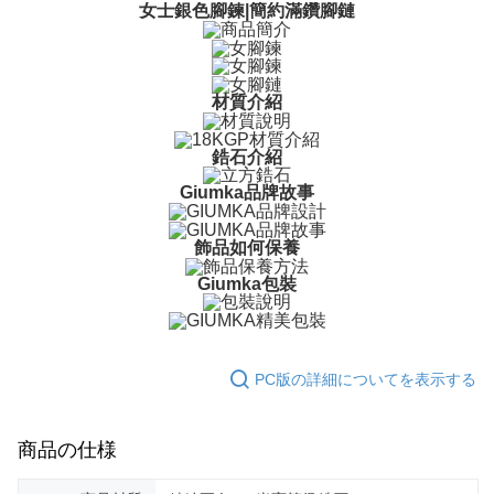
一、 AFTEE代金後払いについて
女士銀色腳鍊|簡約滿鑽腳鏈
ATM払い
1.お支払い方法でAFTEE代金後払いを選択すると、携帯電話認証ウィンド
ウが表示されます。
代金引換
2.SMSで認証してお支払い手続を進めてください。
3.注文するときのお支払いは不要です。商品はご指定の住所に配送されま
す。
材質介紹
配送方法
4.ご注文が完了すると、携帯に支払い通知のSMSが届きます。アプリ会員
の場合は、AFTEE アプリプッシュ通知が届きます。
全家取貨付款
鋯石介紹
5.商品受け取り時のお支払いは不要です。商品を確かめてから、SMSまた
送料無料
はアプリの通知に従って、4大コンビニ、またはATM/オンラインバンキン
Giumka品牌故事
グでお支払いください。
付款後全家取貨
代金納付期限は最短で 14 日以内ですので、ご注意ください。AFTEE アプ
飾品如何保養
送料無料
リをダウンロードして AFTEE 会員になるとお支払い期限を最長 45 日以内
まで延長できます。
Giumka包裝
7-11取貨付款
送料無料
お支払期限は、ショップが請求した期日と、AFTEEで延長できる日数をも
とに計算されます。AFTEEで注文すると、商品を受け取るまで支払い期限
付款後7-11取貨
を延長できますが、商品を期限内に受け取れない場合があります（例：予
PC版の詳細についてを表示する
約商品や商品到着日が比較的遅い商品）。そのため、商品到着の有無に関
送料無料
わらず、AFTEEで指定された期限内にお支払いください。
7-11取貨(快速到店)
二、支払い限度額
商品の仕様
送料無料
1.初回 AFTEEを ご利用の際に、認証結果及び当社の審査の結果に基づ
き、限度額が設定されます。