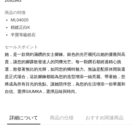
2091543
3回払い、金利0、毎回
NT$229
21行の銀行
商品の特徴
6回払い、金利0、毎回
NT$114
21行の銀行
合作金庫商業銀行
第一商業銀行
ML04020
華南商業銀行
彰化商業銀行
12回払い、金利0、毎回
NT$57
21行の銀行
合作金庫商業銀行
第一商業銀行
精鍍正白K
上海商業儲蓄銀行
台北富邦商業銀行
華南商業銀行
彰化商業銀行
24回払い、金利0、毎回
NT$28
20行の銀行
合作金庫商業銀行
第一商業銀行
国泰世華商業銀行
兆豐國際商業銀行
半寶等級鋯石
上海商業儲蓄銀行
台北富邦商業銀行
華南商業銀行
彰化商業銀行
台湾中小企業銀行
台中商業銀行
合作金庫商業銀行
第一商業銀行
コンビニ店頭代金引換
国泰世華商業銀行
兆豐國際商業銀行
上海商業儲蓄銀行
台北富邦商業銀行
HSBC(台湾)商業銀行
華泰商業銀行
セールスポイント
華南商業銀行
彰化商業銀行
台湾中小企業銀行
台中商業銀行
国泰世華商業銀行
兆豐國際商業銀行
聯邦商業銀行
遠東国際商業銀行
LINE Pay
上海商業儲蓄銀行
台北富邦商業銀行
她，是一款簡約滿鑽的女士腳鍊。銀色的光芒襯托出她的優雅與高
HSBC(台湾)商業銀行
華泰商業銀行
台湾中小企業銀行
台中商業銀行
元大商業銀行
永豐商業銀行
兆豐國際商業銀行
台湾中小企業銀行
聯邦商業銀行
遠東国際商業銀行
貴，讓您的腳踝散發迷人的閃爍光芒。每一顆鑽石都經過精心挑
HSBC(台湾)商業銀行
華泰商業銀行
Apple Pay
玉山商業銀行
星展(台湾)商業銀行
台中商業銀行
HSBC(台湾)商業銀行
元大商業銀行
永豐商業銀行
選，散發著無比的光輝，如同您的獨特魅力。無論是配搭休閒裝還
聯邦商業銀行
遠東国際商業銀行
台新國際商業銀行
中国信託商業銀行
華泰商業銀行
聯邦商業銀行
玉山商業銀行
星展(台湾)商業銀行
JKOPAY
元大商業銀行
永豐商業銀行
是正式場合，這款腳鍊都能為您的造型增添一絲亮麗。帶著她，您
台湾楽天クレジットカード会社
遠東国際商業銀行
元大商業銀行
台新國際商業銀行
中国信託商業銀行
玉山商業銀行
星展(台湾)商業銀行
將成為所有目光的焦點。讓她陪伴您，為您的生活增添一份華麗和
永豐商業銀行
玉山商業銀行
台湾楽天クレジットカード会社
Easy Wallet
台新國際商業銀行
中国信託商業銀行
星展(台湾)商業銀行
台新國際商業銀行
自信。選擇GIUMKA，選擇品味與時尚。
台湾楽天クレジットカード会社
中国信託商業銀行
台湾楽天クレジットカード会社
Google Pay
Plus Pay
詳細について
商品の仕様
おすすめ関連商品
AFTEE代金後払い
説明