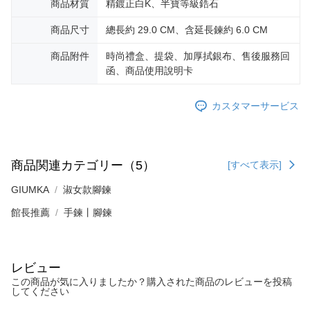
2.決済金額は最低NT$20です。
黑貓宅急便-(離島請自行填寫住址)
商品材質
精鍍正白K、半寶等級鋯石
3.現在、台湾の会員のみご利用いただけます。
送料無料
商品尺寸
總長約 29.0 CM、含延長鍊約 6.0 CM
三、利用規約「AFTEE代金後払い」（以下当サービスという）はネットプ
郵局掛號
ロテクションズ（以下 AFTEE という）が提供し、AFTEEが代金を徴収し
商品附件
時尚禮盒、提袋、加厚拭銀布、售後服務回
ます。当サービスご利用の際に提供しなければならない個人情報（注文者
送料無料
函、商品使用說明卡
の氏名、電話番号、受取人の氏名、電話番号、受取人住所を含むがこれに
限らない）は、AFTEEに渡され当サービスで必要な範囲内で利用されま
機車快遞(限大台北地區運費到付) 下單後請聯絡LINE官方帳號 @gi
す。AFTEEの個人情報の収集、処理、利用について、詳細はAFTEE公式ホ
カスタマーサービス
umka
ームページの『個人情報の収集、処理及び利用に関する声明』をご参照く
ださい（
https://aftee.tw/privacypolicy/
）。
送料無料
AFTEEの初回ご利用の際に、審査を通過すれば、最高額がNT$10,000にな
黑貓到付(離島不適用)
商品関連カテゴリー（5）
ります。支払い期限を過ぎた場合、その金額に基づいて年利20%の遅延滞
[すべて表示]
送料無料
納金が加算されます。未成年の利用者は、事前に法定代理人または後見人
の同意を得ればAFTEEをご利用いただけます。
GIUMKA
淑女款腳鍊
海外宅配
送料を確認
館長推薦
手鍊丨腳鍊
個人情報の処理、利用について疑問がある、または関連する法律の権利を
行使したい場合は、ネットプロテクションズ
cs_tw@netprotections.co.jp
にご連絡ください。上記に示した個人情報を、必要な購入注文書とあわせ
てAFTEEにご提供いただく、またはAFTEEにあなたの個人情報の収集、処
理、利用を許可することににご同意いただけない場合は、当サービスを選
レビュー
択しないでください。
この商品が気に入りましたか？購入された商品のレビューを投稿
してください