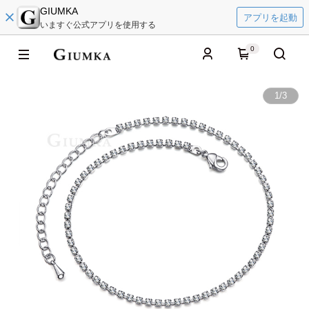
GIUMKA
アプリを起動
いますぐ公式アプリを使用する
0
1
/
3