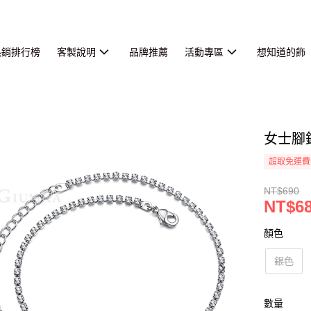
熱銷排行榜
客製說明
品牌推薦
活動專區
想知道的飾
女士腳
超取免運費
NT$690
NT$6
顏色
銀色
數量