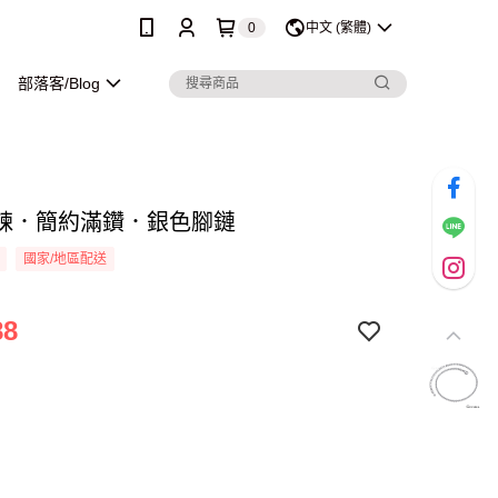
0
中文 (繁體)
部落客/Blog
鍊．簡約滿鑽．銀色腳鏈
國家/地區配送
88