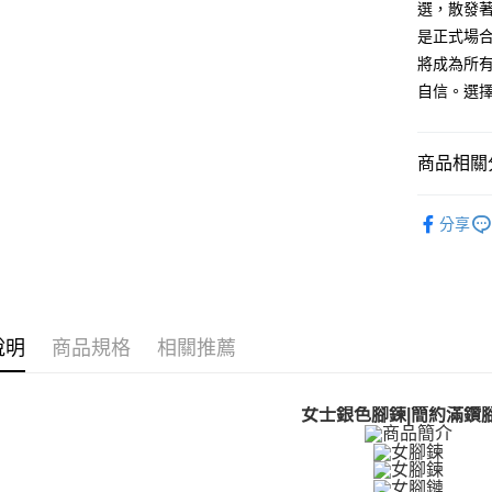
聯邦商
LINE Pay
上海商
選，散發
匯豐（
臺灣中
元大商
兆豐國
聯邦商
是正式場
匯豐（
Apple Pay
玉山商
台中商
元大商
將成為所
聯邦商
台新國
華泰商
玉山商
街口支付
元大商
自信。選擇
台灣樂
遠東國
台新國
玉山商
永豐商
台灣樂
悠遊付
台新國
星展（
台灣樂
商品相關分
中國信
Google Pa
GIUMKA
全盈+PAY
分享
館長推薦
AFTEE先
相關說明
館長推薦
【關於「A
ATM付款
腳鍊
精
AFTEE
便利好安
說明
商品規格
相關推薦
腳鍊
女
貨到付款
１．簡單
２．便利
３．安心
女士銀色腳鍊|簡約滿鑽
運送方式
【「AFT
１．於結帳
全家取貨
付」結帳