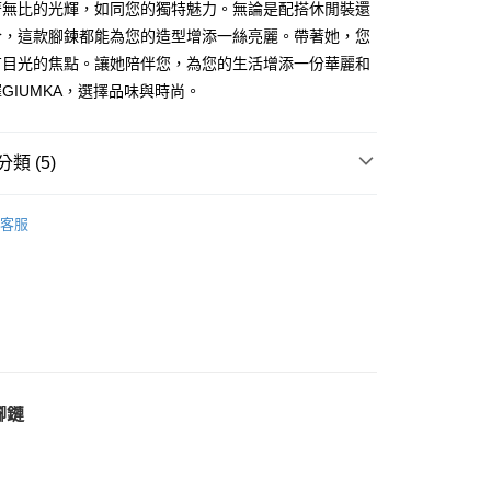
業銀行
遠東國際商業銀行
業儲蓄銀行
台北富邦商業銀行
著無比的光輝，如同您的獨特魅力。無論是配搭休閒裝還
台灣）商業銀行
華泰商業銀行
小企業銀行
台中商業銀行
業銀行
永豐商業銀行
際商業銀行
臺灣中小企業銀行
業銀行
遠東國際商業銀行
合，這款腳鍊都能為您的造型增添一絲亮麗。帶著她，您
台灣）商業銀行
華泰商業銀行
業銀行
星展（台灣）商業銀行
業銀行
匯豐（台灣）商業銀行
業銀行
永豐商業銀行
有目光的焦點。讓她陪伴您，為您的生活增添一份華麗和
業銀行
遠東國際商業銀行
際商業銀行
中國信託商業銀行
業銀行
聯邦商業銀行
業銀行
星展（台灣）商業銀行
業銀行
永豐商業銀行
GIUMKA，選擇品味與時尚。
天信用卡公司
際商業銀行
元大商業銀行
際商業銀行
中國信託商業銀行
業銀行
星展（台灣）商業銀行
業銀行
玉山商業銀行
天信用卡公司
際商業銀行
中國信託商業銀行
台灣）商業銀行
台新國際商業銀行
天信用卡公司
類 (5)
託商業銀行
台灣樂天信用卡公司
y
淑女款腳鍊
客服
手鍊丨腳鍊
享後付
情人禮優惠2件1314
FTEE先享後付」】
鍍K金飾 腳鍊
先享後付是「在收到商品之後才付款」的支付方式。 讓您購物簡單
心！
生 腳鍊
：不需註冊會員、不需綁卡、不需儲值。
：只要手機號碼，簡訊認證，即可結帳。
：先確認商品／服務後，再付款。
腳鏈
EE先享後付」結帳流程】
方式選擇「AFTEE先享後付」後，將跳轉至「AFTEE先享後
付款
頁面，進行簡訊認證並確認金額後，即可完成結帳。