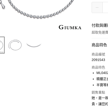
付款與運
超取免運
付款方式
商品特色
信用卡一
商品編號
2091543
信用卡分
商品特色
3 期 
ML040
6 期 
合作金
精鍍正
華南商
12 期
半寶等
合作金
上海商
華南商
24 期
合作金
銷售重點
國泰世
上海商
華南商
她，是一
臺灣中
合作金
超商取貨
國泰世
上海商
匯豐（
貴，讓您
華南商
臺灣中
國泰世