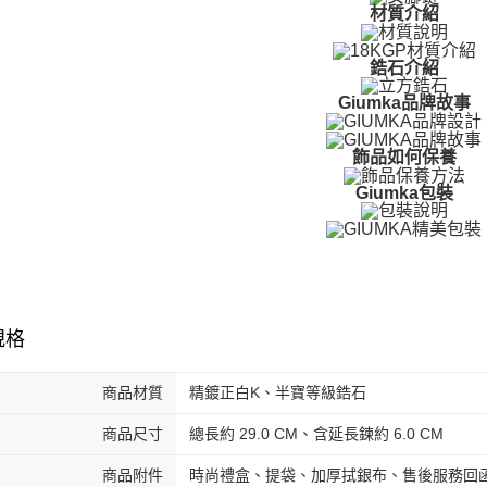
免運費
２．訂單
材質介紹
３．收到繳
／ATM／
付款後全
※ 請注意
鋯石介紹
免運費
絡購買商品
先享後付
Giumka品牌故事
7-11取貨
※ 交易是
是否繳費成
免運費
飾品如何保養
付客戶支
付款後7-1
Giumka包裝
【注意事
免運費
１．透過由
交易，需
7-11取貨
求債權轉
２．關於
免運費
https://aft
３．未成
黑貓宅急便
「AFTE
規格
免運費
任。
４．使用「
郵局掛號
商品材質
精鍍正白K、半寶等級鋯石
即時審查
結果請求
免運費
５．嚴禁
商品尺寸
總長約 29.0 CM、含延長鍊約 6.0 CM
形，恩沛
機車快遞(
動。
商品附件
時尚禮盒、提袋、加厚拭銀布、售後服務回