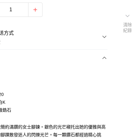
清除
紀錄
送方式
費
次付款
期付款
0 利率 每期
NT$229
21家銀行
20
0 利率 每期
NT$114
21家銀行
庫商業銀行
第一商業銀行
白K
業銀行
彰化商業銀行
 0 利率 每期
NT$57
21家銀行
級鋯石
庫商業銀行
第一商業銀行
業儲蓄銀行
台北富邦商業銀行
業銀行
彰化商業銀行
 0 利率 每期
NT$28
20家銀行
庫商業銀行
第一商業銀行
華商業銀行
兆豐國際商業銀行
業儲蓄銀行
台北富邦商業銀行
業銀行
彰化商業銀行
款簡約滿鑽的女士腳鍊。銀色的光芒襯托出她的優雅與高
小企業銀行
台中商業銀行
庫商業銀行
第一商業銀行
付款
華商業銀行
兆豐國際商業銀行
業儲蓄銀行
台北富邦商業銀行
台灣）商業銀行
華泰商業銀行
的腳踝散發迷人的閃爍光芒。每一顆鑽石都經過精心挑
業銀行
彰化商業銀行
小企業銀行
台中商業銀行
華商業銀行
兆豐國際商業銀行