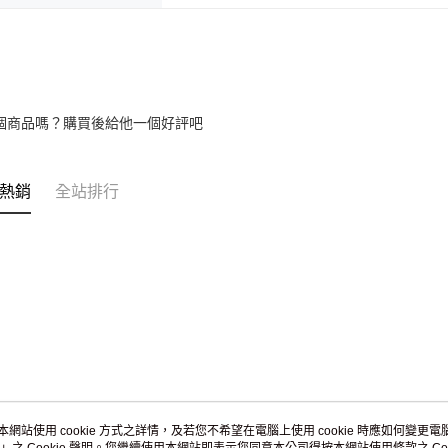
umka
免運費
黑貓到付(
免運費
個商品嗎？購買後給他一個好評吧
海外宅配
熱銷
全站排行
本網站使用 cookie 方式之詳情，及若您不希望在電腦上使用 cookie 時應如何變更電腦的