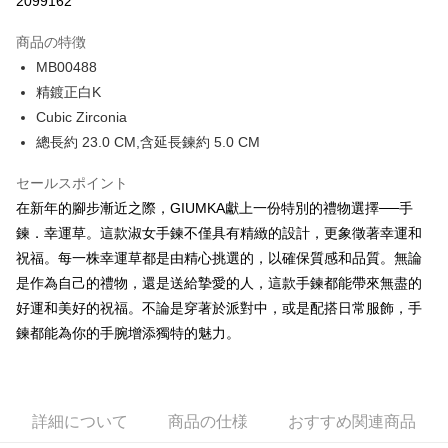
2099162
3回払い、金利0、毎回
NT$262
21行の銀行
商品の特徴
6回払い、金利0、毎回
NT$131
21行の銀行
合作金庫商業銀行
第一商業銀行
MB00488
華南商業銀行
彰化商業銀行
12回払い、金利0、毎回
NT$65
21行の銀行
合作金庫商業銀行
第一商業銀行
精鍍正白K
上海商業儲蓄銀行
台北富邦商業銀行
華南商業銀行
彰化商業銀行
24回払い、金利0、毎回
NT$32
20行の銀行
合作金庫商業銀行
第一商業銀行
国泰世華商業銀行
兆豐國際商業銀行
Cubic Zirconia
上海商業儲蓄銀行
台北富邦商業銀行
華南商業銀行
彰化商業銀行
台湾中小企業銀行
台中商業銀行
合作金庫商業銀行
第一商業銀行
總長約 23.0 CM,含延長鍊約 5.0 CM
コンビニ店頭代金引換
国泰世華商業銀行
兆豐國際商業銀行
上海商業儲蓄銀行
台北富邦商業銀行
HSBC(台湾)商業銀行
華泰商業銀行
華南商業銀行
彰化商業銀行
台湾中小企業銀行
台中商業銀行
国泰世華商業銀行
兆豐國際商業銀行
聯邦商業銀行
遠東国際商業銀行
LINE Pay
上海商業儲蓄銀行
台北富邦商業銀行
セールスポイント
HSBC(台湾)商業銀行
華泰商業銀行
台湾中小企業銀行
台中商業銀行
元大商業銀行
永豐商業銀行
兆豐國際商業銀行
台湾中小企業銀行
聯邦商業銀行
遠東国際商業銀行
在新年的腳步漸近之際，GIUMKA獻上一份特別的禮物選擇──手
HSBC(台湾)商業銀行
華泰商業銀行
Apple Pay
玉山商業銀行
星展(台湾)商業銀行
台中商業銀行
HSBC(台湾)商業銀行
元大商業銀行
永豐商業銀行
鍊．幸運草。這款淑女手鍊不僅具有精緻的設計，更象徵著幸運和
聯邦商業銀行
遠東国際商業銀行
台新國際商業銀行
中国信託商業銀行
華泰商業銀行
聯邦商業銀行
玉山商業銀行
星展(台湾)商業銀行
JKOPAY
元大商業銀行
永豐商業銀行
祝福。每一株幸運草都是由精心挑選的，以確保質感和品質。無論
台湾楽天クレジットカード会社
遠東国際商業銀行
元大商業銀行
台新國際商業銀行
中国信託商業銀行
玉山商業銀行
星展(台湾)商業銀行
是作為自己的禮物，還是送給摯愛的人，這款手鍊都能帶來無盡的
永豐商業銀行
玉山商業銀行
台湾楽天クレジットカード会社
Easy Wallet
台新國際商業銀行
中国信託商業銀行
星展(台湾)商業銀行
台新國際商業銀行
好運和美好的祝福。不論是穿著於派對中，或是配搭日常服飾，手
台湾楽天クレジットカード会社
中国信託商業銀行
台湾楽天クレジットカード会社
Google Pay
鍊都能為你的手腕增添獨特的魅力。
Plus Pay
AFTEE代金後払い
詳細について
商品の仕様
おすすめ関連商品
説明