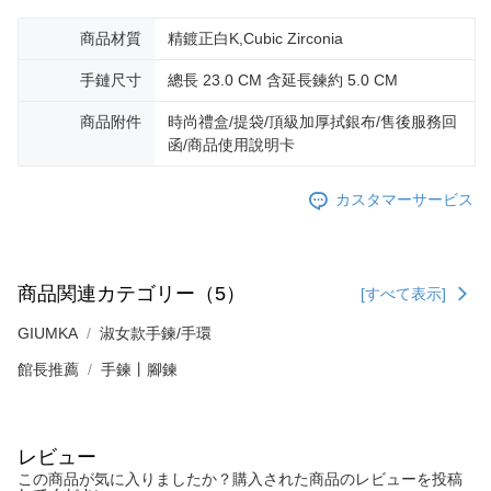
商品材質
精鍍正白K,Cubic Zirconia
手鏈尺寸
總長 23.0 CM 含延長鍊約 5.0 CM
商品附件
時尚禮盒/提袋/頂級加厚拭銀布/售後服務回
函/商品使用說明卡
カスタマーサービス
商品関連カテゴリー（5）
[すべて表示]
GIUMKA
淑女款手鍊/手環
館長推薦
手鍊丨腳鍊
レビュー
この商品が気に入りましたか？購入された商品のレビューを投稿