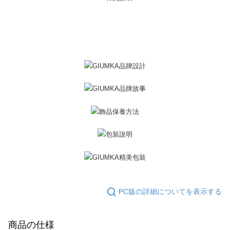
2.決済金額は最低NT$20です。
黑貓宅急便-(離島請自行填寫住址)
3.現在、台湾の会員のみご利用いただけます。
送料無料
三、利用規約「AFTEE代金後払い」（以下当サービスという）はネットプ
郵局掛號
ロテクションズ（以下 AFTEE という）が提供し、AFTEEが代金を徴収し
ます。当サービスご利用の際に提供しなければならない個人情報（注文者
送料無料
の氏名、電話番号、受取人の氏名、電話番号、受取人住所を含むがこれに
限らない）は、AFTEEに渡され当サービスで必要な範囲内で利用されま
機車快遞(限大台北地區運費到付) 下單後請聯絡LINE官方帳號 @gi
す。AFTEEの個人情報の収集、処理、利用について、詳細はAFTEE公式ホ
umka
ームページの『個人情報の収集、処理及び利用に関する声明』をご参照く
ださい（
https://aftee.tw/privacypolicy/
）。
送料無料
AFTEEの初回ご利用の際に、審査を通過すれば、最高額がNT$10,000にな
黑貓到付(離島不適用)
ります。支払い期限を過ぎた場合、その金額に基づいて年利20%の遅延滞
送料無料
納金が加算されます。未成年の利用者は、事前に法定代理人または後見人
の同意を得ればAFTEEをご利用いただけます。
海外宅配
送料を確認
個人情報の処理、利用について疑問がある、または関連する法律の権利を
行使したい場合は、ネットプロテクションズ
cs_tw@netprotections.co.jp
にご連絡ください。上記に示した個人情報を、必要な購入注文書とあわせ
てAFTEEにご提供いただく、またはAFTEEにあなたの個人情報の収集、処
PC版の詳細についてを表示する
理、利用を許可することににご同意いただけない場合は、当サービスを選
択しないでください。
商品の仕様