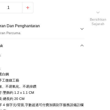
Bersihkan
Sejarah
ran Dan Penghantaran
aran Percuma
Pembayaran
uk
t (Bayaran Penuh)
k
ad Kredit
k
ran pada kadar faedah 0,
NT$229
setiap ansuran
選白鋼
21 Bank
ran pada kadar faedah 0,
NT$114
setiap
an Cooperative Bank
Bank Komersial Pertama
手工微鑲工藝
Nan Commercial
Chang Hwa Commercial
n
21 Bank
敏、不易氧化、不易掉鑽
k
Bank
uran pada kadar faedah 0,
NT$57
setiap ansuran
Cooperative Bank
Bank Komersial Pertama
墜飾約 1.2 x 1.1 CM
Shanghai
Bank Komersial Taipei
n Commercial Bank
Chang Hwa Commercial Bank
21 Bank
uran pada kadar faedah 0,
NT$28
setiap
:總長約 20 CM
an Cooperative Bank
Bank Komersial Pertama
ercial & Savings
Fubon
anghai Commercial &
Bank Komersial Taipei Fubon
Nan Commercial
Chang Hwa Commercial
n
k
20 Bank
字 4 個字元/背面,字數超過可付費加購刻字服務請備註欄
s Bank
k
Bank
 Cathay United
Mega International