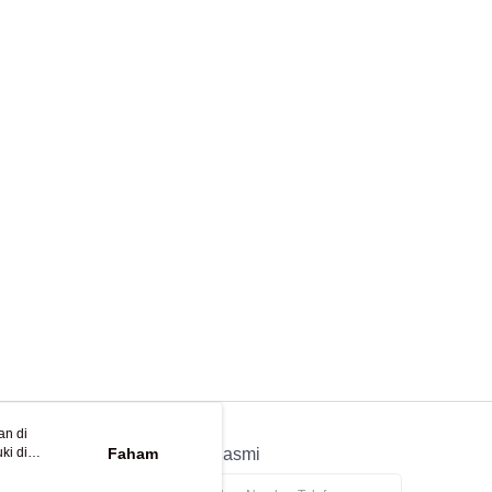
an di
ki di
n
Faham
APP Rasmi
ya anda
tapan kuki