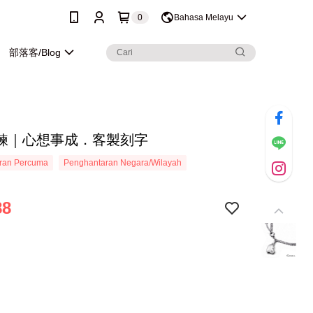
0
Bahasa Melayu
部落客/Blog
鍊｜心想事成．客製刻字
ran Percuma
Penghantaran Negara/Wilayah
88