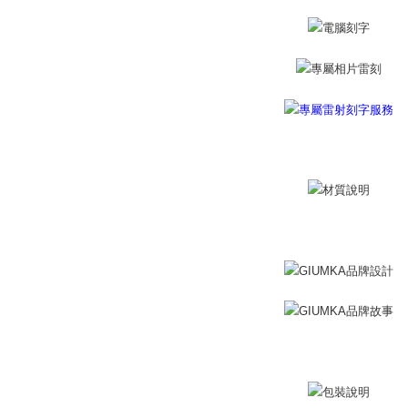
berdasarka
機車快遞(
2. Amaun p
umka
3. Pada ma
Penghanta
Ketiga, Sy
Perkhidma
黑貓到付(
NP Taiwan
Penghanta
akan meng
pembeli, n
海外宅配
untuk peng
Pengumpul
(https://aft
Jumlah yan
kelulusan 
pembayara
20% setah
mendapatk
untuk men
Sila hubun
mempunyai
penggunaan
peribadi y
digunakan 