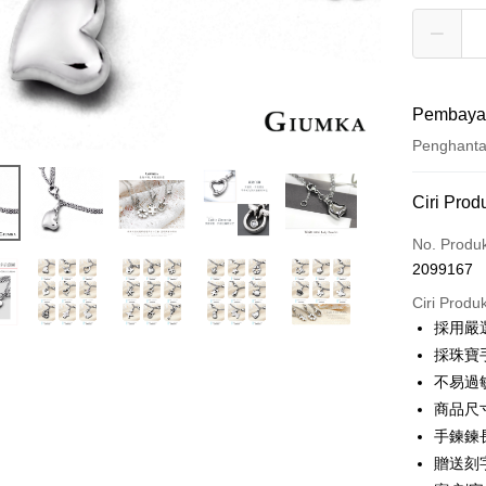
Pembaya
Penghant
Kaedah 
Ciri Prod
Kad Kredi
No. Produ
2099167
Ansuran K
Ciri Produ
3 ansu
採用嚴
6 ansu
Taiw
採珠寶
Hua 
ansura
不易過
Ban
12 ans
Taiwan 
商品尺寸:
The 
Hua Na
24 ans
手鍊鍊長
Taiw
Comm
The Sh
Hua 
ansura
Ban
贈送刻
Saving
Ban
Bank