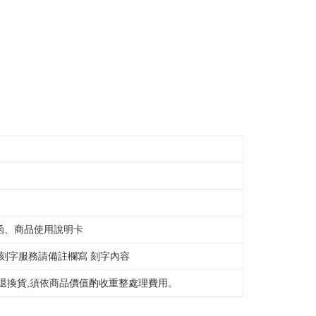
函、商品使用說明卡
購刻字服務請備註欄寫 刻字內容
退換貨,須依商品價值酌收重整處理費用。