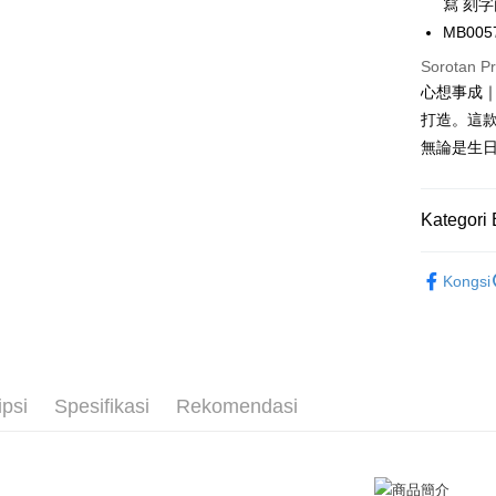
寫 刻
Taiwan 
Bank Ca
Pengambil
The 
MB005
Hua Na
Comm
Taiw
LINE Pay
The Sh
Taiwan 
Sorotan P
Ban
Saving
HSBC Ba
Bank
HSBC
心想事成｜
Apple Pay
Mega In
Union B
Limi
打造。這
Bank
Yuanta
Taiw
Unio
JKOPAY
無論是生
Taichu
Bank K
Hwatai
Bank An
Easy Walle
HSBC
Yuan
Far Eas
Syarika
Limi
Bank
Kategori 
Bank S
Google Pa
Taiwan
Unio
Bank
DBS Ba
Tais
Plus PAY
GIUMKA
Bank C
Yuan
Syari
Kongsi
抗過敏白
Bank
Raku
AFTEE
Bank
Deskripsi
館長推薦
Tais
Pertama, 
Pemindah
Syari
Kemudian
手環/手鍊
1. Dengan
Raku
ipsi
Spesifikasi
Rekomendasi
Tunai sem
手環/手鍊
pengesaha
2. Anda b
3. Tiada b
dihantar k
Pilihan 
4. Setela