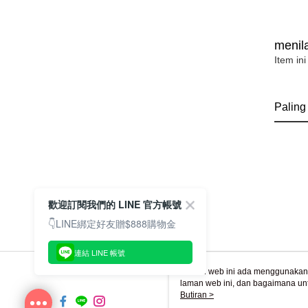
menila
Item ini
Paling
歡迎訂閱我們的 LINE 官方帳號
👇LINE綁定好友贈$888購物金
連結 LINE 帳號
Laman web ini ada menggunakan k
laman web ini, dan bagaimana un
komputer anda, sila rujuk penera
Butiran >
ingin mengetahui secara terperin