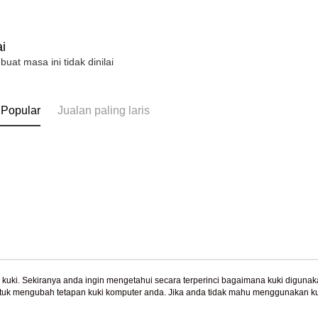
i
 buat masa ini tidak dinilai
 Popular
Jualan paling laris
uki. Sekiranya anda ingin mengetahui secara terperinci bagaimana kuki digunak
tuk mengubah tetapan kuki komputer anda. Jika anda tidak mahu menggunakan ku
Tentang Kami
Khidmat Pelangga
ngan mengenai kuki.
Dasar Privasi
Laman web ini ada menggunakan kuki. Sekiran
Cerita Kami
Panduan Beli-Belah
ci bagaimana kuki digunakan di laman web ini, dan bagaimana untuk mengubah te