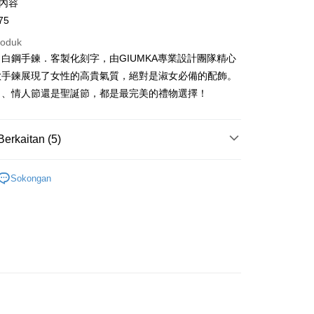
字內容
Cooperative Bank
Bank Komersial Pertama
thay United
Mega International Commercial
an di Kedai Serbaneka
Shanghai
Bank Komersial Taipei
Commercial Bank
75
n Commercial Bank
Chang Hwa Commercial Bank
Bank
ercial & Savings
Fubon
an Business Bank
Taichung Commercial
anghai Commercial &
Bank Komersial Taipei Fubon
Business Bank
Taichung Commercial Bank
roduk
k
Bank
s Bank
nk (Taiwan) Limited
Hwatai Bank
 Cathay United
Mega International
 Bank (Taiwan)
Hwatai Bank
白鋼手鍊．客製化刻字，由GIUMKA專業設計團隊精心
ternational Commercial
Taiwan Business Bank
ank of Taiwan
Far Eastern International Bank
Commercial Bank
ted
款手鍊展現了女性的高貴氣質，絕對是淑女必備的配飾。
 Commercial Bank
Bank SinoPac
an Business Bank
Taichung Commercial
n Bank of Taiwan
Far Eastern International
日、情人節還是聖誕節，都是最完美的禮物選擇！
ng Commercial Bank
HSBC Bank (Taiwan) Limited
omersial E.SUN
DBS Bank
Bank
Bank
 Bank
Union Bank of Taiwan
tarabangsa Taishin
Bank CTBC
t
 Bank (Taiwan)
Hwatai Bank
ta Commercial Bank
Bank SinoPac
tern International Bank
Yuanta Commercial Bank
t Kad Kredit Rakuten
ted
 Komersial E.SUN
DBS Bank
Berkaitan (5)
inoPac
Bank Komersial E.SUN
y
n Bank of Taiwan
Far Eastern International
 Antarabangsa
Bank CTBC
nk
Bank Antarabangsa Taishin
Bank
hin
淑女款手鍊/手環
TBC
Syarikat Kad Kredit Rakuten
ta Commercial Bank
Bank SinoPac
kat Kad Kredit
Sokongan
Taiwan
鋼
 Komersial E.SUN
白鋼手鍊/環
DBS Bank
ten Taiwan
 Antarabangsa
Bank CTBC
情人禮優惠2件1314
hin
Mengenai Perkhidmatan AFTEE Beli Sekarang Bayar
an ATM
kat Kad Kredit
/蠶絲手繩
白鋼 手鍊/手環
 memilih AFTEE sebagai kaedah pembayaran, mesej
ten Taiwan
asa Penghantaran
/蠶絲手繩
女生手環/手鍊
n AFTEE akan muncul.
oleh meneruskan pembayaran selepas pengesahan SMS.
ayaran diperlukan apabila pesanan disahkan. Produk akan
e alamat yang ditetapkan.
Penghantaran
h pesanan disahkan, anda akan menerima SMS pembayaran