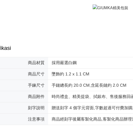
ikasi
商品材質
採用嚴選白鋼
商品尺寸
墜飾約 1.2 x 1.1 CM
手鍊尺寸
手鏈總長約 20.0 CM,含延長鏈約 2.0 CM
商品附件
時尚禮盒、精美提袋、拭銀布、售後服務回
刻字說明
贈送刻字 4 個字元背面,字數超過可付費加
注意事項
商品經刻字後屬客製化商品,客製化商品辦理