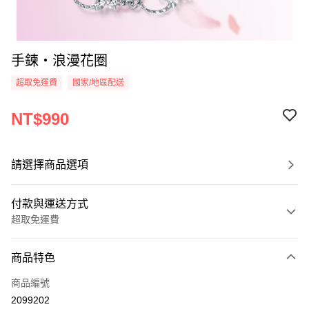
手鍊・浪漫花圈
超取免運費
國家/地區配送
NT$990
請選擇商品選項
付款與運送方式
超取免運費
付款方式
商品特色
信用卡一次付款
商品編號
信用卡分期付款
2099202