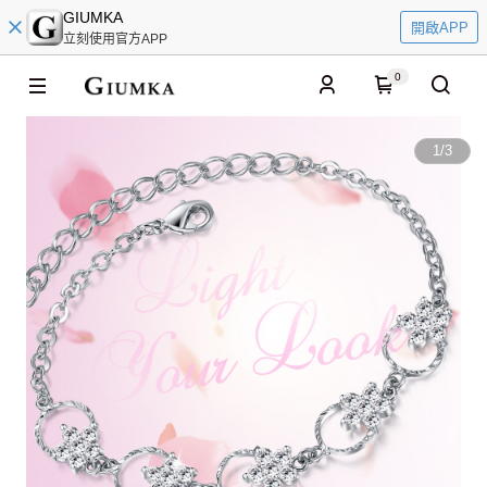
GIUMKA
開啟APP
立刻使用官方APP
0
1
/
3