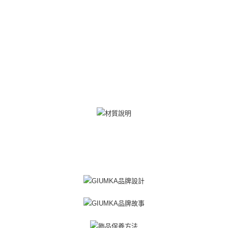
ATM付款
AFTEE先享後付是「在收到商品之後才付款」的支付方式。 讓您購物簡單
便利好安心！
貨到付款
１．簡單：不需註冊會員、不需綁卡、不需儲值。
２．便利：只要手機號碼，簡訊認證，即可結帳。
３．安心：先確認商品／服務後，再付款。
運送方式
【「AFTEE先享後付」結帳流程】
全家取貨付款
１．於結帳方式選擇「AFTEE先享後付」後，將跳轉至「AFTEE先享後付」
免運費
結帳頁面，進行簡訊認證並確認金額後，即可完成結帳。
２．訂單成立數日內，您將收到繳費通知簡訊。
付款後全家取貨
３．收到繳費通知簡訊後14天內，點擊此簡訊中的連結，可透過四大超商／
ATM／網路銀行／等多元方式進行付款，方視為交易完成。
免運費
※ 請注意：結帳手續完成當下不需立刻繳費，但若您需要取消訂單，請聯絡
購買商品的店家。未經商家同意取消之訂單仍視為有效，需透過AFTEE先享
7-11取貨付款
後付繳納相關費用。
免運費
※ 交易是否成功請以「AFTEE先享後付 」之結帳頁面顯示為準，若有關於
是否繳費成功／繳費後需取消欲退款等相關疑問，請聯繫「AFTEE先享後付
客戶支援中心」
https://netprotections.freshdesk.com/support/home
付款後7-11取貨
免運費
【注意事項】
１．透過由恩沛科技股份有限公司提供之「AFTEE先享後付」服務完成之交
7-11取貨(快速到店)
易，需依本服務之必要範圍內提供個人資料，並將交易相關給付款項請求債
權轉讓予恩沛科技股份有限公司。
免運費
２．關於個人資料處理事宜，請瀏覽以下網址：
https://aftee.tw/terms/#terms3
黑貓宅急便-(離島請自行填寫住址)