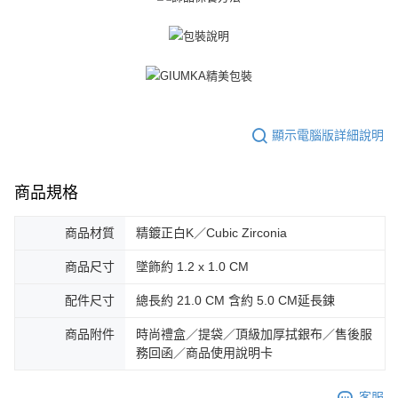
３．未成年的使用者請事先徵得法定代理人或監護人之同意方可使用
免運費
「AFTEE先享後付」，若未經同意申辦者引起之損失，本公司不負相關責
任。
郵局掛號
４．使用「AFTEE先享後付」時，將依據個別帳號之用戶狀況，依本公司即
時審查核予不同之上限額度；若仍有額度不足之情形，本公司將視審查結果
免運費
請求用戶進行身份認證。
５．嚴禁一人註冊多個帳號或使用他人資訊註冊。若發現惡意使用之情形，
機車快遞(限大台北地區運費到付) 下單後請聯絡LINE官方帳號 @gi
恩沛科技股份有限公司將有權停止該用戶之使用額度並採取法律行動。
umka
顯示電腦版詳細說明
免運費
黑貓到付(離島不適用)
商品規格
免運費
商品材質
精鍍正白K／Cubic Zirconia
海外宅配
查看運費
商品尺寸
墜飾約 1.2 x 1.0 CM
配件尺寸
總長約 21.0 CM 含約 5.0 CM延長鍊
商品附件
時尚禮盒／提袋／頂級加厚拭銀布／售後服
務回函／商品使用說明卡
客服