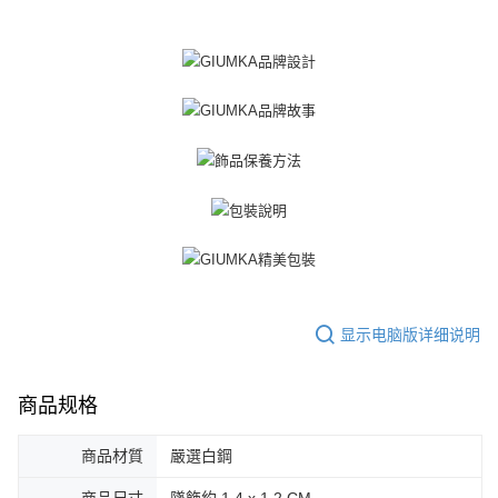
三、聲明條款
「AFTEE先享後付」(下稱本服務)乃由恩沛科技股份有限公司(下稱 AFTEE )
黑貓宅急便-(離島請自行填寫住址)
所提供，並由 AFTEE 向您收取款項。因使用本服務所須提供之個人資料(包
免运费
含但不限於訂購人姓名、電話，收件人姓名、電話、收件地址)，將交付予
AFTEE 於本服務必要服務範圍內運用。關於 AFTEE 對於個人資料之蒐集、
郵局掛號
處理、利用，詳參 AFTEE 官網之『個人資料蒐集、處理及利用告知聲明』
（
https://aftee.tw/privacypolicy/
）。
免运费
若款項超過繳費期限，將根據當次的金額加收年利率 16% 的逾期滯納金。
機車快遞(限大台北地區運費到付) 下單後請聯絡LINE官方帳號 @gi
未成年的使用者，請事先徵得法定代理人或監護人之同意方可使用
umka
AFTEE。
免运费
若您對於個人資料之處理、利用有任何疑問，或欲行使相關法律權利，請聯
繫恩沛科技股份有限公司。若您不同意我們將上開所示之個人資料，連同必
黑貓到付(離島不適用)
要之購買訂單資訊提供予 AFTEE ，或讓 AFTEE 蒐集處理利用您的個人資
免运费
料，請勿選用本服務。
显示电脑版详细说明
海外宅配
查看运费
商品规格
商品材質
嚴選白鋼