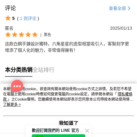
评论
查看全部
5
(
1
则评论
)
匿名
2025/01/13
|
黑色
這款白鋼手鍊設計獨特，六角星星的造型相當吸引人，客製刻字更
增添了個人化的魅力，非常值得擁有！
本分类热销
全站排行
本網站中使用cookie，欲查詢有關本網站使用cookie方式之詳情，及若您不希望
热门标签
在電腦上使用cookie時應如何變更電腦的cookie設定，請參閱本網站「
隱私權條
款
」之Cookie聲明。您繼續使用本網站即表示您同意本公司得按本網站使用條款
之Cookie聲明使用cookie。
了解更多 >
我知道了
歡迎訂閱我們的 LINE 官方帳號