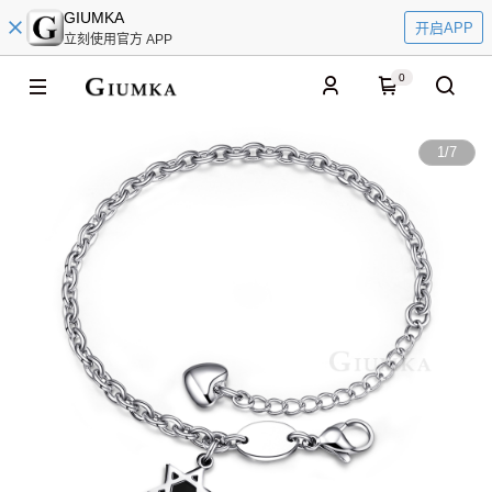
GIUMKA
开启APP
立刻使用官方 APP
0
1
/
7