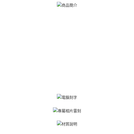
相关说明
一、關於 AFTEE先享後付
ATM付款
1. 於付款方式選擇AFTEE先享後付，將跳出AFTEE先享後付手機驗證視
窗。
货到付款
2. 進行簡訊驗證之後，即可完成結帳手續。
3. 訂單確認後不需事先繳費，商品會配送至您的指定地址。
4. 下訂完成後，您的手機會收到一封繳費通知簡訊，APP會員則會收到
运送方式
AFTEE APP推播通知。
5. 收到商品當下無需繳費，確認無誤後，請再利用繳費通知簡訊或AFTEE
全家取貨付款
APP於四大便利商店‧ATM/網銀等方式進行付款。
免运费
請留意繳費期限為 14 天。唯有下載 AFTEE App 成為 AFTEE 會員者方能享
付款後全家取貨
有最長 45 天內付款之服務。
免运费
繳費期限，為商家向您請款的時間，再加上使用AFTEE可延長的天數所計算
出。使用AFTEE下訂可以延長您收到商品前的繳費天數，但無法保證一定能
7-11取貨付款
夠在期限內收到商品(例如:預購商品或預計到貨時間較長者)。因此無論收到
免运费
商品與否，仍需要請您在AFTEE規定的時間內完成繳費。
二、付款限制
付款後7-11取貨
1. 初次使用 AFTEE 時，將依認證結果及本公司審查結果，核予每個人不同
免运费
之上限額度
2. 結帳金額須大於NT$30
7-11取貨(快速到店)
3. 目前僅支援台灣會員
免运费