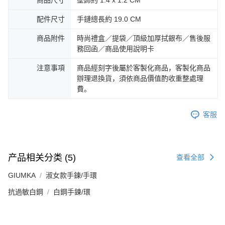
商品尺寸
墜飾約 1.4 x 1.2 CM
配件尺寸
手鏈總長約 19.0 CM
商品附件
時尚禮盒／提袋／頂級加厚拭銀布／售後服
務回函／商品使用說明卡
注意事項
商品經刻字後屬於客製化商品，客製化商品
辦理退換貨，須依商品價值酌收重整處理
費。
客服
产品相关分类 (5)
查看全部
GIUMKA
淑女款手鍊/手環
抗過敏白鋼
白鋼手鍊/環