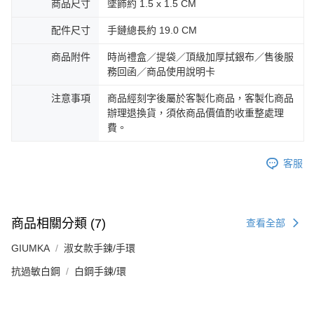
商品尺寸
墜飾約 1.5 x 1.5 CM
配件尺寸
手鏈總長約 19.0 CM
商品附件
時尚禮盒／提袋／頂級加厚拭銀布／售後服
務回函／商品使用說明卡
注意事項
商品經刻字後屬於客製化商品，客製化商品
辦理退換貨，須依商品價值酌收重整處理
費。
客服
商品相關分類 (7)
查看全部
GIUMKA
淑女款手鍊/手環
抗過敏白鋼
白鋼手鍊/環