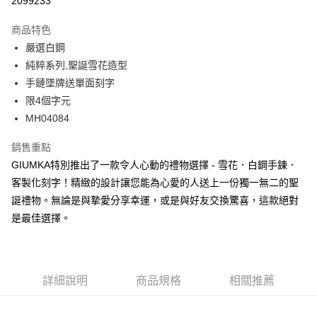
2099233
3 期 0 利率 每期
NT$229
21家銀行
商品特色
6 期 0 利率 每期
NT$114
21家銀行
合作金庫商業銀行
第一商業銀行
嚴選白鋼
華南商業銀行
彰化商業銀行
12 期 0 利率 每期
NT$57
21家銀行
合作金庫商業銀行
第一商業銀行
純粹系列,聖誕雪花造型
上海商業儲蓄銀行
台北富邦商業銀行
華南商業銀行
彰化商業銀行
24 期 0 利率 每期
NT$28
20家銀行
合作金庫商業銀行
第一商業銀行
國泰世華商業銀行
兆豐國際商業銀行
手鏈墜牌送單面刻字
上海商業儲蓄銀行
台北富邦商業銀行
華南商業銀行
彰化商業銀行
臺灣中小企業銀行
台中商業銀行
合作金庫商業銀行
第一商業銀行
限4個字元
超商取貨付款
國泰世華商業銀行
兆豐國際商業銀行
上海商業儲蓄銀行
台北富邦商業銀行
匯豐（台灣）商業銀行
華泰商業銀行
華南商業銀行
彰化商業銀行
臺灣中小企業銀行
台中商業銀行
MH04084
國泰世華商業銀行
兆豐國際商業銀行
聯邦商業銀行
遠東國際商業銀行
LINE Pay
上海商業儲蓄銀行
台北富邦商業銀行
匯豐（台灣）商業銀行
華泰商業銀行
臺灣中小企業銀行
台中商業銀行
元大商業銀行
永豐商業銀行
兆豐國際商業銀行
臺灣中小企業銀行
銷售重點
聯邦商業銀行
遠東國際商業銀行
匯豐（台灣）商業銀行
華泰商業銀行
Apple Pay
玉山商業銀行
星展（台灣）商業銀行
台中商業銀行
匯豐（台灣）商業銀行
元大商業銀行
永豐商業銀行
GIUMKA特別推出了一款令人心動的禮物選擇 - 雪花．白鋼手鍊．
聯邦商業銀行
遠東國際商業銀行
台新國際商業銀行
中國信託商業銀行
華泰商業銀行
聯邦商業銀行
玉山商業銀行
星展（台灣）商業銀行
街口支付
客製化刻字！精緻的設計讓您能為心愛的人送上一份獨一無二的聖
元大商業銀行
永豐商業銀行
台灣樂天信用卡公司
遠東國際商業銀行
元大商業銀行
台新國際商業銀行
中國信託商業銀行
玉山商業銀行
星展（台灣）商業銀行
誕禮物。無論是與摯愛分享幸運，或是與好友交換驚喜，這款絕對
永豐商業銀行
玉山商業銀行
台灣樂天信用卡公司
悠遊付
台新國際商業銀行
中國信託商業銀行
是最佳選擇。
星展（台灣）商業銀行
台新國際商業銀行
台灣樂天信用卡公司
中國信託商業銀行
台灣樂天信用卡公司
Google Pay
全盈+PAY
詳細說明
商品規格
相關推薦
AFTEE先享後付
相關說明