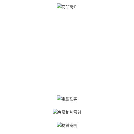
【關於「AFTEE先享後付」】
ATM付款
AFTEE先享後付是「在收到商品之後才付款」的支付方式。 讓您購物簡單
便利好安心！
貨到付款
１．簡單：不需註冊會員、不需綁卡、不需儲值。
２．便利：只要手機號碼，簡訊認證，即可結帳。
３．安心：先確認商品／服務後，再付款。
運送方式
【「AFTEE先享後付」結帳流程】
全家取貨付款
１．於結帳方式選擇「AFTEE先享後付」後，將跳轉至「AFTEE先享後付」
免運費
結帳頁面，進行簡訊認證並確認金額後，即可完成結帳。
２．訂單成立數日內，您將收到繳費通知簡訊。
付款後全家取貨
３．收到繳費通知簡訊後14天內，點擊此簡訊中的連結，可透過四大超商／
ATM／網路銀行／等多元方式進行付款，方視為交易完成。
免運費
※ 請注意：結帳手續完成當下不需立刻繳費，但若您需要取消訂單，請聯絡
購買商品的店家。未經商家同意取消之訂單仍視為有效，需透過AFTEE先享
7-11取貨付款
後付繳納相關費用。
免運費
※ 交易是否成功請以「AFTEE先享後付 」之結帳頁面顯示為準，若有關於
是否繳費成功／繳費後需取消欲退款等相關疑問，請聯繫「AFTEE先享後付
客戶支援中心」
https://netprotections.freshdesk.com/support/home
付款後7-11取貨
免運費
【注意事項】
１．透過由恩沛科技股份有限公司提供之「AFTEE先享後付」服務完成之交
7-11取貨(快速到店)
易，需依本服務之必要範圍內提供個人資料，並將交易相關給付款項請求債
權轉讓予恩沛科技股份有限公司。
免運費
２．關於個人資料處理事宜，請瀏覽以下網址：