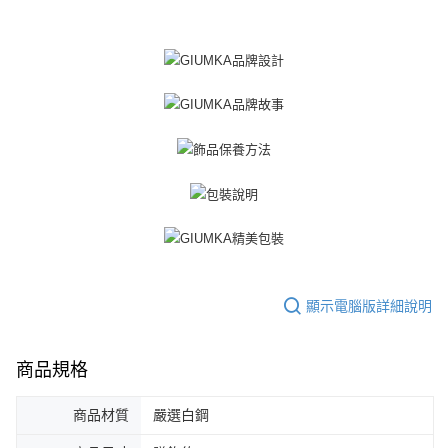
https://aftee.tw/terms/#terms3
黑貓宅急便-(離島請自行填寫住址)
３．未成年的使用者請事先徵得法定代理人或監護人之同意方可使用
免運費
「AFTEE先享後付」，若未經同意申辦者引起之損失，本公司不負相關責
任。
郵局掛號
４．使用「AFTEE先享後付」時，將依據個別帳號之用戶狀況，依本公司即
時審查核予不同之上限額度；若仍有額度不足之情形，本公司將視審查結果
免運費
請求用戶進行身份認證。
５．嚴禁一人註冊多個帳號或使用他人資訊註冊。若發現惡意使用之情形，
機車快遞(限大台北地區運費到付) 下單後請聯絡LINE官方帳號 @gi
恩沛科技股份有限公司將有權停止該用戶之使用額度並採取法律行動。
umka
免運費
黑貓到付(離島不適用)
免運費
海外宅配
查看運費
顯示電腦版詳細說明
商品規格
商品材質
嚴選白鋼