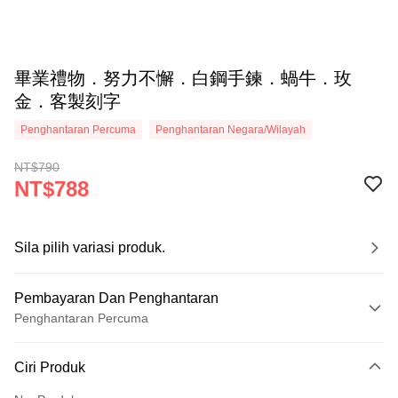
畢業禮物．努力不懈．白鋼手鍊．蝸牛．玫
金．客製刻字
Penghantaran Percuma
Penghantaran Negara/Wilayah
NT$790
NT$788
Sila pilih variasi produk.
Pembayaran Dan Penghantaran
Penghantaran Percuma
Kaedah Pembayaran
Ciri Produk
Kad Kredit (Bayaran Penuh)