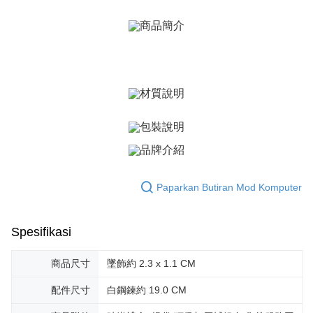
Yuanta Commercial Bank
Bank SinoPac
Syarikat Kad Kredit
Taiwan
Bank Komersial E.SUN
DBS Bank
Rakuten Taiwan
AFTEE
Bank Antarabangsa
Bank CTBC
Deskripsi
Taishin
Pertama, Mengenai Perkhidmatan AFTEE Beli Sekarang Bayar Kemudian
Syarikat Kad Kredit
Pemindahan ATM
1. Dengan memilih AFTEE sebagai kaedah pembayaran, mesej
Rakuten Taiwan
pengesahan AFTEE akan muncul.
Tunai semasa Penghantaran
2. Anda boleh meneruskan pembayaran selepas pengesahan SMS.
3. Tiada bayaran diperlukan apabila pesanan disahkan. Produk akan
dihantar ke alamat yang ditetapkan.
Pilihan Penghantaran
4. Setelah pesanan disahkan, anda akan menerima SMS pembayaran
manakala ahli aplikasi akan menerima pemberitahuan tolak aplikasi
全家取貨付款
AFTEE.
Penghantaran percuma
5. Tiada bayaran diperlukan apabila anda menerima produk. Sila buat
pembayaran di empat kedai serbaneka utama, ATM atau perbankan
Paparkan Butiran Mod Komputer
付款後全家取貨
dalam talian dengan SMS pembayaran atau pemberitahuan tolak aplikasi
AFTEE.
Penghantaran percuma
Sila ambil perhatian bahawa tempoh pembayaran adalah 14 hari. Walau
Spesifikasi
7-11取貨付款
bagaimanapun, bagi mereka yang telah memuat turun Aplikasi AFTEE
Penghantaran percuma
dan mendaftar sebagai ahli AFTEE boleh menikmati tempoh pembayaran
商品尺寸
墜飾約 2.3 x 1.1 CM
sehingga 45 hari.
付款後7-11取貨
配件尺寸
白鋼鍊約 19.0 CM
Tempoh pembayaran dikira dari masa kedai meminta pembayaran anda,
Penghantaran percuma
ditambah dengan bilangan hari yang boleh dilanjutkan oleh AFTEE. Anda