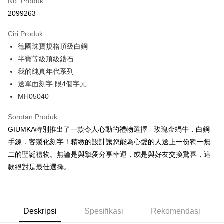
No. Produk
Ansuran Kad Kredit
2099263
3 ansuran pada kadar faedah 0,
NT$262
setiap ansuran
Ciri Produk
21 Bank
6 ansuran pada kadar faedah 0,
NT$131
setiap
Taiwan Cooperative Bank
Bank Komersial Pertama
德國珠寶規格頂級白鋼
Hua Nan Commercial
Chang Hwa Commercial
ansuran
21 Bank
Bank
Bank
半寶等級頂級鋯石
12 ansuran pada kadar faedah 0,
NT$65
setiap ansuran
Taiwan Cooperative Bank
Bank Komersial Pertama
The Shanghai
Bank Komersial Taipei
我的純真年代系列
Hua Nan Commercial Bank
Chang Hwa Commercial Bank
21 Bank
24 ansuran pada kadar faedah 0,
NT$32
setiap
Taiwan Cooperative Bank
Bank Komersial Pertama
Commercial & Savings
Fubon
送單面刻字 限4個字元
The Shanghai Commercial &
Bank Komersial Taipei Fubon
Hua Nan Commercial
Chang Hwa Commercial
ansuran
Bank
20 Bank
Savings Bank
MH05040
Bank
Bank
Bank Cathay United
Mega International
Taiwan Cooperative Bank
Bank Komersial Pertama
Bank Cathay United
Mega International Commercial
Pengambilan di Kedai Serbaneka
The Shanghai
Bank Komersial Taipei
Commercial Bank
Hua Nan Commercial Bank
Chang Hwa Commercial Bank
Sorotan Produk
Bank
Commercial & Savings
Fubon
Taiwan Business Bank
Taichung Commercial
LINE Pay
The Shanghai Commercial &
Bank Komersial Taipei Fubon
Taiwan Business Bank
Taichung Commercial Bank
GIUMKA特別推出了一款令人心動的禮物選擇 - 玫瑰金蝸牛．白鋼
Bank
Bank
Savings Bank
HSBC Bank (Taiwan) Limited
Hwatai Bank
手鍊．客製化刻字！精緻的設計讓您能為心愛的人送上一份獨一無
Bank Cathay United
Mega International
HSBC Bank (Taiwan)
Hwatai Bank
Apple Pay
Mega International Commercial
Taiwan Business Bank
Union Bank of Taiwan
Far Eastern International Bank
Commercial Bank
Limited
二的聖誕禮物。無論是與摯愛分享幸運，或是與好友交換驚喜，這
Bank
Yuanta Commercial Bank
Bank SinoPac
Taiwan Business Bank
Taichung Commercial
Union Bank of Taiwan
Far Eastern International
JKOPAY
款絕對是最佳選擇。
Taichung Commercial Bank
HSBC Bank (Taiwan) Limited
Bank Komersial E.SUN
DBS Bank
Bank
Bank
Hwatai Bank
Union Bank of Taiwan
Bank Antarabangsa Taishin
Bank CTBC
Easy Wallet
HSBC Bank (Taiwan)
Hwatai Bank
Yuanta Commercial Bank
Bank SinoPac
Far Eastern International Bank
Yuanta Commercial Bank
Syarikat Kad Kredit Rakuten
Limited
Bank Komersial E.SUN
DBS Bank
Bank SinoPac
Bank Komersial E.SUN
Google Pay
Taiwan
Union Bank of Taiwan
Far Eastern International
Bank Antarabangsa
Bank CTBC
DBS Bank
Deskripsi
Spesifikasi
Bank Antarabangsa Taishin
Rekomendasi
Bank
Taishin
Plus PAY
Bank CTBC
Syarikat Kad Kredit Rakuten