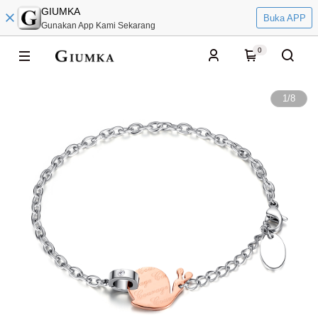
GIUMKA
Buka APP
Gunakan App Kami Sekarang
0
1
/
8