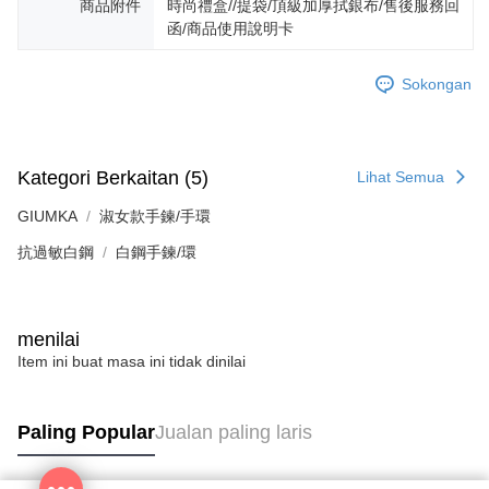
商品附件
時尚禮盒//提袋/頂級加厚拭銀布/售後服務回
boleh melanjutkan tempoh pembayaran anda sebelum anda menerima
7-11取貨(快速到店)
pesanan. Walau bagaimanapun, tiada jaminan bahawa anda boleh
函/商品使用說明卡
Penghantaran percuma
menerima pesanan anda semasa tempoh pembayaran (cth.: produk
prapesanan atau produk yang mungkin mengambil masa yang lebih
Sokongan
黑貓宅急便-(離島請自行填寫住址)
lama untuk dihantar). Oleh itu, anda dikehendaki membuat pembayaran
kepada AFTEE dalam tempoh sama ada anda menerima pesanan.
Penghantaran percuma
Kedua, Sekatan Pembayaran
郵局掛號
1. Jumlah yang diperakui untuk pengguna kali pertama boleh sehingga
Kategori Berkaitan (5)
Lihat Semua
Penghantaran percuma
NT$10,000. Amaun diperakui sebenar yang diluluskan akan berdasarkan
keputusan pensijilan dan semakan oleh AFTEE.
GIUMKA
淑女款手鍊/手環
2. Amaun perbelanjaan minimum mestilah lebih besar daripada NT$20.
機車快遞(限大台北地區運費到付) 下單後請聯絡LINE官方帳號 @gi
3. Pada masa ini hanya tersedia untuk ahli Taiwan.
umka
抗過敏白鋼
白鋼手鍊/環
Penghantaran percuma
Ketiga, Syarat Perkhidmatan
Perkhidmatan AFTEE Beli Sekarang Bayar Kemudian disediakan oleh NP
黑貓到付(離島不適用)
Taiwan, Inc. dan AFTEE akan membuat bil kepada pengguna. AFTEE
menilai
akan menggunakan data peribadi yang dikumpul (termasuk nama
Penghantaran percuma
pembeli, no. telefon, nama penerima, no. telefon, alamat penerima) untuk
Item ini buat masa ini tidak dinilai
penggunaan perkhidmatan. Sila rujuk kepada "Penyata Pengumpulan
海外宅配
Kadar Penghantaran
Data Peribadi, Pemprosesan, Penggunaan"
(https://aftee.tw/privacypolicy/
) untuk maklumat lanjut.
Paling Popular
Jualan paling laris
Jumlah yang diperakui untuk pengguna kali pertama yang lulus
kelulusan boleh sehingga NT$10,000. Jika pengguna tidak membuat