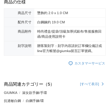
2.決済金額は最低NT$20です。
黑貓宅急便-(離島請自行填寫住址)
商品の仕様
3.現在、台湾の会員のみご利用いただけます。
送料無料
商品尺寸
墜飾約 2.0 x 1.0 CM
三、利用規約「AFTEE代金後払い」（以下当サービスという）はネットプ
郵局掛號
ロテクションズ（以下 AFTEE という）が提供し、AFTEEが代金を徴収し
配件尺寸
白鋼鍊約 19.0 CM
ます。当サービスご利用の際に提供しなければならない個人情報（注文者
送料無料
の氏名、電話番号、受取人の氏名、電話番号、受取人住所を含むがこれに
商品附件
時尚禮盒/提袋/頂級加厚拭銀布/售後服務回
限らない）は、AFTEEに渡され当サービスで必要な範囲内で利用されま
機車快遞(限大台北地區運費到付) 下單後請聯絡LINE官方帳號 @gi
す。AFTEEの個人情報の収集、処理、利用について、詳細はAFTEE公式ホ
函/商品使用說明卡
umka
ームページの『個人情報の収集、処理及び利用に関する声明』をご参照く
ださい（
https://aftee.tw/privacypolicy/
）。
送料無料
刻字說明
贈客製刻字：刻字內容請於訂單欄位備註或
line官方帳號@giumka留言訂單號碼。
AFTEEの初回ご利用の際に、審査を通過すれば、最高額がNT$10,000にな
黑貓到付(離島不適用)
ります。支払い期限を過ぎた場合、その金額に基づいて年利20%の遅延滞
送料無料
納金が加算されます。未成年の利用者は、事前に法定代理人または後見人
カスタマーサービス
の同意を得ればAFTEEをご利用いただけます。
海外宅配
送料を確認
個人情報の処理、利用について疑問がある、または関連する法律の権利を
行使したい場合は、ネットプロテクションズ
cs_tw@netprotections.co.jp
商品関連カテゴリー（5）
[すべて表示]
にご連絡ください。上記に示した個人情報を、必要な購入注文書とあわせ
てAFTEEにご提供いただく、またはAFTEEにあなたの個人情報の収集、処
GIUMKA
淑女款手鍊/手環
理、利用を許可することににご同意いただけない場合は、当サービスを選
択しないでください。
抗過敏白鋼
白鋼手鍊/環