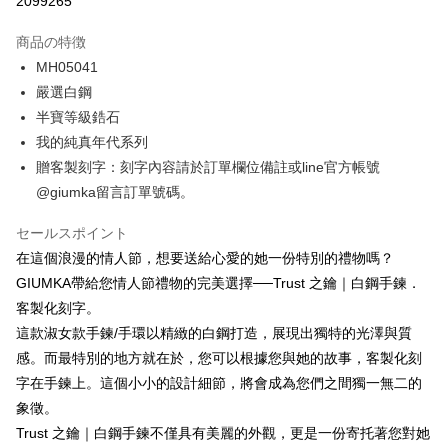
2099265
3回払い、金利0、毎回
NT$262
21行の銀行
商品の特徴
6回払い、金利0、毎回
NT$131
21行の銀行
合作金庫商業銀行
第一商業銀行
MH05041
華南商業銀行
彰化商業銀行
12回払い、金利0、毎回
NT$65
21行の銀行
合作金庫商業銀行
第一商業銀行
嚴選白鋼
上海商業儲蓄銀行
台北富邦商業銀行
華南商業銀行
彰化商業銀行
24回払い、金利0、毎回
NT$32
20行の銀行
合作金庫商業銀行
第一商業銀行
国泰世華商業銀行
兆豐國際商業銀行
半寶等級鋯石
上海商業儲蓄銀行
台北富邦商業銀行
華南商業銀行
彰化商業銀行
台湾中小企業銀行
台中商業銀行
合作金庫商業銀行
第一商業銀行
我的純真年代系列
コンビニ店頭代金引換
国泰世華商業銀行
兆豐國際商業銀行
上海商業儲蓄銀行
台北富邦商業銀行
HSBC(台湾)商業銀行
華泰商業銀行
華南商業銀行
彰化商業銀行
台湾中小企業銀行
台中商業銀行
贈客製刻字：刻字內容請於訂單欄位備註或line官方帳號
国泰世華商業銀行
兆豐國際商業銀行
聯邦商業銀行
遠東国際商業銀行
LINE Pay
上海商業儲蓄銀行
台北富邦商業銀行
HSBC(台湾)商業銀行
華泰商業銀行
@giumka留言訂單號碼。
台湾中小企業銀行
台中商業銀行
元大商業銀行
永豐商業銀行
兆豐國際商業銀行
台湾中小企業銀行
聯邦商業銀行
遠東国際商業銀行
HSBC(台湾)商業銀行
華泰商業銀行
Apple Pay
玉山商業銀行
星展(台湾)商業銀行
台中商業銀行
HSBC(台湾)商業銀行
元大商業銀行
永豐商業銀行
セールスポイント
聯邦商業銀行
遠東国際商業銀行
台新國際商業銀行
中国信託商業銀行
華泰商業銀行
聯邦商業銀行
玉山商業銀行
星展(台湾)商業銀行
JKOPAY
元大商業銀行
永豐商業銀行
在這個浪漫的情人節，想要送給心愛的她一份特別的禮物嗎？
台湾楽天クレジットカード会社
遠東国際商業銀行
元大商業銀行
台新國際商業銀行
中国信託商業銀行
玉山商業銀行
星展(台湾)商業銀行
GIUMKA帶給您情人節禮物的完美選擇──Trust 之鑰｜白鋼手鍊．
永豐商業銀行
玉山商業銀行
台湾楽天クレジットカード会社
Easy Wallet
台新國際商業銀行
中国信託商業銀行
星展(台湾)商業銀行
台新國際商業銀行
客製化刻字。
台湾楽天クレジットカード会社
中国信託商業銀行
台湾楽天クレジットカード会社
Google Pay
這款淑女款手鍊/手環以精緻的白鋼打造，展現出獨特的光澤與質
感。而最特別的地方就在於，您可以根據您與她的故事，客製化刻
Plus Pay
字在手鍊上。這個小小的設計細節，將會成為您們之間獨一無二的
AFTEE代金後払い
象徵。
説明
Trust 之鑰｜白鋼手鍊不僅具有美麗的外觀，更是一份寄托著您對她