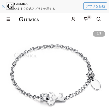
GIUMKA
アプリを起動
いますぐ公式アプリを使用する
0
1
/
8