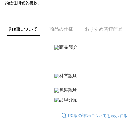
一、 AFTEE代金後払いについて
的信任與愛的禮物。
ATM払い
1.お支払い方法でAFTEE代金後払いを選択すると、携帯電話認証ウィンド
ウが表示されます。
代金引換
2.SMSで認証してお支払い手続を進めてください。
3.注文するときのお支払いは不要です。商品はご指定の住所に配送されま
す。
詳細について
商品の仕様
おすすめ関連商品
配送方法
4.ご注文が完了すると、携帯に支払い通知のSMSが届きます。アプリ会員
の場合は、AFTEE アプリプッシュ通知が届きます。
全家取貨付款
5.商品受け取り時のお支払いは不要です。商品を確かめてから、SMSまた
送料無料
はアプリの通知に従って、4大コンビニ、またはATM/オンラインバンキン
グでお支払いください。
付款後全家取貨
代金納付期限は最短で 14 日以内ですので、ご注意ください。AFTEE アプ
送料無料
リをダウンロードして AFTEE 会員になるとお支払い期限を最長 45 日以内
まで延長できます。
7-11取貨付款
送料無料
お支払期限は、ショップが請求した期日と、AFTEEで延長できる日数をも
とに計算されます。AFTEEで注文すると、商品を受け取るまで支払い期限
付款後7-11取貨
を延長できますが、商品を期限内に受け取れない場合があります（例：予
約商品や商品到着日が比較的遅い商品）。そのため、商品到着の有無に関
送料無料
わらず、AFTEEで指定された期限内にお支払いください。
7-11取貨(快速到店)
PC版の詳細についてを表示する
二、支払い限度額
送料無料
1.初回 AFTEEを ご利用の際に、認証結果及び当社の審査の結果に基づ
き、限度額が設定されます。