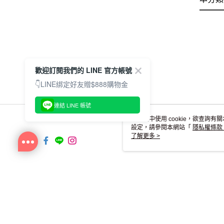
歡迎訂閱我們的 LINE 官方帳號
👇LINE綁定好友贈$888購物金
連結 LINE 帳號
本網站中使用 cookie，欲查詢有關
設定，請參閱本網站「
隱私權條款
使用 cookie。
了解更多 >
TW-MWG1-67-169 Web2.0 Activit
© 2026 by 釩佐有限公司