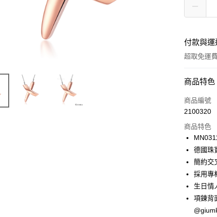
付款與運
超取免運
付款方式
商品特色
信用卡一
商品編號
2100320
信用卡分
商品特色
3 期 
MN031
6 期 
合作金
德國珠
華南商
12 期
簡約交
合作金
上海商
華南商
採用專
24 期
合作金
國泰世
上海商
生日情
華南商
臺灣中
合作金
超商取貨
國泰世
上海商
項鍊背
匯豐（
華南商
臺灣中
國泰世
聯邦商
@giu
LINE Pay
上海商
匯豐（
臺灣中