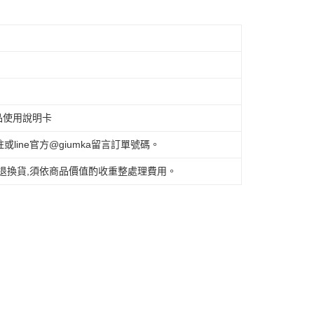
品使用說明卡
ine官方@giumka留言訂單號碼。
退換貨,須依商品價值酌收重整處理費用。