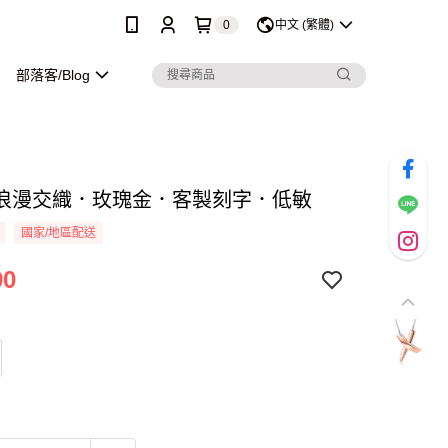
0
中文 (繁體)
部落客/Blog
浪漫交織．玫瑰金．客製刻字．低敏
國家/地區配送
90