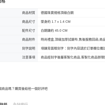
規格
商品材質
德國珠寶規格頂級白鋼
商品尺寸
墜身約 1.7 x 1.4 CM
配件尺寸
白鋼鍊約 45.0 CM
商品附件
時尚禮盒,頂級加厚拭銀布,售後服務回函,商
刻字說明
項鍊背面贈刻字：刻字內容請於訂單欄位備註或l
注意事項
商品經刻字後屬客製化商品,客製化商品辦理
個商品嗎？購買後給他一個好評吧
熱銷
全站排行