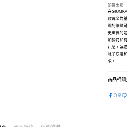
元大商
兆豐國
聯邦商
銷售重點
匯豐（
Apple Pay
玉山商
台中商
元大商
在GIUM
聯邦商
台新國
華泰商
玉山商
街口支付
元大商
玫瑰金為
台灣樂
遠東國
台新國
玉山商
織的細緻
永豐商
台灣樂
悠遊付
台新國
星展（
更重要的
台灣樂
中國信
Google Pa
加獨特和
訊息，讓
全盈+PAY
除了浪漫
AFTEE先
求。
相關說明
【關於「A
ATM付款
AFTEE
商品相關分
便利好安
貨到付款
１．簡單
GIUMKA
２．便利
分享
３．安心
抗過敏白
運送方式
【「AFT
項鍊
白
１．於結帳
全家取貨
付」結帳
項鍊
女
免運費
２．訂單