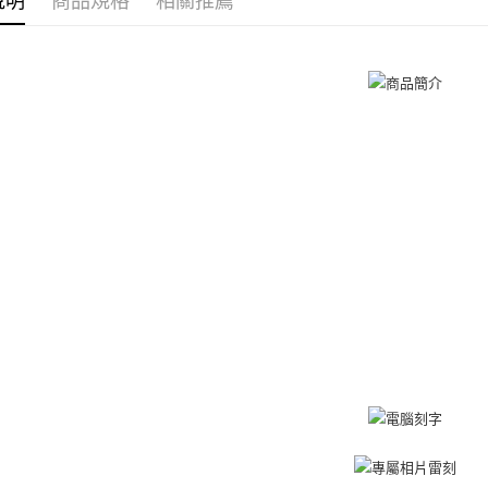
說明
商品規格
相關推薦
３．收到繳
／ATM／
付款後全
※ 請注意
免運費
絡購買商品
先享後付
7-11取貨
※ 交易是
是否繳費成
免運費
付客戶支
付款後7-1
【注意事
免運費
１．透過由
交易，需
7-11取貨
求債權轉
２．關於
免運費
https://aft
３．未成
黑貓宅急便
「AFTE
免運費
任。
４．使用「
郵局掛號
即時審查
結果請求
免運費
５．嚴禁
形，恩沛
機車快遞(
動。
umka