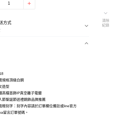
清除
送方式
紀錄
費
次付款
期付款
0 利率 每期
NT$296
21家銀行
18
0 利率 每期
NT$148
21家銀行
庫商業銀行
第一商業銀行
寶規格頂級白鋼
業銀行
彰化商業銀行
 0 利率 每期
NT$74
21家銀行
叉造型
庫商業銀行
第一商業銀行
業儲蓄銀行
台北富邦商業銀行
業銀行
彰化商業銀行
櫃高檔首飾IP真空離子電鍍
 0 利率 每期
NT$37
20家銀行
庫商業銀行
第一商業銀行
華商業銀行
兆豐國際商業銀行
業儲蓄銀行
台北富邦商業銀行
人節聖誕節送禮鋼飾品牌推薦
業銀行
彰化商業銀行
小企業銀行
台中商業銀行
庫商業銀行
第一商業銀行
付款
華商業銀行
兆豐國際商業銀行
業儲蓄銀行
台北富邦商業銀行
面贈刻字：刻字內容請於訂單欄位備註或line官方
台灣）商業銀行
華泰商業銀行
業銀行
彰化商業銀行
小企業銀行
台中商業銀行
華商業銀行
兆豐國際商業銀行
業銀行
遠東國際商業銀行
mka留言訂單號碼。
業儲蓄銀行
台北富邦商業銀行
台灣）商業銀行
華泰商業銀行
小企業銀行
台中商業銀行