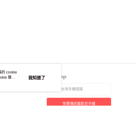
 cookie
kie 聲明
我知道了
官方APP
免費傳送載點至手機
若接到可疑電話，請洽詢165反詐騙專線
本站最佳瀏覽環境請使用 Google Chrome、Firefox 或 Edge 以上版本