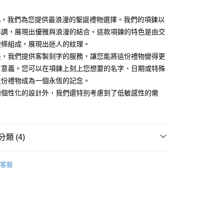
業銀行
永豐商業銀行
際商業銀行
臺灣中小企業銀行
業銀行
遠東國際商業銀行
台灣）商業銀行
華泰商業銀行
業銀行
星展（台灣）商業銀行
業銀行
匯豐（台灣）商業銀行
業銀行
永豐商業銀行
KA，我們為您提供最浪漫的聖誕禮物選擇。我們的項鍊以
業銀行
遠東國際商業銀行
際商業銀行
中國信託商業銀行
業銀行
聯邦商業銀行
業銀行
星展（台灣）商業銀行
業銀行
永豐商業銀行
基調，展現出優雅與浪漫的結合。這款項鍊的特色是由交
天信用卡公司
際商業銀行
元大商業銀行
際商業銀行
中國信託商業銀行
業銀行
星展（台灣）商業銀行
鏈條組成，展現出迷人的紋理。
業銀行
玉山商業銀行
天信用卡公司
際商業銀行
中國信託商業銀行
台灣）商業銀行
台新國際商業銀行
是，我們提供客製刻字的服務，讓您能將這份禮物變得更
天信用卡公司
託商業銀行
台灣樂天信用卡公司
y
有意義。您可以在項鍊上刻上您想要的名字、日期或特殊
這份禮物成為一個永恆的記念。
和個性化的設計外，我們還特別考慮到了低敏感性的需
享後付
FTEE先享後付」】
先享後付是「在收到商品之後才付款」的支付方式。 讓您購物簡單
類 (4)
心！
：不需註冊會員、不需綁卡、不需儲值。
女生項鍊
：只要手機號碼，簡訊認證，即可結帳。
客服
：先確認商品／服務後，再付款。
鋼
白鋼項鍊
EE先享後付」結帳流程】
鋼 項鍊
方式選擇「AFTEE先享後付」後，將跳轉至「AFTEE先享後
付款
頁面，進行簡訊認證並確認金額後，即可完成結帳。
生項鍊
成立數日內，您將收到繳費通知簡訊。