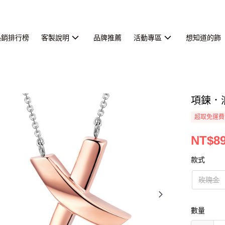
熱銷排行榜
客製說明
品牌推薦
活動專區
想知道的飾
項鍊．
超取免運費
NT$8
款式
玫瑰金
數量