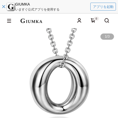
GIUMKA
アプリを起動
いますぐ公式アプリを使用する
0
1
/
3