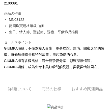
2100391
3回払い、金利0、毎回
NT$296
21行の銀行
商品の特徴
6回払い、金利0、毎回
NT$148
21行の銀行
合作金庫商業銀行
第一商業銀行
MN03122
華南商業銀行
彰化商業銀行
12回払い、金利0、毎回
NT$74
21行の銀行
合作金庫商業銀行
第一商業銀行
德國珠寶規格頂級白鋼
上海商業儲蓄銀行
台北富邦商業銀行
華南商業銀行
彰化商業銀行
24回払い、金利0、毎回
NT$37
20行の銀行
合作金庫商業銀行
第一商業銀行
国泰世華商業銀行
兆豐國際商業銀行
生日、情人節、聖誕節、送禮、平價飾品推薦
上海商業儲蓄銀行
台北富邦商業銀行
華南商業銀行
彰化商業銀行
台湾中小企業銀行
台中商業銀行
合作金庫商業銀行
第一商業銀行
コンビニ店頭代金引換
国泰世華商業銀行
兆豐國際商業銀行
上海商業儲蓄銀行
台北富邦商業銀行
HSBC(台湾)商業銀行
華泰商業銀行
セールスポイント
華南商業銀行
彰化商業銀行
台湾中小企業銀行
台中商業銀行
国泰世華商業銀行
兆豐國際商業銀行
聯邦商業銀行
遠東国際商業銀行
LINE Pay
上海商業儲蓄銀行
台北富邦商業銀行
GIUMKA項鍊，不僅為愛人而生，更是友誼、親情、閨蜜之間的象
HSBC(台湾)商業銀行
華泰商業銀行
台湾中小企業銀行
台中商業銀行
元大商業銀行
永豐商業銀行
兆豐國際商業銀行
台湾中小企業銀行
聯邦商業銀行
遠東国際商業銀行
徵。每條項鍊都是獨特的故事，串起摯愛的心意。
HSBC(台湾)商業銀行
華泰商業銀行
Apple Pay
玉山商業銀行
星展(台湾)商業銀行
台中商業銀行
HSBC(台湾)商業銀行
元大商業銀行
永豐商業銀行
GIUMKA擁有多樣風格，適合與摯愛分享，彰顯深厚情誼。
聯邦商業銀行
遠東国際商業銀行
台新國際商業銀行
中国信託商業銀行
華泰商業銀行
聯邦商業銀行
玉山商業銀行
星展(台湾)商業銀行
JKOPAY
元大商業銀行
永豐商業銀行
GIUMKA項鍊，成為生命中美好瞬間的見證，與愛與情誼同在。
台湾楽天クレジットカード会社
遠東国際商業銀行
元大商業銀行
台新國際商業銀行
中国信託商業銀行
玉山商業銀行
星展(台湾)商業銀行
永豐商業銀行
玉山商業銀行
台湾楽天クレジットカード会社
Easy Wallet
台新國際商業銀行
中国信託商業銀行
星展(台湾)商業銀行
台新國際商業銀行
台湾楽天クレジットカード会社
中国信託商業銀行
台湾楽天クレジットカード会社
Google Pay
詳細について
商品の仕様
おすすめ関連商品
Plus Pay
AFTEE代金後払い
説明