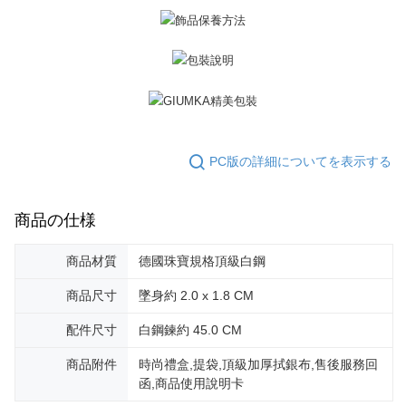
2.決済金額は最低NT$20です。
黑貓宅急便-(離島請自行填寫住址)
3.現在、台湾の会員のみご利用いただけます。
送料無料
三、利用規約「AFTEE代金後払い」（以下当サービスという）はネットプ
郵局掛號
ロテクションズ（以下 AFTEE という）が提供し、AFTEEが代金を徴収し
ます。当サービスご利用の際に提供しなければならない個人情報（注文者
送料無料
の氏名、電話番号、受取人の氏名、電話番号、受取人住所を含むがこれに
限らない）は、AFTEEに渡され当サービスで必要な範囲内で利用されま
機車快遞(限大台北地區運費到付) 下單後請聯絡LINE官方帳號 @gi
す。AFTEEの個人情報の収集、処理、利用について、詳細はAFTEE公式ホ
umka
ームページの『個人情報の収集、処理及び利用に関する声明』をご参照く
PC版の詳細についてを表示する
ださい（
https://aftee.tw/privacypolicy/
）。
送料無料
AFTEEの初回ご利用の際に、審査を通過すれば、最高額がNT$10,000にな
黑貓到付(離島不適用)
商品の仕様
ります。支払い期限を過ぎた場合、その金額に基づいて年利20%の遅延滞
送料無料
納金が加算されます。未成年の利用者は、事前に法定代理人または後見人
の同意を得ればAFTEEをご利用いただけます。
商品材質
德國珠寶規格頂級白鋼
海外宅配
送料を確認
個人情報の処理、利用について疑問がある、または関連する法律の権利を
商品尺寸
墜身約 2.0 x 1.8 CM
行使したい場合は、ネットプロテクションズ
cs_tw@netprotections.co.jp
にご連絡ください。上記に示した個人情報を、必要な購入注文書とあわせ
配件尺寸
白鋼鍊約 45.0 CM
てAFTEEにご提供いただく、またはAFTEEにあなたの個人情報の収集、処
理、利用を許可することににご同意いただけない場合は、当サービスを選
商品附件
時尚禮盒,提袋,頂級加厚拭銀布,售後服務回
択しないでください。
函,商品使用說明卡