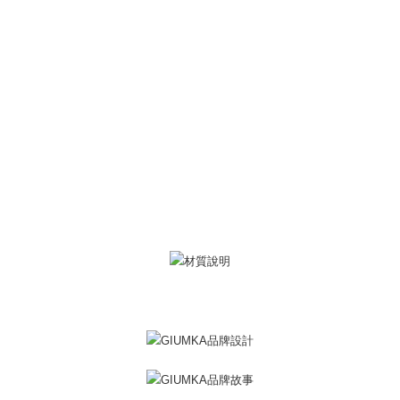
一、 AFTEE代金後払いについて
ATM払い
1.お支払い方法でAFTEE代金後払いを選択すると、携帯電話認証ウィンド
ウが表示されます。
代金引換
2.SMSで認証してお支払い手続を進めてください。
3.注文するときのお支払いは不要です。商品はご指定の住所に配送されま
す。
配送方法
4.ご注文が完了すると、携帯に支払い通知のSMSが届きます。アプリ会員
の場合は、AFTEE アプリプッシュ通知が届きます。
全家取貨付款
5.商品受け取り時のお支払いは不要です。商品を確かめてから、SMSまた
送料無料
はアプリの通知に従って、4大コンビニ、またはATM/オンラインバンキン
グでお支払いください。
付款後全家取貨
代金納付期限は最短で 14 日以内ですので、ご注意ください。AFTEE アプ
送料無料
リをダウンロードして AFTEE 会員になるとお支払い期限を最長 45 日以内
まで延長できます。
7-11取貨付款
送料無料
お支払期限は、ショップが請求した期日と、AFTEEで延長できる日数をも
とに計算されます。AFTEEで注文すると、商品を受け取るまで支払い期限
付款後7-11取貨
を延長できますが、商品を期限内に受け取れない場合があります（例：予
約商品や商品到着日が比較的遅い商品）。そのため、商品到着の有無に関
送料無料
わらず、AFTEEで指定された期限内にお支払いください。
7-11取貨(快速到店)
二、支払い限度額
送料無料
1.初回 AFTEEを ご利用の際に、認証結果及び当社の審査の結果に基づ
き、限度額が設定されます。