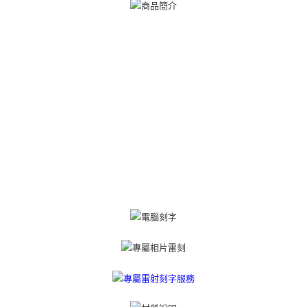
ATM付款
1. 於付款方式選擇AFTEE先享後付，將跳出AFTEE先享後付手機驗證視
窗。
货到付款
2. 進行簡訊驗證之後，即可完成結帳手續。
3. 訂單確認後不需事先繳費，商品會配送至您的指定地址。
4. 下訂完成後，您的手機會收到一封繳費通知簡訊，APP會員則會收到
运送方式
AFTEE APP推播通知。
5. 收到商品當下無需繳費，確認無誤後，請再利用繳費通知簡訊或AFTEE
全家取貨付款
APP於四大便利商店‧ATM/網銀等方式進行付款。
免运费
請留意繳費期限為 14 天。唯有下載 AFTEE App 成為 AFTEE 會員者方能享
付款後全家取貨
有最長 45 天內付款之服務。
免运费
繳費期限，為商家向您請款的時間，再加上使用AFTEE可延長的天數所計算
出。使用AFTEE下訂可以延長您收到商品前的繳費天數，但無法保證一定能
7-11取貨付款
夠在期限內收到商品(例如:預購商品或預計到貨時間較長者)。因此無論收到
免运费
商品與否，仍需要請您在AFTEE規定的時間內完成繳費。
二、付款限制
付款後7-11取貨
1. 初次使用 AFTEE 時，將依認證結果及本公司審查結果，核予每個人不同
免运费
之上限額度
2. 結帳金額須大於NT$30
7-11取貨(快速到店)
3. 目前僅支援台灣會員
免运费
三、聲明條款
「AFTEE先享後付」(下稱本服務)乃由恩沛科技股份有限公司(下稱 AFTEE )
黑貓宅急便-(離島請自行填寫住址)