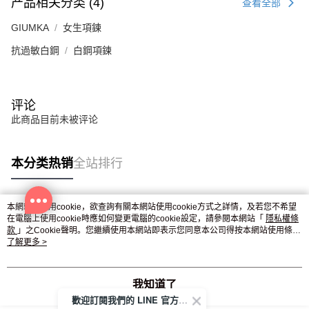
产品相关分类 (4)
查看全部
GIUMKA
女生項鍊
抗過敏白鋼
白鋼項鍊
评论
此商品目前未被评论
本分类热销
全站排行
本網站中使用cookie，欲查詢有關本網站使用cookie方式之詳情，及若您不希望
热门标签
在電腦上使用cookie時應如何變更電腦的cookie設定，請參閱本網站「
隱私權條
款
」之Cookie聲明。您繼續使用本網站即表示您同意本公司得按本網站使用條款
之Cookie聲明使用cookie。
了解更多 >
我知道了
歡迎訂閱我們的 LINE 官方帳號