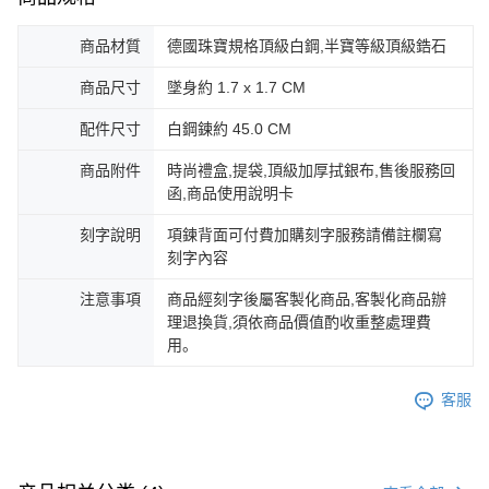
商品材質
德國珠寶規格頂級白鋼,半寶等級頂級鋯石
商品尺寸
墜身約 1.7 x 1.7 CM
配件尺寸
白鋼鍊約 45.0 CM
商品附件
時尚禮盒,提袋,頂級加厚拭銀布,售後服務回
函,商品使用說明卡
刻字說明
項鍊背面可付費加購刻字服務請備註欄寫
刻字內容
注意事項
商品經刻字後屬客製化商品,客製化商品辦
理退換貨,須依商品價值酌收重整處理費
用。
客服