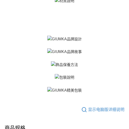
所提供，並由 AFTEE 向您收取款項。因使用本服務所須提供之個人資料(包
免运费
含但不限於訂購人姓名、電話，收件人姓名、電話、收件地址)，將交付予
AFTEE 於本服務必要服務範圍內運用。關於 AFTEE 對於個人資料之蒐集、
郵局掛號
處理、利用，詳參 AFTEE 官網之『個人資料蒐集、處理及利用告知聲明』
（
https://aftee.tw/privacypolicy/
）。
免运费
若款項超過繳費期限，將根據當次的金額加收年利率 16% 的逾期滯納金。
機車快遞(限大台北地區運費到付) 下單後請聯絡LINE官方帳號 @gi
未成年的使用者，請事先徵得法定代理人或監護人之同意方可使用
umka
AFTEE。
免运费
若您對於個人資料之處理、利用有任何疑問，或欲行使相關法律權利，請聯
繫恩沛科技股份有限公司。若您不同意我們將上開所示之個人資料，連同必
黑貓到付(離島不適用)
要之購買訂單資訊提供予 AFTEE ，或讓 AFTEE 蒐集處理利用您的個人資
免运费
料，請勿選用本服務。
海外宅配
查看运费
显示电脑版详细说明
商品规格