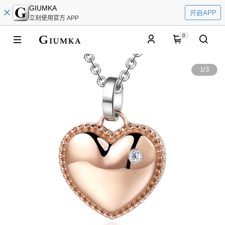
GIUMKA
开启APP
立刻使用官方 APP
0
1
/
3