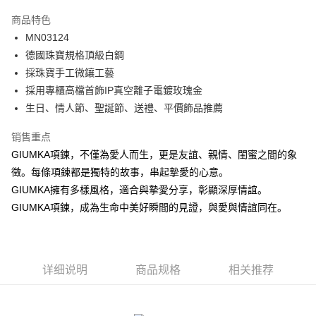
3期 0利率，每期
NT$296
21家银行
商品特色
6期 0利率，每期
NT$148
21家银行
合作金库商业银行
第一商业银行
MN03124
华南商业银行
彰化商业银行
12期 0利率，每期
NT$74
21家银行
合作金库商业银行
第一商业银行
德國珠寶規格頂級白鋼
上海商业储蓄银行
台北富邦商业银行
华南商业银行
彰化商业银行
24期 0利率，每期
NT$37
20家银行
合作金库商业银行
第一商业银行
国泰世华商业银行
兆丰国际商业银行
採珠寶手工微鑲工藝
上海商业储蓄银行
台北富邦商业银行
华南商业银行
彰化商业银行
台湾中小企业银行
台中商业银行
合作金库商业银行
第一商业银行
採用專櫃高檔首飾IP真空離子電鍍玫瑰金
超商取货付款
国泰世华商业银行
兆丰国际商业银行
上海商业储蓄银行
台北富邦商业银行
汇丰（台湾）商业银行
华泰商业银行
华南商业银行
彰化商业银行
台湾中小企业银行
台中商业银行
生日、情人節、聖誕節、送禮、平價飾品推薦
国泰世华商业银行
兆丰国际商业银行
联邦商业银行
远东国际商业银行
LINE Pay
上海商业储蓄银行
台北富邦商业银行
汇丰（台湾）商业银行
华泰商业银行
台湾中小企业银行
台中商业银行
元大商业银行
永丰商业银行
兆丰国际商业银行
台湾中小企业银行
销售重点
联邦商业银行
远东国际商业银行
汇丰（台湾）商业银行
华泰商业银行
Apple Pay
玉山商业银行
星展（台湾）商业银行
台中商业银行
汇丰（台湾）商业银行
元大商业银行
永丰商业银行
GIUMKA項鍊，不僅為愛人而生，更是友誼、親情、閨蜜之間的象
联邦商业银行
远东国际商业银行
台新国际商业银行
中国信托商业银行
华泰商业银行
联邦商业银行
玉山商业银行
星展（台湾）商业银行
街口支付
徵。每條項鍊都是獨特的故事，串起摯愛的心意。
元大商业银行
永丰商业银行
台湾乐天信用卡公司
远东国际商业银行
元大商业银行
台新国际商业银行
中国信托商业银行
玉山商业银行
星展（台湾）商业银行
GIUMKA擁有多樣風格，適合與摯愛分享，彰顯深厚情誼。
永丰商业银行
玉山商业银行
台湾乐天信用卡公司
悠遊付
台新国际商业银行
中国信托商业银行
GIUMKA項鍊，成為生命中美好瞬間的見證，與愛與情誼同在。
星展（台湾）商业银行
台新国际商业银行
台湾乐天信用卡公司
中国信托商业银行
台湾乐天信用卡公司
Google Pay
Plus PAY
详细说明
商品规格
相关推荐
AFTEE先享后付
相关说明
一、關於 AFTEE先享後付