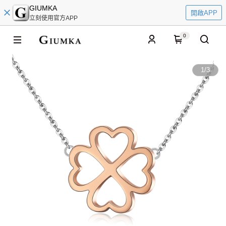
GIUMKA
開啟APP
立刻使用官方APP
0
1
/
3