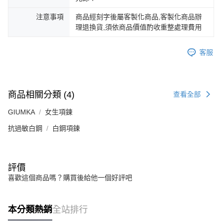
３．未成年的使用者請事先徵得法定代理人或監護人之同意方可使用
免運費
「AFTEE先享後付」，若未經同意申辦者引起之損失，本公司不負相關責
注意事項
商品經刻字後屬客製化商品,客製化商品辦
任。
理退換貨,須依商品價值酌收重整處理費用
郵局掛號
４．使用「AFTEE先享後付」時，將依據個別帳號之用戶狀況，依本公司即
時審查核予不同之上限額度；若仍有額度不足之情形，本公司將視審查結果
免運費
請求用戶進行身份認證。
客服
５．嚴禁一人註冊多個帳號或使用他人資訊註冊。若發現惡意使用之情形，
機車快遞(限大台北地區運費到付) 下單後請聯絡LINE官方帳號 @gi
恩沛科技股份有限公司將有權停止該用戶之使用額度並採取法律行動。
umka
免運費
商品相關分類 (4)
查看全部
黑貓到付(離島不適用)
GIUMKA
女生項鍊
免運費
抗過敏白鋼
白鋼項鍊
海外宅配
查看運費
評價
喜歡這個商品嗎？購買後給他一個好評吧
本分類熱銷
全站排行