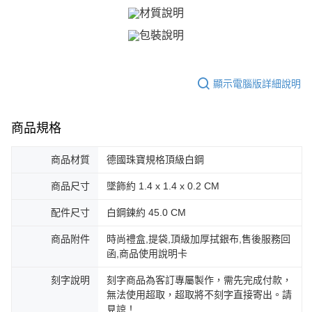
ATM付款
AFTEE先享後付是「在收到商品之後才付款」的支付方式。 讓您購物簡單
便利好安心！
貨到付款
１．簡單：不需註冊會員、不需綁卡、不需儲值。
２．便利：只要手機號碼，簡訊認證，即可結帳。
３．安心：先確認商品／服務後，再付款。
運送方式
【「AFTEE先享後付」結帳流程】
顯示電腦版詳細說明
全家取貨付款
１．於結帳方式選擇「AFTEE先享後付」後，將跳轉至「AFTEE先享後付」
免運費
結帳頁面，進行簡訊認證並確認金額後，即可完成結帳。
２．訂單成立數日內，您將收到繳費通知簡訊。
商品規格
付款後全家取貨
３．收到繳費通知簡訊後14天內，點擊此簡訊中的連結，可透過四大超商／
ATM／網路銀行／等多元方式進行付款，方視為交易完成。
免運費
※ 請注意：結帳手續完成當下不需立刻繳費，但若您需要取消訂單，請聯絡
商品材質
德國珠寶規格頂級白鋼
購買商品的店家。未經商家同意取消之訂單仍視為有效，需透過AFTEE先享
7-11取貨付款
後付繳納相關費用。
商品尺寸
墜飾約 1.4 x 1.4 x 0.2 CM
免運費
※ 交易是否成功請以「AFTEE先享後付 」之結帳頁面顯示為準，若有關於
是否繳費成功／繳費後需取消欲退款等相關疑問，請聯繫「AFTEE先享後付
配件尺寸
白鋼鍊約 45.0 CM
客戶支援中心」
https://netprotections.freshdesk.com/support/home
付款後7-11取貨
免運費
商品附件
時尚禮盒,提袋,頂級加厚拭銀布,售後服務回
【注意事項】
函,商品使用說明卡
１．透過由恩沛科技股份有限公司提供之「AFTEE先享後付」服務完成之交
7-11取貨(快速到店)
易，需依本服務之必要範圍內提供個人資料，並將交易相關給付款項請求債
刻字說明
刻字商品為客訂專屬製作，需先完成付款，
權轉讓予恩沛科技股份有限公司。
免運費
２．關於個人資料處理事宜，請瀏覽以下網址：
無法使用超取，超取將不刻字直接寄出。請
https://aftee.tw/terms/#terms3
黑貓宅急便-(離島請自行填寫住址)
見諒！