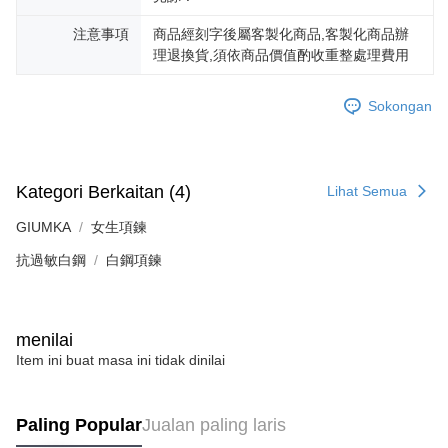
Penghantaran percuma
menerima pesanan anda semasa tempoh pembayaran (cth.: produk
prapesanan atau produk yang mungkin mengambil masa yang lebih
注意事項
商品經刻字後屬客製化商品,客製化商品辦
黑貓宅急便-(離島請自行填寫住址)
lama untuk dihantar). Oleh itu, anda dikehendaki membuat pembayaran
理退換貨,須依商品價值酌收重整處理費用
kepada AFTEE dalam tempoh sama ada anda menerima pesanan.
Penghantaran percuma
Kedua, Sekatan Pembayaran
郵局掛號
Sokongan
1. Jumlah yang diperakui untuk pengguna kali pertama boleh sehingga
Penghantaran percuma
NT$10,000. Amaun diperakui sebenar yang diluluskan akan berdasarkan
keputusan pensijilan dan semakan oleh AFTEE.
2. Amaun perbelanjaan minimum mestilah lebih besar daripada NT$20.
機車快遞(限大台北地區運費到付) 下單後請聯絡LINE官方帳號 @gi
3. Pada masa ini hanya tersedia untuk ahli Taiwan.
Kategori Berkaitan (4)
umka
Lihat Semua
Penghantaran percuma
Ketiga, Syarat Perkhidmatan
GIUMKA
女生項鍊
Perkhidmatan AFTEE Beli Sekarang Bayar Kemudian disediakan oleh NP
黑貓到付(離島不適用)
Taiwan, Inc. dan AFTEE akan membuat bil kepada pengguna. AFTEE
抗過敏白鋼
白鋼項鍊
akan menggunakan data peribadi yang dikumpul (termasuk nama
Penghantaran percuma
pembeli, no. telefon, nama penerima, no. telefon, alamat penerima) untuk
penggunaan perkhidmatan. Sila rujuk kepada "Penyata Pengumpulan
海外宅配
Kadar Penghantaran
Data Peribadi, Pemprosesan, Penggunaan"
menilai
(https://aftee.tw/privacypolicy/
) untuk maklumat lanjut.
Item ini buat masa ini tidak dinilai
Jumlah yang diperakui untuk pengguna kali pertama yang lulus
kelulusan boleh sehingga NT$10,000. Jika pengguna tidak membuat
pembayaran dalam tempoh tersebut, yuran pembayaran lewat sebanyak
Paling Popular
Jualan paling laris
20% setahun akan dikenakan. Pengguna bawah umur dikehendaki