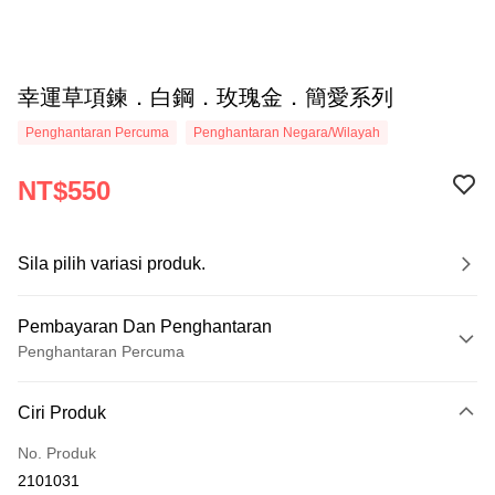
幸運草項鍊．白鋼．玫瑰金．簡愛系列
Penghantaran Percuma
Penghantaran Negara/Wilayah
NT$550
Sila pilih variasi produk.
Pembayaran Dan Penghantaran
Penghantaran Percuma
Kaedah Pembayaran
Ciri Produk
Kad Kredit (Bayaran Penuh)
No. Produk
Ansuran Kad Kredit
2101031