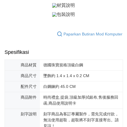
Bank Antarabangsa
Bank CTBC
Deskripsi
Taishin
Pertama, Mengenai Perkhidmatan AFTEE Beli Sekarang Bayar Kemudian
Syarikat Kad Kredit
Pemindahan ATM
1. Dengan memilih AFTEE sebagai kaedah pembayaran, mesej
Rakuten Taiwan
pengesahan AFTEE akan muncul.
Tunai semasa Penghantaran
2. Anda boleh meneruskan pembayaran selepas pengesahan SMS.
3. Tiada bayaran diperlukan apabila pesanan disahkan. Produk akan
Paparkan Butiran Mod Komputer
dihantar ke alamat yang ditetapkan.
Pilihan Penghantaran
4. Setelah pesanan disahkan, anda akan menerima SMS pembayaran
manakala ahli aplikasi akan menerima pemberitahuan tolak aplikasi
全家取貨付款
AFTEE.
Spesifikasi
Penghantaran percuma
5. Tiada bayaran diperlukan apabila anda menerima produk. Sila buat
pembayaran di empat kedai serbaneka utama, ATM atau perbankan
付款後全家取貨
商品材質
德國珠寶規格頂級白鋼
dalam talian dengan SMS pembayaran atau pemberitahuan tolak aplikasi
AFTEE.
Penghantaran percuma
商品尺寸
墜飾約 1.4 x 1.4 x 0.2 CM
Sila ambil perhatian bahawa tempoh pembayaran adalah 14 hari. Walau
7-11取貨付款
配件尺寸
白鋼鍊約 45.0 CM
bagaimanapun, bagi mereka yang telah memuat turun Aplikasi AFTEE
Penghantaran percuma
dan mendaftar sebagai ahli AFTEE boleh menikmati tempoh pembayaran
sehingga 45 hari.
商品附件
時尚禮盒,提袋,頂級加厚拭銀布,售後服務回
付款後7-11取貨
函,商品使用說明卡
Tempoh pembayaran dikira dari masa kedai meminta pembayaran anda,
Penghantaran percuma
ditambah dengan bilangan hari yang boleh dilanjutkan oleh AFTEE. Anda
刻字說明
刻字商品為客訂專屬製作，需先完成付款，
boleh melanjutkan tempoh pembayaran anda sebelum anda menerima
7-11取貨(快速到店)
無法使用超取，超取將不刻字直接寄出。請
pesanan. Walau bagaimanapun, tiada jaminan bahawa anda boleh
見諒！