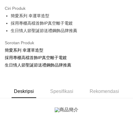
3 ansuran pada kadar faedah 0,
NT$183
setiap ansuran
Ciri Produk
21 Bank
6 ansuran pada kadar faedah 0,
NT$91
setiap
Taiwan Cooperative Bank
Bank Komersial Pertama
簡愛系列 幸運草造型
Hua Nan Commercial
Chang Hwa Commercial
ansuran
21 Bank
Bank
Bank
採用專櫃高檔首飾IP真空離子電鍍
12 ansuran pada kadar faedah 0,
NT$45
setiap ansuran
Taiwan Cooperative Bank
Bank Komersial Pertama
The Shanghai
Bank Komersial Taipei
生日情人節聖誕節送禮鋼飾品牌推薦
Hua Nan Commercial Bank
Chang Hwa Commercial Bank
21 Bank
24 ansuran pada kadar faedah 0,
NT$22
setiap
Taiwan Cooperative Bank
Bank Komersial Pertama
Commercial & Savings
Fubon
The Shanghai Commercial &
Bank Komersial Taipei Fubon
Hua Nan Commercial
Chang Hwa Commercial
ansuran
Bank
20 Bank
Sorotan Produk
Savings Bank
Bank
Bank
Bank Cathay United
Mega International
簡愛系列 幸運草造型
Taiwan Cooperative Bank
Bank Komersial Pertama
Bank Cathay United
Mega International Commercial
Pengambilan di Kedai Serbaneka
The Shanghai
Bank Komersial Taipei
Commercial Bank
Hua Nan Commercial Bank
Chang Hwa Commercial Bank
採用專櫃高檔首飾IP真空離子電鍍
Bank
Commercial & Savings
Fubon
Taiwan Business Bank
Taichung Commercial
LINE Pay
The Shanghai Commercial &
Bank Komersial Taipei Fubon
Taiwan Business Bank
Taichung Commercial Bank
生日情人節聖誕節送禮鋼飾品牌推薦
Bank
Bank
Savings Bank
HSBC Bank (Taiwan) Limited
Hwatai Bank
Bank Cathay United
Mega International
HSBC Bank (Taiwan)
Hwatai Bank
Apple Pay
Mega International Commercial
Taiwan Business Bank
Union Bank of Taiwan
Far Eastern International Bank
Commercial Bank
Limited
Bank
Yuanta Commercial Bank
Bank SinoPac
Taiwan Business Bank
Taichung Commercial
Union Bank of Taiwan
Far Eastern International
JKOPAY
Taichung Commercial Bank
HSBC Bank (Taiwan) Limited
Bank Komersial E.SUN
DBS Bank
Deskripsi
Spesifikasi
Bank
Rekomendasi
Bank
Hwatai Bank
Union Bank of Taiwan
Bank Antarabangsa Taishin
Bank CTBC
Easy Wallet
HSBC Bank (Taiwan)
Hwatai Bank
Yuanta Commercial Bank
Bank SinoPac
Far Eastern International Bank
Yuanta Commercial Bank
Syarikat Kad Kredit Rakuten
Limited
Bank Komersial E.SUN
DBS Bank
Bank SinoPac
Bank Komersial E.SUN
Google Pay
Taiwan
Union Bank of Taiwan
Far Eastern International
Bank Antarabangsa
Bank CTBC
DBS Bank
Bank Antarabangsa Taishin
Bank
Taishin
Plus PAY
Bank CTBC
Syarikat Kad Kredit Rakuten
Yuanta Commercial Bank
Bank SinoPac
Syarikat Kad Kredit
Taiwan
Bank Komersial E.SUN
DBS Bank
Rakuten Taiwan
AFTEE