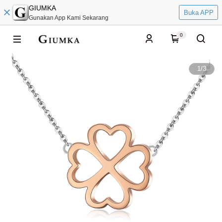
GIUMKA
Buka APP
Gunakan App Kami Sekarang
0
1
/
3